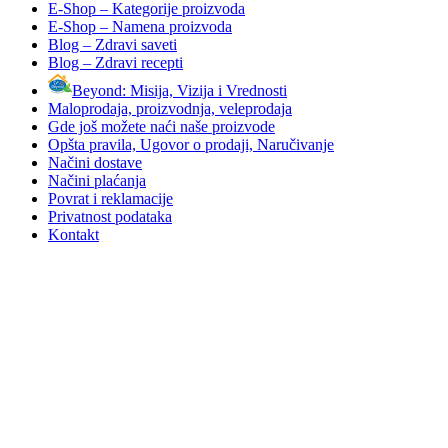
E-Shop – Kategorije proizvoda
E-Shop – Namena proizvoda
Blog – Zdravi saveti
Blog – Zdravi recepti
Beyond: Misija, Vizija i Vrednosti
Maloprodaja, proizvodnja, veleprodaja
Gde još možete naći naše proizvode
Opšta pravila, Ugovor o prodaji, Naručivanje
Načini dostave
Načini plaćanja
Povrat i reklamacije
Privatnost podataka
Kontakt