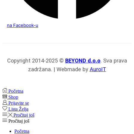
na Facebook-u
Copyright 2014-2025 ©
BEYOND d.o.o
. Sva prava
zadržana. | Webmade by
AuroIT
Početna
Shop
Prijavite se
Lista Želja
Pročitaj još
Pročitaj još
Početna