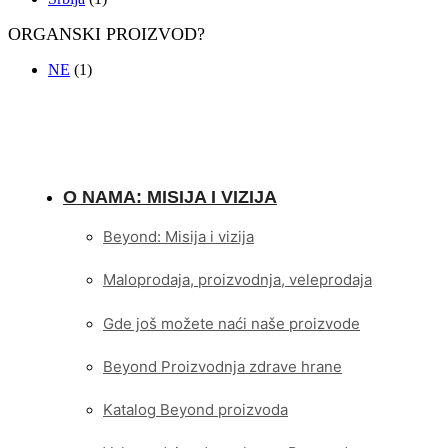
ORGANSKI PROIZVOD?
NE
(1)
O NAMA: MISIJA I VIZIJA
Beyond: Misija i vizija
Maloprodaja, proizvodnja, veleprodaja
Gde još možete naći naše proizvode
Beyond Proizvodnja zdrave hrane
Katalog Beyond proizvoda