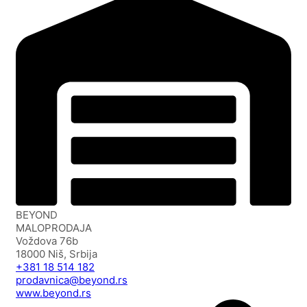
BEYOND
MALOPRODAJA
Voždova 76b
18000 Niš, Srbija
+381 18 514 182
prodavnica@beyond.rs
www.beyond.rs