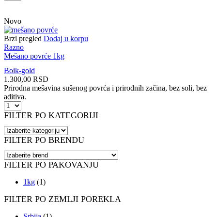
per
page
Novo
Brzi pregled
Dodaj u korpu
Razno
Mešano povrće 1kg
Boik-gold
1.300,00
RSD
Prirodna mešavina sušenog povrća i prirodnih začina, bez soli, bez
aditiva.
Mešano
povrće
FILTER PO KATEGORIJI
1kg
količina
FILTER PO BRENDU
FILTER PO PAKOVANJU
1kg
(1)
FILTER PO ZEMLJI POREKLA
Srbija
(1)