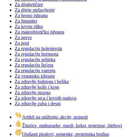
Za dijabetičare
Za dijete mršavljenje
Za hrono ishranu
Za Imunitet
Za krvnu sliku
Za makrobiotičku ishranu
Za nerve
Za post
Za regulaciju holesterola
Za regulaciju hormona
Za regulaciju pritiska
Za regulaciju šećera
Za regulaciju varenja
Za vegansku ishranu
Za zdravlje bubrega i bešike
Za zdravlje kože i kose
Za zdravlje mozga
Za zdravlje srca i krvnih sudova
Za zdravlje zuba i desni
Artikli na sniženju: akcije, popusti
Žitarice, mahunarke, musli, keksi, testenine, hlebovi
Orašasti plodovi, semenke, proteinska brašna