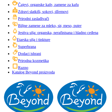
Čajevi, organske kafe, zamene za kafu
Zdravi slatkiši, sokovi, džemovi
Prirodni zaslađivači
Biljne zamene za mleko, sir, meso, puter
Jestiva ulja: organska, nerafinisana i hladno ceđena
Etarska ulja i tinkture
Superhrana
Dodaci ishrani
Prirodna kozmetika
Razno
Katalog Beyond proizvoda