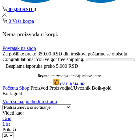
0
0,00
RSD
0
0
Vaša korpa
Nema proizvoda u korpi.
Povratak na shop
Za pošiljke preko
350,00
RSD
din troškovi poštarine se otpisuju.
Congratulations! You've got free shipping.
Besplatna isporuka preko 5.000 RSD
Beyond
proizvodnja i prodaja zdrave hrane
+381 18 514 182
Početna
Shop
Proizvod Proizvodjač/Uvoznik
Boik-gold
Boik-gold
Vrati se na prethodnu stranu
Videti kao:
Grid
List
Prikaži
Products