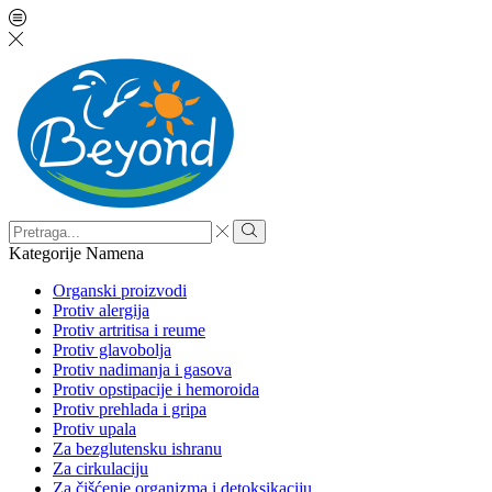
Search
input
Search
Kategorije
Namena
Organski proizvodi
Protiv alergija
Protiv artritisa i reume
Protiv glavobolja
Protiv nadimanja i gasova
Protiv opstipacije i hemoroida
Protiv prehlada i gripa
Protiv upala
Za bezglutensku ishranu
Za cirkulaciju
Za čišćenje organizma i detoksikaciju