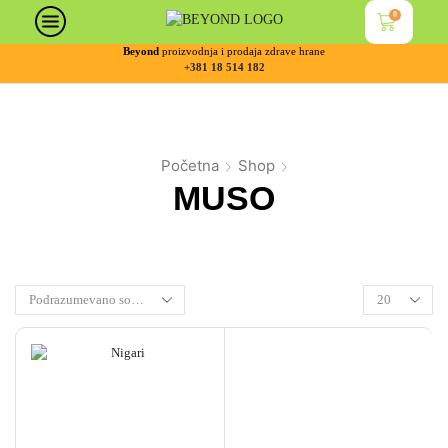
0
Beyond
proizvodnja i prodaja zdrave hrane
+381 18 514 182
Početna
Shop
MUSO