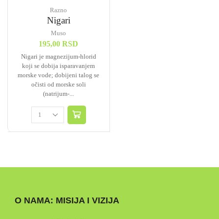
Razno
Nigari
Muso
195,00
RSD
Nigari je magnezijum-hlorid
koji se dobija isparavanjem
morske vode; dobijeni talog se
očisti od morske soli
(natrijum-...
O NAMA: MISIJA I VIZIJA