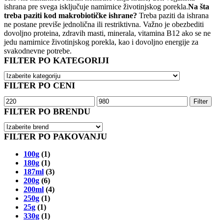
ishrana pre svega isključuje namirnice životinjskog porekla.
Na šta
treba paziti kod makrobiotičke ishrane?
Treba paziti da ishrana
ne postane previše jednolična ili restriktivna. Važno je obezbediti
dovoljno proteina, zdravih masti, minerala, vitamina B12 ako se ne
jedu namirnice životinjskog porekla, kao i dovoljno energije za
svakodnevne potrebe.
FILTER PO KATEGORIJI
FILTER PO CENI
Minimalna
Maksimalna
Filter
cena
cena
FILTER PO BRENDU
FILTER PO PAKOVANJU
100g
(1)
180g
(1)
187ml
(3)
200g
(6)
200ml
(4)
250g
(1)
25g
(1)
330g
(1)