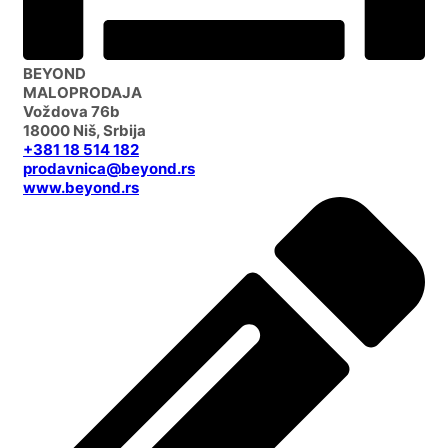
BEYOND
MALOPRODAJA
Voždova 76b
18000 Niš, Srbija
+381 18 514 182
prodavnica@beyond.rs
www.beyond.rs