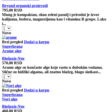
Beyond organski proizvodi
795,00
RSD
Mung je kompaktan, sitan zeleni pasulj i prirodni je izvor
kalijuma, fosfora, magnezijuma kao i vitamina B grupe. Lako
i...
Mung
pasulj
Novo
organski
količina
Brzi pregled
Dodaj u korpu
Superhrana
Arame alge
Biošpajz-Noe
570,00
RSD
Arame alge su končaste alge koje rastu u dubokim vodama.
Slične su hidžiki algama, ali znatno blažeg, blago slatkast...
Arame
alge
Novo
količina
Brzi pregled
Dodaj u korpu
Superhrana
Nori alge
Biošpajz-Noe
460,00
RSD