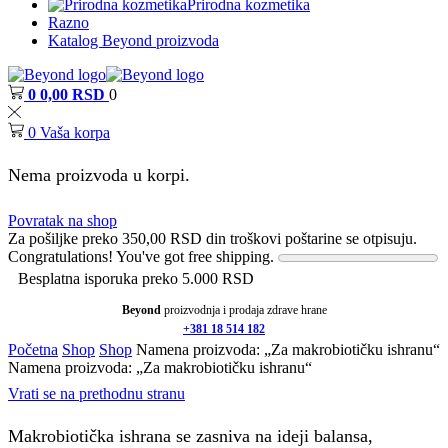
Prirodna kozmetika
Razno
Katalog Beyond proizvoda
0
0,00
RSD
0
0
Vaša korpa
Nema proizvoda u korpi.
Povratak na shop
Za pošiljke preko
350,00
RSD
din troškovi poštarine se otpisuju.
Congratulations! You've got free shipping.
Besplatna isporuka preko 5.000 RSD
Beyond
proizvodnja i prodaja zdrave hrane
+381 18 514 182
Početna
Shop
Shop
Namena proizvoda: „Za makrobiotičku ishranu“
Namena proizvoda: „Za makrobiotičku ishranu“
Vrati se na prethodnu stranu
Makrobiotička ishrana se zasniva na ideji balansa,