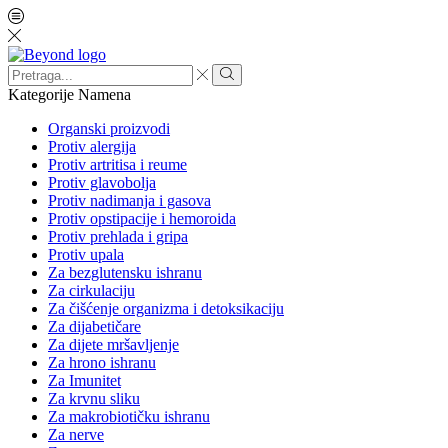
Search
input
Search
Kategorije
Namena
Organski proizvodi
Protiv alergija
Protiv artritisa i reume
Protiv glavobolja
Protiv nadimanja i gasova
Protiv opstipacije i hemoroida
Protiv prehlada i gripa
Protiv upala
Za bezglutensku ishranu
Za cirkulaciju
Za čišćenje organizma i detoksikaciju
Za dijabetičare
Za dijete mršavljenje
Za hrono ishranu
Za Imunitet
Za krvnu sliku
Za makrobiotičku ishranu
Za nerve