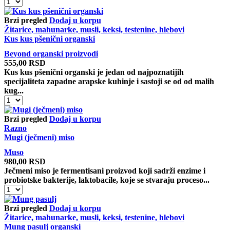
Kiselo-
slani
rastvor
Brzi pregled
Dodaj u korpu
od
Žitarice, mahunarke, musli, keksi, testenine, hlebovi
umeboši
Kus kus pšenični organski
šljiva
Beyond organski proizvodi
količina
555,00
RSD
Kus kus pšenični organski je jedan od najpoznatijih
specijaliteta zapadne arapske kuhinje i sastoji se od od malih
kug...
Kus
kus
pšenični
Brzi pregled
Dodaj u korpu
organski
Razno
količina
Mugi (ječmeni) miso
Muso
980,00
RSD
Ječmeni miso je fermentisani proizvod koji sadrži enzime i
probiotske bakterije, laktobacile, koje se stvaraju proceso...
Mugi
(ječmeni)
miso
Brzi pregled
Dodaj u korpu
količina
Žitarice, mahunarke, musli, keksi, testenine, hlebovi
Mung pasulj organski