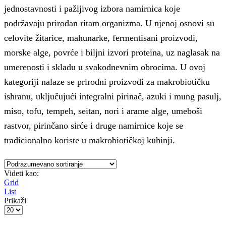
jednostavnosti i pažljivog izbora namirnica koje
podržavaju prirodan ritam organizma. U njenoj osnovi su
celovite žitarice, mahunarke, fermentisani proizvodi,
morske alge, povrće i biljni izvori proteina, uz naglasak na
umerenosti i skladu
u svakodnevnim obrocima. U ovoj
kategoriji nalaze se prirodni proizvodi za makrobiotičku
ishranu, uključujući integralni pirinač, azuki i mung pasulj,
miso, tofu, tempeh, seitan, nori i arame alge, umeboši
rastvor, pirinčano sirće i druge namirnice koje se
tradicionalno koriste u makrobiotičkoj kuhinji.
Videti kao:
Grid
List
Prikaži
Products
per