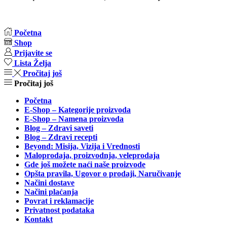
Početna
Shop
Prijavite se
Lista Želja
Pročitaj još
Pročitaj još
Početna
E-Shop – Kategorije proizvoda
E-Shop – Namena proizvoda
Blog – Zdravi saveti
Blog – Zdravi recepti
Beyond: Misija, Vizija i Vrednosti
Maloprodaja, proizvodnja, veleprodaja
Gde još možete naći naše proizvode
Opšta pravila, Ugovor o prodaji, Naručivanje
Načini dostave
Načini plaćanja
Povrat i reklamacije
Privatnost podataka
Kontakt