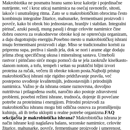
Makrobiotika ne posmatra hranu samo kroz kalorije i pojedinačne
nutrijente, već i kroz uticaj namirnica na osećaj ravnoteže, sitosti,
lakoće i unutrašnjeg ritma. Zato se u makrobiotičkim obrocima često
kombinuju integralne žitarice, mahunarke, fermentisani proizvodi i
povrće, kako bi obrok bio jednostavan, hranljiv i stabilan. Integralni
pirinač, azuki pasulj, mung pasulj i druge celovite namirnice čine
dobru osnovu za svakodnevne obroke koji ne opterećuju organizam,
a daju dugotrajniju energiju.
Posebno mesto u makrobiotičkoj ishrani
imaju fermentisani proizvodi i alge. Miso se tradicionalno koristi za
pripremu supa, preliva i slanih jela, dok se nori i arame alge dodaju
jelima zbog specifičnog ukusa i mineralnog sastava. Umeboši
rastvor i pirinčano sirće mogu pomoći da se jela zaokruže kiselkasto-
slanom notom, a tofu, tempeh i seitan su praktični biljni izvori
proteina za ručak, večeru ili obroke tokom posta.
Najbolji pristup
makrobiotičkoj ishrani nije rigidno pridržavanje pravila, već
postepeno uvođenje kvalitetnijih, jednostavnijih i prirodnijih
namirnica. Važno je da ishrana ostane raznovrsna, dovoljno
nutritivna i prilagođena osobi, naročito ako postoje zdravstveni
problemi, posebni režimi ishrane, trudnoća, dojenje ili povećane
potrebe za proteinima i energijom. Prirodni proizvodi za
makrobiotičku ishranu mogu biti odlična osnova za promišljeniju
kuhinju, ali ih treba uklopiti u realne potrebe organizma.
FAQ
sekcija
Šta je makrobiotička ishrana?
Makrobiotička ishrana je
način ishrane koji naglašava balans, sezonske namirnice, celovite
žitarice, mahunarke, povrće, fermentisane proizvode i umerenost.