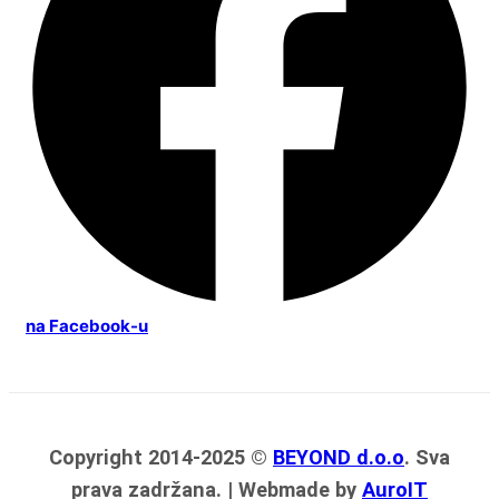
na Facebook-u
Copyright 2014-2025 ©
BEYOND d.o.o
. Sva
prava zadržana. | Webmade by
AuroIT