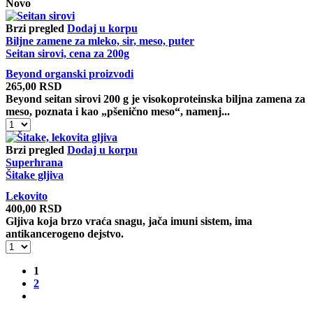
sirće
Novo
količina
Brzi pregled
Dodaj u korpu
Biljne zamene za mleko, sir, meso, puter
Seitan sirovi, cena za 200g
Beyond organski proizvodi
265,00
RSD
Beyond seitan sirovi 200 g je visokoproteinska biljna zamena za
meso, poznata i kao
„pšenično meso“
, namenj...
Seitan
sirovi,
cena
Brzi pregled
Dodaj u korpu
za
Superhrana
200g
Šitake gljiva
količina
Lekovito
400,00
RSD
Gljiva koja brzo vraća snagu, jača imuni sistem, ima
antikancerogeno dejstvo.
Šitake
gljiva
količina
1
2
Sledeće