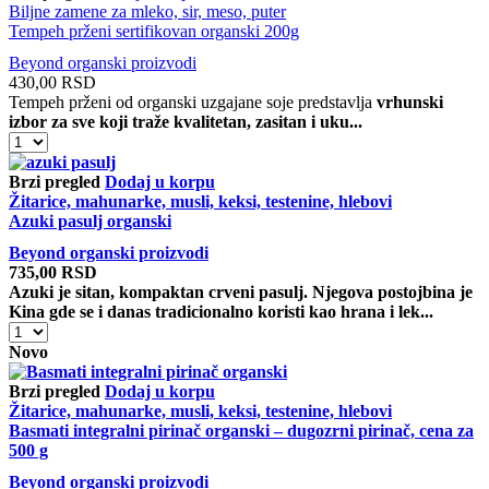
biljni
Biljne zamene za mleko, sir, meso, puter
proteinski
Tempeh prženi sertifikovan organski 200g
obrok
Beyond organski proizvodi
količina
430,00
RSD
Tempeh prženi od organski uzgajane soje predstavlja
vrhunski
izbor za sve koji traže kvalitetan, zasitan i uku...
Tempeh
prženi
sertifikovan
Brzi pregled
Dodaj u korpu
organski
Žitarice, mahunarke, musli, keksi, testenine, hlebovi
200g
Azuki pasulj organski
količina
Beyond organski proizvodi
735,00
RSD
Azuki je sitan, kompaktan crveni pasulj. Njegova postojbina je
Kina gde se i danas tradicionalno koristi kao hrana i lek...
Azuki
pasulj
Novo
organski
količina
Brzi pregled
Dodaj u korpu
Žitarice, mahunarke, musli, keksi, testenine, hlebovi
Basmati integralni pirinač organski – dugozrni pirinač, cena za
500 g
Beyond organski proizvodi