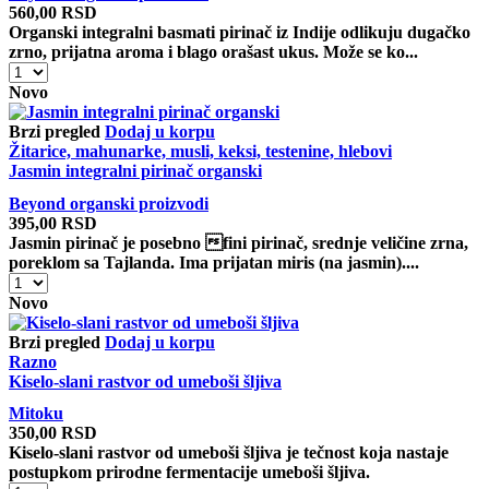
560,00
RSD
Organski integralni basmati pirinač iz Indije odlikuju dugačko
zrno, prijatna aroma i blago orašast ukus. Može se ko...
Basmati
integralni
Novo
pirinač
organski
Brzi pregled
Dodaj u korpu
–
Žitarice, mahunarke, musli, keksi, testenine, hlebovi
dugozrni
Jasmin integralni pirinač organski
pirinač,
Beyond organski proizvodi
cena
395,00
RSD
za
Jasmin pirinač je posebno fini pirinač, srednje veličine zrna,
500
poreklom sa Tajlanda. Ima prijatan miris (na jasmin)....
g
Jasmin
količina
integralni
Novo
pirinač
organski
Brzi pregled
Dodaj u korpu
količina
Razno
Kiselo-slani rastvor od umeboši šljiva
Mitoku
350,00
RSD
Kiselo-slani rastvor od umeboši šljiva je tečnost koja nastaje
postupkom prirodne fermentacije umeboši šljiva.