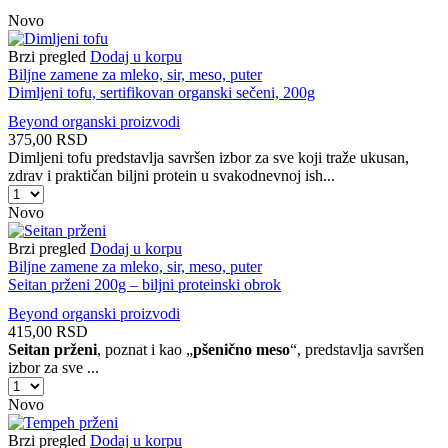
page
Novo
Brzi pregled
Dodaj u korpu
Biljne zamene za mleko, sir, meso, puter
Dimljeni tofu, sertifikovan organski sečeni, 200g
Beyond organski proizvodi
375,00
RSD
Dimljeni tofu predstavlja savršen izbor za sve koji traže ukusan,
zdrav i praktičan biljni protein u svakodnevnoj ish...
Dimljeni
tofu,
Novo
sertifikovan
organski
Brzi pregled
Dodaj u korpu
sečeni,
Biljne zamene za mleko, sir, meso, puter
200g
Seitan prženi 200g – biljni proteinski obrok
količina
Beyond organski proizvodi
415,00
RSD
Seitan prženi
, poznat i kao „
pšenično meso
“, predstavlja savršen
izbor za sve ...
Seitan
prženi
Novo
200g
–
Brzi pregled
Dodaj u korpu