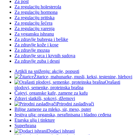
Za post
Za regulaciju holesterola
Za regulaciju hormona
Za regulaciju pritiska
Za regulaciju šećera
Za regulaciju varenja
Za vegansku ishranu
Za zdravlje bubrega i bešike
Za zdravlje kože i kose
Za zdravlje mozga
Za zdravlje srca i krvnih sudova
Za zdravlje zuba i desni
Artikli na sniženju: akcije, popusti
Žitarice, mahunarke, musli, keksi, testenine, hlebovi
Orašasti
plodovi, semenke, proteinska brašna
Čajevi, organske kafe, zamene za kafu
Zdravi slatkiši, sokovi, džemovi
Prirodni zaslađivači
Biljne zamene za mleko, sir, meso, puter
Jestiva ulja: organska, nerafinisana i hladno ceđena
Etarska ulja i tinkture
Superhrana
Dodaci ishrani