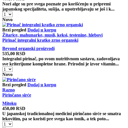
Nori alge su pre svega poznate po korišćenju u pripremi
japanskog specijaliteta, sušija, a upotrebljavaju se još i k...
Nori
alge
Novo
količina
Brzi pregled
Dodaj u korpu
Žitarice, mahunarke, musli, keksi, testenine, hlebovi
Pirinač integralni kratko zrno organski
Beyond organski proizvodi
535,00
RSD
Integralni pirinač, po svom nutritivnom sastavu, zadovoljava
sve kriterijume kompletne hrane. Prirodni je izvor vitamin...
Pirinač
integralni
Novo
kratko
zrno
Brzi pregled
Dodaj u korpu
organski
Razno
količina
Pirinčano sirće
Mitoku
450,00
RSD
U japanskoj tradicionalnoj medicini pirinčano sirće se smatra
lekovitim, pa se koristi pre svega kao tonik, a tek poto...
Pirinčano