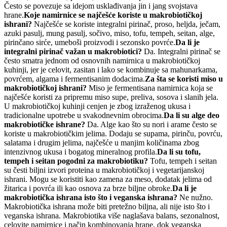
Često se povezuje sa idejom usklađivanja jin i jang svojstava
hrane.
Koje namirnice se najčešće koriste u makrobiotičkoj
ishrani?
Najčešće se koriste integralni pirinač, proso, heljda, ječam,
azuki pasulj, mung pasulj, sočivo, miso, tofu, tempeh, seitan, alge,
pirinčano sirće, umeboši proizvodi i sezonsko povrće.
Da li je
integralni pirinač važan u makrobiotici?
Da. Integralni pirinač se
često smatra jednom od osnovnih namirnica u makrobiotičkoj
kuhinji, jer je celovit, zasitan i lako se kombinuje sa mahunarkama,
povrćem, algama i fermentisanim dodacima.
Za šta se koristi miso u
makrobiotičkoj ishrani?
Miso je fermentisana namirnica koja se
najčešće koristi za pripremu miso supe, preliva, sosova i slanih jela.
U makrobiotičkoj kuhinji cenjen je zbog izraženog ukusa i
tradicionalne upotrebe u svakodnevnim obrocima.
Da li su alge deo
makrobiotičke ishrane?
Da. Alge kao što su nori i arame često se
koriste u makrobiotičkim jelima. Dodaju se supama, pirinču, povrću,
salatama i drugim jelima, najčešće u manjim količinama zbog
intenzivnog ukusa i bogatog mineralnog profila.
Da li su tofu,
tempeh i seitan pogodni za makrobiotiku?
Tofu, tempeh i seitan
su česti biljni izvori proteina u makrobiotičkoj i vegetarijanskoj
ishrani. Mogu se koristiti kao zamena za meso, dodatak jelima od
žitarica i povrća ili kao osnova za brze biljne obroke.
Da li je
makrobiotička ishrana isto što i veganska ishrana?
Ne nužno.
Makrobiotička ishrana može biti pretežno biljna, ali nije isto što i
veganska ishrana. Makrobiotika više naglašava balans, sezonalnost,
celovite namirnice i način kombinovanja hrane, dok veganska