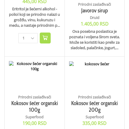
445,00
RSD
Prirodni zaslađivači
Eritritol je šećerni alkohol -
Javorov sirup
poliol koji se prirodno nalazi u
Druid
grožđu, vinu, kukuruzu i
1.405,00
RSD
medu, a nastaje prirodnim p...
Ova posebna poslastica je
poznata i voljena širom sveta.
Može se koristiti kao preliv za
sladoled, palačinke, jogurt,...
Prirodni zaslađivači
Prirodni zaslađivači
Kokosov šećer organski
Kokosov šećer organski
100g
200g
Superfood
Superfood
190,00
RSD
335,00
RSD