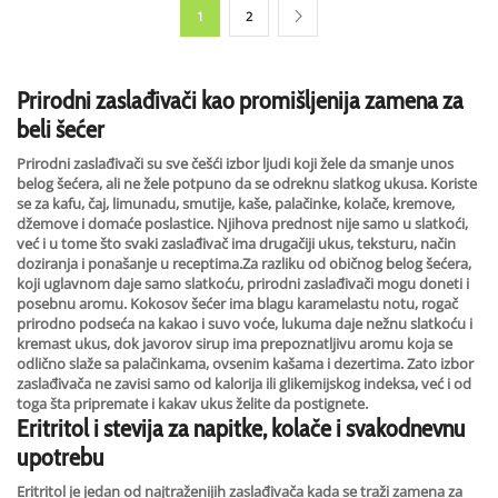
1
2
Prirodni zaslađivači kao
promišljenija
zamena za
beli šećer
Prirodni zaslađivači su sve češći izbor ljudi koji žele da smanje unos
belog šećera, ali ne žele potpuno da se odreknu slatkog ukusa. Koriste
se za kafu, čaj, limunadu, smutije, kaše, palačinke, kolače, kremove,
džemove i domaće poslastice. Njihova prednost nije samo u slatkoći,
već i u tome što svaki zaslađivač ima drugačiji ukus, teksturu, način
doziranja i ponašanje u receptima.Za razliku od običnog belog šećera,
koji uglavnom daje samo slatkoću, prirodni zaslađivači mogu doneti i
posebnu aromu. Kokosov šećer ima blagu karamelastu notu, rogač
prirodno podseća na kakao i suvo voće, lukuma daje nežnu slatkoću i
kremast ukus, dok javorov sirup ima prepoznatljivu aromu koja se
odlično slaže sa palačinkama, ovsenim kašama i dezertima. Zato izbor
zaslađivača ne zavisi samo od kalorija ili glikemijskog indeksa, već i od
toga šta pripremate i kakav ukus želite da postignete.
Eritritol i stevija za napitke, kolače i svakodnevnu
upotrebu
Eritritol je jedan od najtraženijih zaslađivača kada se traži zamena za