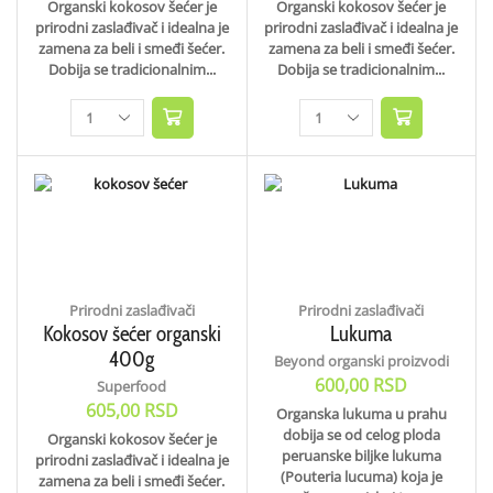
Organski kokosov šećer je
Organski kokosov šećer je
prirodni zaslađivač i idealna je
prirodni zaslađivač i idealna je
zamena za beli i smeđi šećer.
zamena za beli i smeđi šećer.
Dobija se tradicionalnim...
Dobija se tradicionalnim...
Prirodni zaslađivači
Prirodni zaslađivači
Kokosov šećer organski
Lukuma
400g
Beyond organski proizvodi
600,00
RSD
Superfood
605,00
RSD
Organska lukuma u prahu
dobija se od celog ploda
Organski kokosov šećer je
peruanske biljke lukuma
prirodni zaslađivač i idealna je
(Pouteria lucuma) koja je
zamena za beli i smeđi šećer.