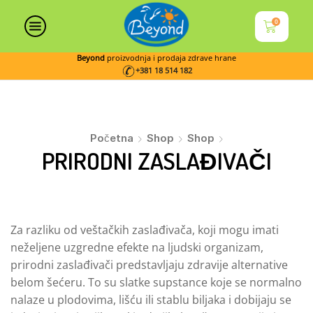
0
Beyond
proizvodnja i prodaja zdrave hrane
+381 18 514 182
Početna
Shop
Shop
PRIRODNI ZASLAĐIVAČI
Za razliku od veštačkih zaslađivača, koji mogu imati
neželjene uzgredne efekte na ljudski organizam,
prirodni zaslađivači predstavljaju zdravije alternative
belom šećeru. To su slatke supstance koje se normalno
nalaze u plodovima, lišću ili stablu biljaka i dobijaju se