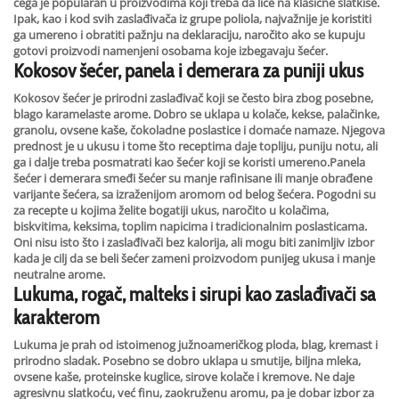
čega je popularan u proizvodima koji treba da liče na klasične slatkiše.
Ipak, kao i kod svih zaslađivača iz grupe poliola, najvažnije je koristiti
ga umereno i obratiti pažnju na deklaraciju, naročito ako se kupuju
gotovi proizvodi namenjeni osobama koje izbegavaju šećer.
Kokosov šećer, panela i demerara za puniji ukus
Kokosov šećer je prirodni zaslađivač koji se često bira zbog posebne,
blago karamelaste arome. Dobro se uklapa u kolače, kekse, palačinke,
granolu, ovsene kaše, čokoladne poslastice i domaće namaze. Njegova
prednost je u ukusu i tome što receptima daje topliju, puniju notu, ali
ga i dalje treba posmatrati kao šećer koji se koristi umereno.Panela
šećer i demerara smeđi šećer su manje rafinisane ili manje obrađene
varijante šećera, sa izraženijom aromom od belog šećera. Pogodni su
za recepte u kojima želite bogatiji ukus, naročito u kolačima,
biskvitima, keksima, toplim napicima i tradicionalnim poslasticama.
Oni nisu isto što i zaslađivači bez kalorija, ali mogu biti zanimljiv izbor
kada je cilj da se beli šećer zameni proizvodom punijeg ukusa i manje
neutralne arome.
Lukuma, rogač, malteks i sirupi kao zaslađivači sa
karakterom
Lukuma je prah od istoimenog južnoameričkog ploda, blag, kremast i
prirodno sladak. Posebno se dobro uklapa u smutije, biljna mleka,
ovsene kaše, proteinske kuglice, sirove kolače i kremove. Ne daje
agresivnu slatkoću, već finu, zaokruženu aromu, pa je dobar izbor za