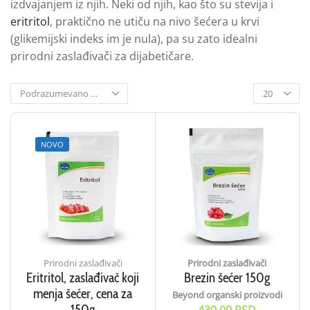
izdvajanjem iz njih. Neki od njih, kao što su stevija i
eritritol
, praktično ne utiču na nivo šećera u krvi
(glikemijski indeks im je nula), pa su zato idealni
prirodni zaslađivači za dijabetičare.
NOVO
Prirodni zaslađivači
Prirodni zaslađivači
Eritritol, zaslađivač koji
Brezin šećer 150g
menja šećer, cena za
Beyond organski proizvodi
150g