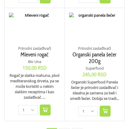
Prirodni zaslađivači
Prirodni zaslađivači
Mleveni rogač
Organski panela šećer
200g
Bio Una
150,00
RSD
Superfood
245,00
RSD
Rogač je slatka mahuna, plod
mediteranskog drveta, pa se
Organski Superfood Panela
može koristiti u nekim
šećer je prirodni zaslađivač i
slatkim receptima i kao
idealna je zamena za beli i
zaslađivač. ...
smeđi šećer. Dobija se tradi...