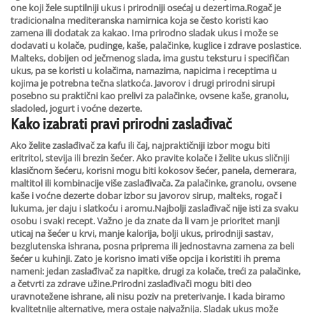
one koji žele suptilniji ukus i prirodniji osećaj u dezertima.Rogač je
tradicionalna mediteranska namirnica koja se često koristi kao
zamena ili dodatak za kakao. Ima prirodno sladak ukus i može se
dodavati u kolače, pudinge, kaše, palačinke, kuglice i zdrave poslastice.
Malteks, dobijen od ječmenog slada, ima gustu teksturu i specifičan
ukus, pa se koristi u kolačima, namazima, napicima i receptima u
kojima je potrebna tečna slatkoća. Javorov i drugi prirodni sirupi
posebno su praktični kao prelivi za palačinke, ovsene kaše, granolu,
sladoled, jogurt i voćne dezerte.
Kako izabrati pravi prirodni zaslađivač
Ako želite zaslađivač za kafu ili čaj, najpraktičniji izbor mogu biti
eritritol, stevija ili brezin šećer. Ako pravite kolače i želite ukus sličniji
klasičnom šećeru, korisni mogu biti kokosov šećer, panela, demerara,
maltitol ili kombinacije više zaslađivača. Za palačinke, granolu, ovsene
kaše i voćne dezerte dobar izbor su javorov sirup, malteks, rogač i
lukuma, jer daju i slatkoću i aromu.Najbolji zaslađivač nije isti za svaku
osobu i svaki recept. Važno je da znate da li vam je prioritet manji
uticaj na šećer u krvi, manje kalorija, bolji ukus, prirodniji sastav,
bezglutenska ishrana, posna priprema ili jednostavna zamena za beli
šećer u kuhinji. Zato je korisno imati više opcija i koristiti ih prema
nameni: jedan zaslađivač za napitke, drugi za kolače, treći za palačinke,
a četvrti za zdrave užine.Prirodni zaslađivači mogu biti deo
uravnotežene ishrane, ali nisu poziv na preterivanje. I kada biramo
kvalitetnije alternative, mera ostaje najvažnija. Sladak ukus može