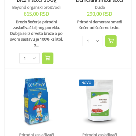
Beyond organski proizvodi
Ducla
665,00
RSD
290,00
RSD
Brezin šećer je prirodni
Prirodni demerara smeđi
zaslađivač biljnog porekla.
šećer od šećerne trske.
Dobija se iz drveta breze a po
svom sastavu je 100% ksilitol,
s...
NOVO
Prirodni zaslađivači
Prirodni zaslađivači