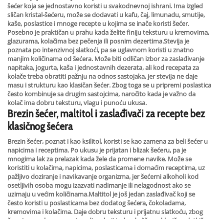
šećer koja se jednostavno koristi u svakodnevnoj ishrani. Ima izgled
sličan kristal-šećeru, može se dodavati u kafu, čaj, limunadu, smutije,
kaše, poslastice i mnoge recepte u kojima se inače koristi šećer.
Posebno je praktičan u prahu kada želite finiju teksturu u kremovima,
glazurama, kolačima bez pečenja ili posnim dezertima.Stevija je
poznata po intenzivnoj slatkoći, pa se uglavnom koristi u znatno
manjim količinama od šećera. Može biti odličan izbor za zaslađivanje
napitaka, jogurta, kaša i jednostavnih dezerata, ali kod recepata za
kolače treba obratiti pažnju na odnos sastojaka, jer stevija ne daje
masu i strukturu kao klasičan šećer. Zbog toga se u pripremi poslastica
često kombinuje sa drugim sastojcima, naročito kada je važno da
kolač ima dobru teksturu, vlagu i punoću ukusa.
Brezin šećer, maltitol i zaslađivači za recepte bez
klasičnog šećera
Brezin šećer, poznat i kao ksilitol, koristi se kao zamena za beli šećer u
napicima i receptima. Po ukusu je prijatan i blizak šećeru, pa je
mnogima lak za prelazak kada žele da promene navike. Može se
koristiti u kolačima, napicima, poslasticama i domaćim receptima, uz
pažljivo doziranje i navikavanje organizma, jer šećerni alkoholi kod
osetljivih osoba mogu izazvati nadimanje ili nelagodnost ako se
uzimaju u većim količinama.Maltitol je još jedan zaslađivač koji se
često koristi u poslasticama bez dodatog šećera, čokoladama,
kremovima i kolačima. Daje dobru teksturu i prijatnu slatkoću, zbog