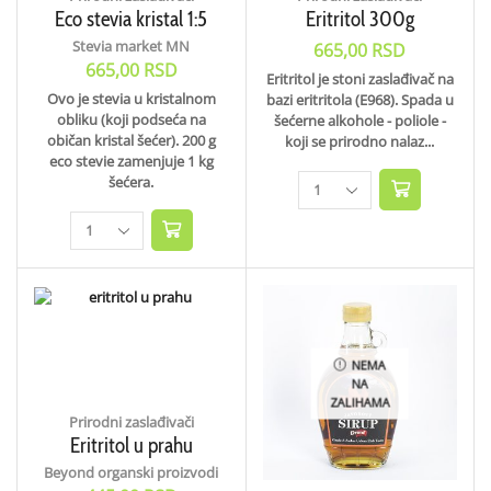
Eco stevia kristal 1:5
Eritritol 300g
Stevia market MN
665,00
RSD
665,00
RSD
Eritritol je stoni zaslađivač na
Ovo je stevia u kristalnom
bazi eritritola (E968). Spada u
obliku (koji podseća na
šećerne alkohole - poliole -
običan kristal šećer). 200 g
koji se prirodno nalaz...
eco stevie zamenjuje 1 kg
šećera.
NEMA
NA
ZALIHAMA
Prirodni zaslađivači
Eritritol u prahu
Beyond organski proizvodi