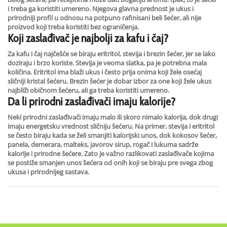
i treba ga koristiti umereno. Njegova glavna prednost je ukus i
prirodniji profil u odnosu na potpuno rafinisani beli šećer, ali nije
proizvod koji treba koristiti bez ograničenja.
Koji zaslađivač je najbolji za kafu i čaj?
Za kafu i čaj najčešće se biraju eritritol, stevija i brezin šećer, jer se lako
doziraju i brzo koriste. Stevija je veoma slatka, pa je potrebna mala
količina. Eritritol ima blaži ukus i često prija onima koji žele osećaj
sličniji kristal šećeru. Brezin šećer je dobar izbor za one koji žele ukus
najbliži običnom šećeru, ali ga treba koristiti umereno.
Da li prirodni zaslađivači imaju kalorije?
Neki prirodni zaslađivači imaju malo ili skoro nimalo kalorija, dok drugi
imaju energetsku vrednost sličniju šećeru. Na primer, stevija i eritritol
se često biraju kada se želi smanjiti kalorijski unos, dok kokosov šećer,
panela, demerara, malteks, javorov sirup, rogač i lukuma sadrže
kalorije i prirodne šećere. Zato je važno razlikovati zaslađivače kojima
se postiže smanjen unos šećera od onih koji se biraju pre svega zbog
ukusa i prirodnijeg sastava.