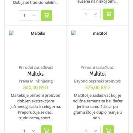
sušena na niskoj tem...
Dobija se tradicionalnim...
Prirodni zaslađivači
Prirodni zaslađivači
Malteks
Maltitol
Prena M inžinjering
Beyond organski proizvodi
840,00
RSD
375,00
RSD
Malteks je prirodni proizvod
Maltitol je zaslađivač koji je
dobijen ekstrakcijom
odlična zamena za beli šećer
ječmenog slada iz celog zrna.
jer ima samo 2,4kcal po
Preporučuje se deci,
gramu što je duplo manje u
trudnicama, sport...
odn...