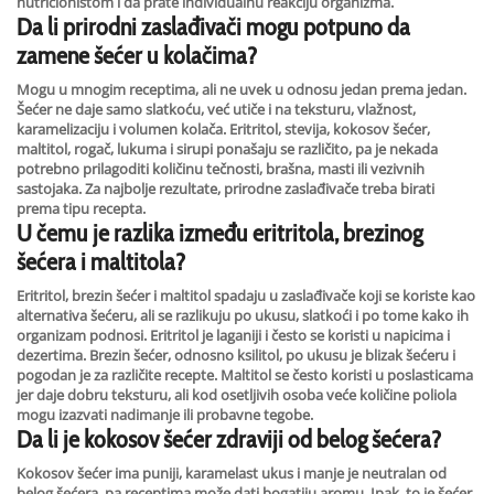
nutricionistom i da prate individualnu reakciju organizma.
Da li prirodni zaslađivači mogu potpuno da
zamene šećer u kolačima?
Mogu u mnogim receptima, ali ne uvek u odnosu jedan prema jedan.
Šećer ne daje samo slatkoću, već utiče i na teksturu, vlažnost,
karamelizaciju i volumen kolača. Eritritol, stevija, kokosov šećer,
maltitol, rogač, lukuma i sirupi ponašaju se različito, pa je nekada
potrebno prilagoditi količinu tečnosti, brašna, masti ili vezivnih
sastojaka. Za najbolje rezultate, prirodne zaslađivače treba birati
prema tipu recepta.
U čemu
je razlika između eritritola, brezinog
šećera i maltitola?
Eritritol, brezin šećer i maltitol spadaju u zaslađivače koji se koriste kao
alternativa šećeru, ali se razlikuju po ukusu, slatkoći i po tome kako ih
organizam podnosi. Eritritol je laganiji i često se koristi u napicima i
dezertima. Brezin šećer, odnosno ksilitol, po ukusu je blizak šećeru i
pogodan je za različite recepte. Maltitol se često koristi u poslasticama
jer daje dobru teksturu, ali kod osetljivih osoba veće količine poliola
mogu izazvati nadimanje ili probavne tegobe.
Da li je kokosov šećer zdraviji od belog šećera?
Kokosov šećer ima puniji, karamelast ukus i manje je neutralan od
belog šećera, pa receptima može dati bogatiju aromu. Ipak, to je šećer