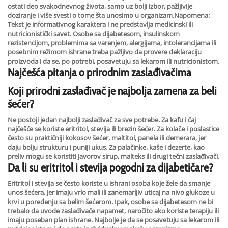
ostati deo svakodnevnog života, samo uz bolji izbor, pažljivije
doziranje i više svesti o tome šta unosimo u organizam.Napomena:
Tekst je informativnog karaktera i ne predstavlja medicinski ili
nutricionistički savet. Osobe sa dijabetesom, insulinskom
rezistencijom, problemima sa varenjem, alergijama, intolerancijama ili
posebnim režimom ishrane treba pažljivo da provere deklaraciju
proizvoda i da se, po potrebi, posavetuju sa lekarom ili nutricionistom.
Najčešća pitanja o prirodnim zaslađivačima
Koji prirodni zaslađivač je najbolja zamena za beli
šećer?
Ne postoji jedan najbolji zaslađivač za sve potrebe. Za kafu i čaj
najčešće se koriste eritritol, stevija ili brezin šećer. Za kolače i poslastice
često su praktičniji kokosov šećer, maltitol, panela ili demerara, jer
daju bolju strukturu i puniji ukus. Za palačinke, kaše i dezerte, kao
preliv mogu se koristiti javorov sirup, malteks ili drugi tečni zaslađivači.
Da li su eritritol i stevija pogodni za dijabetičare?
Eritritol i stevija se često koriste u ishrani osoba koje žele da smanje
unos šećera, jer imaju vrlo mali ili zanemarljiv uticaj na nivo glukoze u
krvi u poređenju sa belim šećerom. Ipak, osobe sa dijabetesom ne bi
trebalo da uvode zaslađivače napamet, naročito ako koriste terapiju ili
imaju poseban plan ishrane. Najbolje je da se posavetuju sa lekarom ili