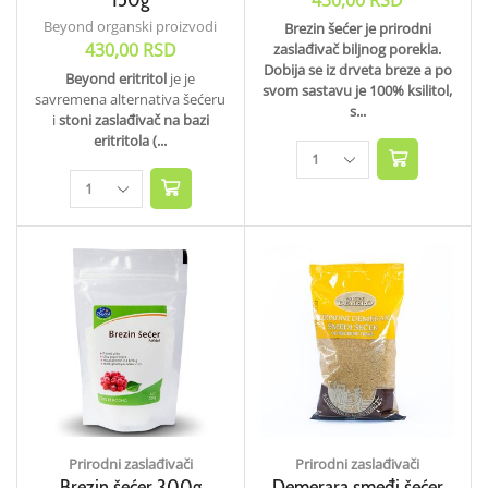
430,00
RSD
Beyond organski proizvodi
Brezin šećer je prirodni
430,00
RSD
zaslađivač biljnog porekla.
Dobija se iz drveta breze a po
Beyond eritritol
je je
svom sastavu je 100% ksilitol,
savremena alternativa šećeru
s...
i
stoni zaslađivač na bazi
eritritola (...
Prirodni zaslađivači
Prirodni zaslađivači
Brezin šećer 300g
Demerara smeđi šećer