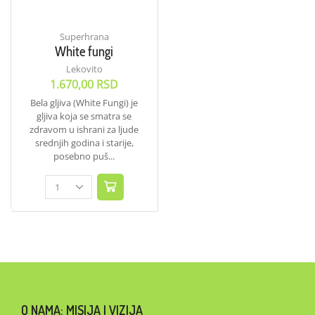
Superhrana
White fungi
Lekovito
1.670,00
RSD
Bela gljiva (White Fungi) je
gljiva koja se smatra se
zdravom u ishrani za ljude
srednjih godina i starije,
posebno puš...
O NAMA: MISIJA I VIZIJA