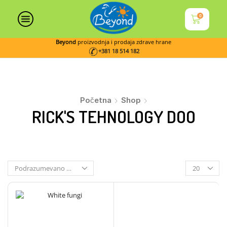
0
Beyond
proizvodnja i prodaja zdrave hrane
+381 18 514 182
Početna
Shop
RICK'S TEHNOLOGY DOO