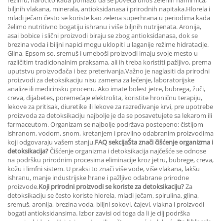
režimu, naročito kada pomažu da se poveća unos zelenih namirnica,
biljnih vlakana, minerala, antioksidanasa i prirodnih napitaka.
Hlorela i
mladi ječam često se koriste kao zelena superhrana u periodima kada
želimo nutritivno bogatiju ishranu i više biljnih nutrijenata. Aronija,
asai bobice i slični proizvodi biraju se zbog antioksidanasa, dok se
brezina voda i biljni napici mogu uklopiti u laganije režime hidratacije.
Glina, Epsom so, sremuš i umeboši proizvodi imaju svoje mesto u
različitim tradicionalnim praksama, ali ih treba koristiti pažljivo, prema
uputstvu proizvođača i bez preterivanja.
Važno je naglasiti da prirodni
proizvodi za detoksikaciju nisu zamena za lečenje, laboratorijske
analize ili medicinsku procenu. Ako imate bolest jetre, bubrega, žuči,
creva, dijabetes, poremećaje elektrolita, koristite hroničnu terapiju,
lekove za pritisak, diuretike ili lekove za razređivanje krvi, pre upotrebe
proizvoda za detoksikaciju najbolje je da se posavetujete sa lekarom ili
farmaceutom. Organizam se najbolje podržava postepeno: čistijom
ishranom, vodom, snom, kretanjem i pravilno odabranim proizvodima
koji odgovaraju vašem stanju.
FAQ sekcija
Šta znači čišćenje organizma i
detoksikacija?
Čišćenje organizma i detoksikacija najčešće se odnose
na podršku prirodnim procesima eliminacije kroz jetru, bubrege, creva,
kožu i limfni sistem. U praksi to znači više vode, više vlakana, lakšu
ishranu, manje industrijske hrane i pažljivo odabrane prirodne
proizvode.
Koji prirodni proizvodi se koriste za detoksikaciju?
Za
detoksikaciju se često koriste hlorela, mladi ječam, spirulina, glina,
sremuš, aronija, brezina voda, biljni sokovi, čajevi, vlakna i proizvodi
bogati antioksidansima. Izbor zavisi od toga da li je cilj podrška