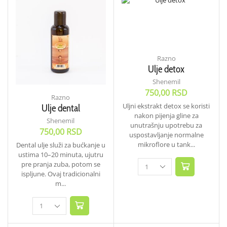
Razno
Ulje detox
Shenemil
750,00
RSD
Razno
Uljni ekstrakt detox se koristi
Ulje dental
nakon pijenja gline za
Shenemil
unutrašnju upotrebu za
750,00
RSD
uspostavljanje normalne
mikroflore u tank...
Dental ulje služi za bućkanje u
ustima 10–20 minuta, ujutru
pre pranja zuba, potom se
ispljune. Ovaj tradicionalni
m...