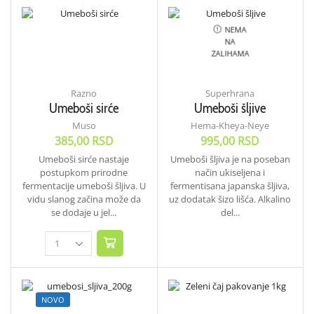
NEMA
NA
ZALIHAMA
Razno
Superhrana
Umeboši sirće
Umeboši šljive
Muso
Hema-Kheya-Neye
385,00
RSD
995,00
RSD
Umeboši sirće nastaje
Umeboši šljiva je na poseban
postupkom prirodne
način ukiseljena i
fermentacije umeboši šljiva. U
fermentisana japanska šljiva,
vidu slanog začina može da
uz dodatak šizo lišća. Alkalino
se dodaje u jel...
del...
NOVO