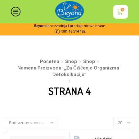
0
Beyond
proizvodnja i prodaja zdrave hrane
+381 18 514 182
Početna
Shop
Shop
Namena Proizvoda: „Za Čišćenje Organizma I
Detoksikaciju“
STRANA 4