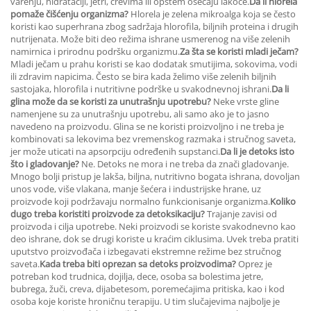
varenju, hidrataciji, jetri, crevima ili opštem osećaju lakoće.
Da li hlorela
pomaže čišćenju organizma?
Hlorela je zelena mikroalga koja se često
koristi kao superhrana zbog sadržaja hlorofila, biljnih proteina i drugih
nutrijenata. Može biti deo režima ishrane usmerenog na više zelenih
namirnica i prirodnu podršku organizmu.
Za šta se koristi mladi ječam?
Mladi ječam u prahu koristi se kao dodatak smutijima, sokovima, vodi
ili zdravim napicima. Često se bira kada želimo više zelenih biljnih
sastojaka, hlorofila i nutritivne podrške u svakodnevnoj ishrani.
Da li
glina može da se koristi za unutrašnju upotrebu?
Neke vrste gline
namenjene su za unutrašnju upotrebu, ali samo ako je to jasno
navedeno na proizvodu. Glina se ne koristi proizvoljno i ne treba je
kombinovati sa lekovima bez vremenskog razmaka i stručnog saveta,
jer može uticati na apsorpciju određenih supstanci.
Da li je detoks isto
što i gladovanje?
Ne. Detoks ne mora i ne treba da znači gladovanje.
Mnogo bolji pristup je lakša, biljna, nutritivno bogata ishrana, dovoljan
unos vode, više vlakana, manje šećera i industrijske hrane, uz
proizvode koji podržavaju normalno funkcionisanje organizma.
Koliko
dugo treba koristiti proizvode za detoksikaciju?
Trajanje zavisi od
proizvoda i cilja upotrebe. Neki proizvodi se koriste svakodnevno kao
deo ishrane, dok se drugi koriste u kraćim ciklusima. Uvek treba pratiti
uputstvo proizvođača i izbegavati ekstremne režime bez stručnog
saveta.
Kada treba biti oprezan sa detoks proizvodima?
Oprez je
potreban kod trudnica, dojilja, dece, osoba sa bolestima jetre,
bubrega, žuči, creva, dijabetesom, poremećajima pritiska, kao i kod
osoba koje koriste hroničnu terapiju. U tim slučajevima najbolje je