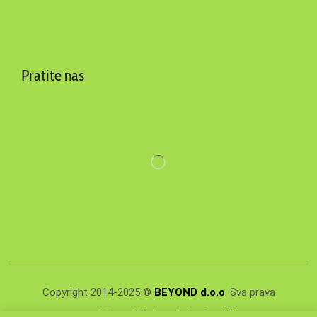
Pratite nas
Copyright 2014-2025 ©
BEYOND d.o.o
. Sva prava
zadržana. | Webmade by
AuroIT