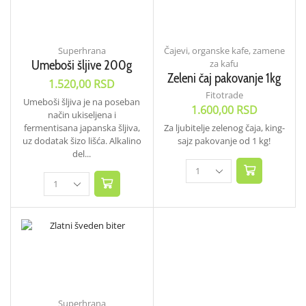
Superhrana
Čajevi, organske kafe, zamene
Umeboši šljive 200g
za kafu
Zeleni čaj pakovanje 1kg
1.520,00
RSD
Fitotrade
Umeboši šljiva je na poseban
1.600,00
RSD
način ukiseljena i
fermentisana japanska šljiva,
Za ljubitelje zelenog čaja, king-
uz dodatak šizo lišća. Alkalino
sajz pakovanje od 1 kg!
del...
Superhrana