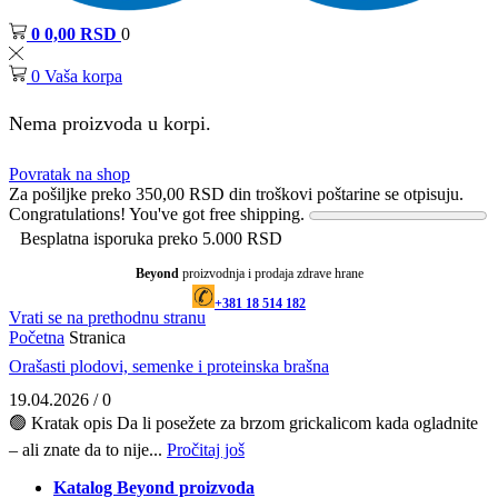
0
0,00
RSD
0
0
Vaša korpa
Nema proizvoda u korpi.
Povratak na shop
Za pošiljke preko
350,00
RSD
din troškovi poštarine se otpisuju.
Congratulations! You've got free shipping.
Besplatna isporuka preko 5.000 RSD
Beyond
proizvodnja i prodaja zdrave hrane
+381 18 514 182
Vrati se na prethodnu stranu
Početna
Stranica
Orašasti plodovi, semenke i proteinska brašna
19.04.2026
/
0
🟢 Kratak opis Da li posežete za brzom grickalicom kada ogladnite
– ali znate da to nije...
Pročitaj još
Katalog Beyond proizvoda