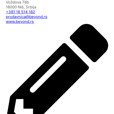
Voždova 76b
18000 Niš, Srbija
+381 18 514 182
prodavnica@beyond.rs
www.beyond.rs