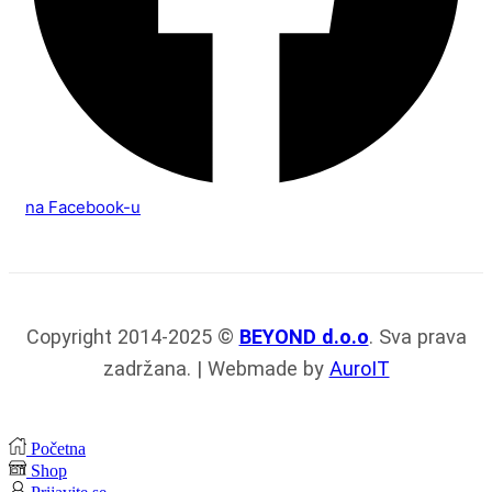
na Facebook-u
Copyright 2014-2025 ©
BEYOND d.o.o
. Sva prava
zadržana. | Webmade by
AuroIT
Početna
Shop