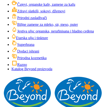
Čajevi, organske kafe, zamene za kafu
Zdravi slatkiši, sokovi, džemovi
Prirodni zaslađivači
Biljne zamene za mleko, sir, meso, puter
Jestiva ulja: organska, nerafinisana i hladno ceđena
Etarska ulja i tinkture
Superhrana
Dodaci ishrani
Prirodna kozmetika
Razno
Katalog Beyond proizvoda