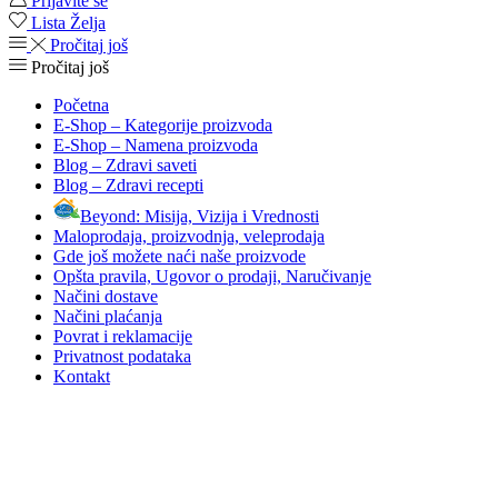
Prijavite se
Lista Želja
Pročitaj još
Pročitaj još
Početna
E-Shop – Kategorije proizvoda
E-Shop – Namena proizvoda
Blog – Zdravi saveti
Blog – Zdravi recepti
Beyond: Misija, Vizija i Vrednosti
Maloprodaja, proizvodnja, veleprodaja
Gde još možete naći naše proizvode
Opšta pravila, Ugovor o prodaji, Naručivanje
Načini dostave
Načini plaćanja
Povrat i reklamacije
Privatnost podataka
Kontakt