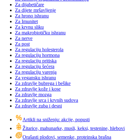
Za dijabetičare
Za dijete mršavljenje
Za hrono ishranu
Za Imunitet
Za krvnu sliku
Za makrobiotičku ishranu
Za nerve
Za post
Za regulaciju holesterola
Za regulaciju hormona
Za regulaciju pritiska
Za regulaciju šećera
Za regulaciju varenja
Za vegansku ishranu
Za zdravlje bubrega i bešike
Za zdravlje kože i kose
Za zdravlje mozga
Za zdravlje srca i krvnih sudova
Za zdravlje zuba i desni
Artikli na sniženju: akcije, popusti
Žitarice, mahunarke, musli, keksi, testenine, hlebovi
Orašasti plodovi, semenke, proteinska brašna