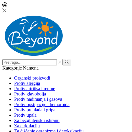
Search
input
Search
Kategorije
Namena
Organski proizvodi
Protiv alergija
Protiv artritisa i reume
Protiv glavobolja
Protiv nadimanja i gasova
Protiv opstipacije i hemoroida
Protiv prehlada i gripa
Protiv upala
Za bezglutensku ishranu
Za cirkulaciju
Za čišćenje organizma i detoksikaciju