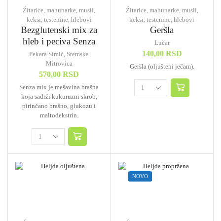
Žitarice, mahunarke, musli,
Žitarice, mahunarke, musli,
keksi, testenine, hlebovi
keksi, testenine, hlebovi
Bezglutenski mix za
Geršla
hleb i peciva Senza
Lučar
140,00
RSD
Pekara Simić, Sremska
Mitrovica
Geršla (oljušteni ječam).
570,00
RSD
Senza mix je mešavina brašna
koja sadrži kukuruzni skrob,
pirinčano brašno, glukozu i
maltodekstrin.
NOVO