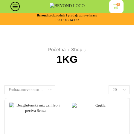
0
Beyond
proizvodnja i prodaja zdrave hrane
+381 18 514 182
Početna
Shop
1KG