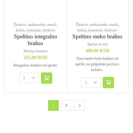
Žitarice, mahunarke, musli,
Žitarice, mahunarke, musli,
keksi, testenine, hlebovi
keksi, testenine, hlebovi
Speltino integralno
Speltino meko brašno
brašno
Spelta Jevtić
480,00
RSD
Hemija komerc
215,00
RSD
Fino meko belo brašno od
spelte, za pripremu peciva i
Integralno brašno od spelte.
kolača.
1
2