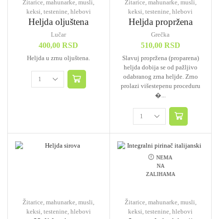
Žitarice, mahunarke, musli,
Žitarice, mahunarke, musli,
keksi, testenine, hlebovi
keksi, testenine, hlebovi
Heljda oljuštena
Heljda propržena
Lučar
Grečka
400,00
RSD
510,00
RSD
Heljda u zrnu oljuštena.
Slavuj propržena (proparena)
heljda dobija se od pažljivo
odabranog zrna heljde. Zrno
prolazi višestepenu proceduru
�...
NEMA
NA
ZALIHAMA
Žitarice, mahunarke, musli,
Žitarice, mahunarke, musli,
keksi, testenine, hlebovi
keksi, testenine, hlebovi