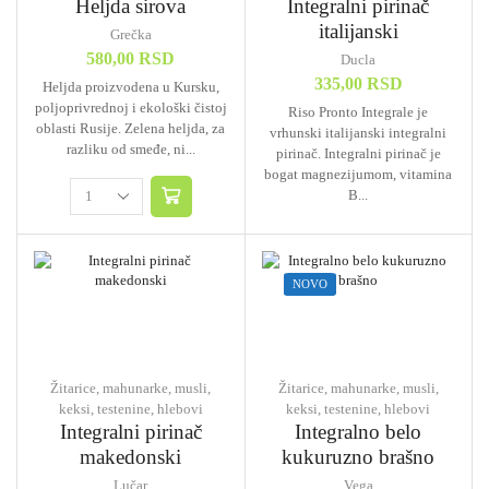
Heljda sirova
Integralni pirinač
italijanski
Grečka
580,00
RSD
Ducla
335,00
RSD
Heljda proizvodena u Kursku,
poljoprivrednoj i ekološki čistoj
Riso Pronto Integrale je
oblasti Rusije. Zelena heljda, za
vrhunski italijanski integralni
razliku od smeđe, ni...
pirinač. Integralni pirinač je
bogat magnezijumom, vitamina
B...
NOVO
Žitarice, mahunarke, musli,
Žitarice, mahunarke, musli,
keksi, testenine, hlebovi
keksi, testenine, hlebovi
Integralni pirinač
Integralno belo
makedonski
kukuruzno brašno
Lučar
Vega