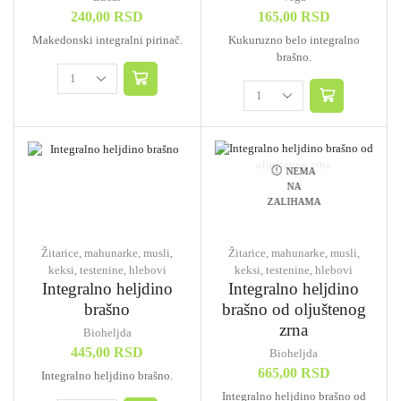
240,00
RSD
165,00
RSD
Makedonski integralni pirinač.
Kukuruzno belo integralno
brašno.
NEMA
NA
ZALIHAMA
Žitarice, mahunarke, musli,
Žitarice, mahunarke, musli,
keksi, testenine, hlebovi
keksi, testenine, hlebovi
Integralno heljdino
Integralno heljdino
brašno
brašno od oljuštenog
zrna
Bioheljda
445,00
RSD
Bioheljda
665,00
RSD
Integralno heljdino brašno.
Integralno heljdino brašno od