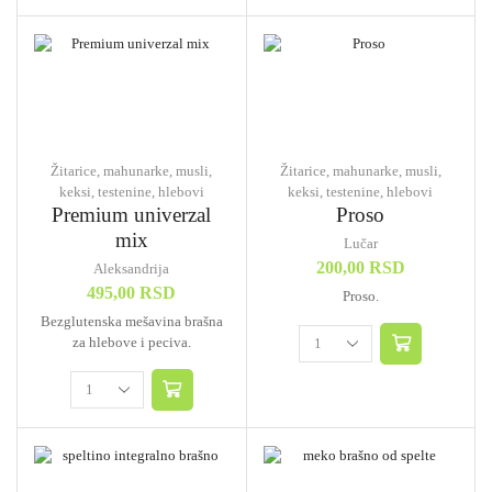
Žitarice, mahunarke, musli,
Žitarice, mahunarke, musli,
keksi, testenine, hlebovi
keksi, testenine, hlebovi
Premium univerzal
Proso
mix
Lučar
200,00
RSD
Aleksandrija
495,00
RSD
Proso.
Bezglutenska mešavina brašna
za hlebove i peciva.