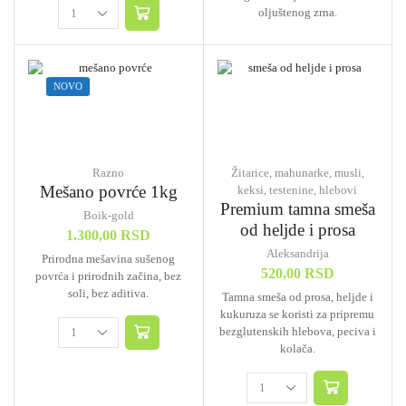
oljuštenog zrna.
NOVO
Razno
Žitarice, mahunarke, musli,
Mešano povrće 1kg
keksi, testenine, hlebovi
Premium tamna smeša
Boik-gold
od heljde i prosa
1.300,00
RSD
Aleksandrija
Prirodna mešavina sušenog
520,00
RSD
povrća i prirodnih začina, bez
soli, bez aditiva.
Tamna smeša od prosa, heljde i
kukuruza se koristi za pripremu
bezglutenskih hlebova, peciva i
kolača.