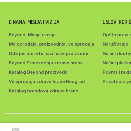
O NAMA: MISIJA I VIZIJA
USLOVI KOR
Beyond: Misija i vizija
Opšta pravil
Maloprodaja, proizvodnja, veleprodaja
Naručivanje
Gde još možete naći naše proizvode
Načini dosta
Beyond Proizvodnja zdrave hrane
Načini plaćan
Katalog Beyond proizvoda
Povrat i rekl
Veleprodaja zdrave hrane Beograd
Privatnost 
Katalog brendova zdrave hrane
Copyri