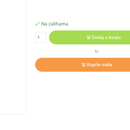
Na zalihama
Dodaj u korpu
ILI
Kupite sada