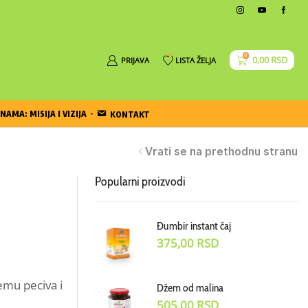
0
0
0,00
RSD
PRIJAVA
LISTA ŽELJA
NAMA: MISIJA I VIZIJA
KONTAKT
Vrati se na prethodnu stranu
Popularni proizvodi
Đumbir instant čaj
375,00
RSD
emu peciva i
Džem od malina
505,00
RSD