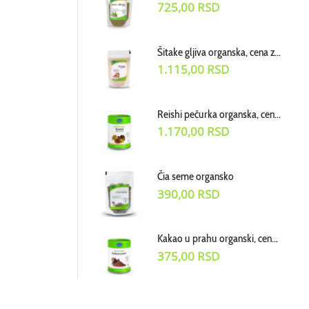
725,00
RSD
Šitake gljiva organska, cena za 100g
1.115,00
RSD
Reishi pečurka organska, cena za 100g
1.170,00
RSD
Čia seme organsko
390,00
RSD
Kakao u prahu organski, cena za 100
375,00
RSD