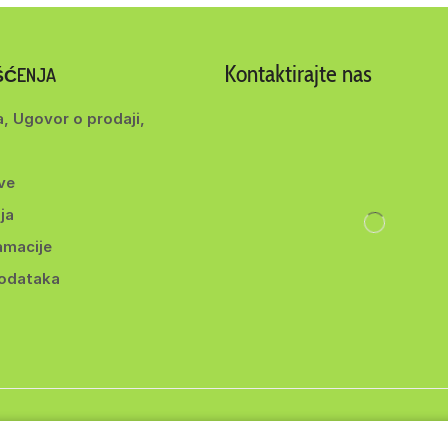
Kontaktirajte nas
IŠĆENJA
a, Ugovor o prodaji,
ve
ja
amacije
podataka
ght 2014-2025 ©
BEYOND d.o.o
. Sva prava zadržana. | Webmade b