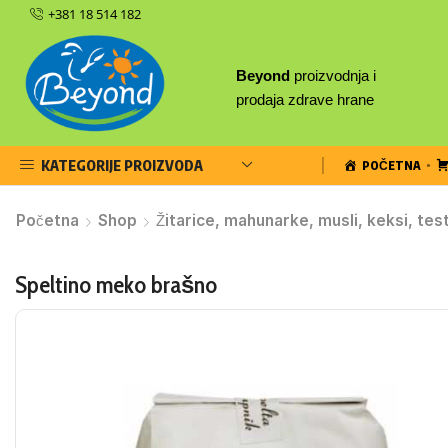
+381 18 514 182
Beyond
proizvodnja i
prodaja zdrave hrane
KATEGORIJE PROIZVODA
POČETNA
Početna
Shop
Žitarice, mahunarke, musli, keksi, tes
Speltino meko brašno