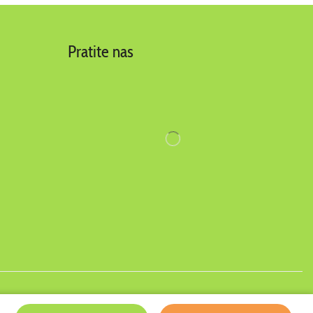
Pratite nas
y
AuroIT