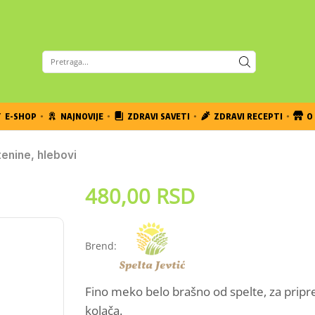
E-SHOP
NAJNOVIJE
ZDRAVI SAVETI
ZDRAVI RECEPTI
O 
tenine, hlebovi
480,00
RSD
Brend:
Fino meko belo brašno od spelte, za pripr
kolača.