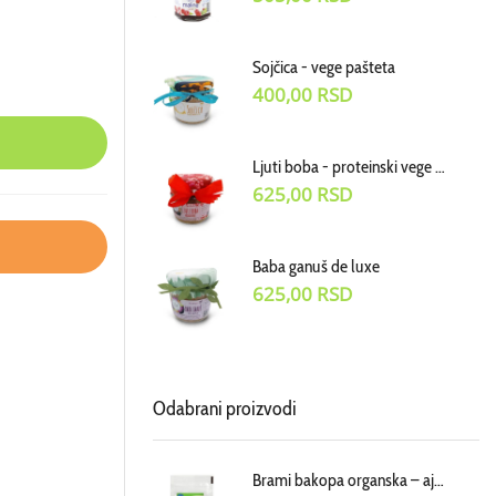
Sojčica - vege pašteta
400,00
RSD
Ljuti boba - proteinski vege dodatak uz jela
625,00
RSD
Baba ganuš de luxe
625,00
RSD
Odabrani proizvodi
Brami bakopa organska – ajurvedski biljni prah, cena za 70 g