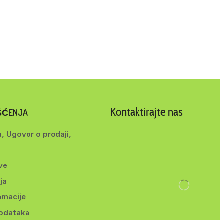
Kontaktirajte nas
IŠĆENJA
a, Ugovor o prodaji,
ve
ja
amacije
podataka