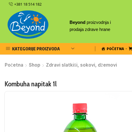
+381 18 514 182
Beyond
proizvodnja i
prodaja zdrave hrane
KATEGORIJE PROIZVODA
POČETNA
Početna
Shop
Zdravi slatkiši, sokovi, džemovi
Kombuha napitak 1l