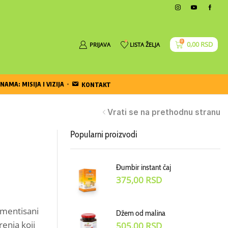
0
0
0,00
RSD
PRIJAVA
LISTA ŽELJA
NAMA: MISIJA I VIZIJA
KONTAKT
Vrati se na prethodnu stranu
Popularni proizvodi
Đumbir instant čaj
375,00
RSD
rmentisani
Džem od malina
enja koji
505,00
RSD