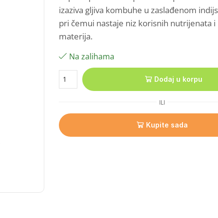
izaziva gljiva kombuhe u zaslađenom indij
pri čemui nastaje niz korisnih nutrijenata i 
materija.
Na zalihama
Dodaj u korpu
ILI
Kupite sada