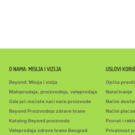
O NAMA: MISIJA I VIZIJA
USLOVI KOR
Beyond: Misija i vizija
Opšta pravil
Maloprodaja, proizvodnja, veleprodaja
Naručivanje
Gde još možete naći naše proizvode
Načini dosta
Beyond Proizvodnja zdrave hrane
Načini plaćan
Katalog Beyond proizvoda
Povrat i rekl
Veleprodaja zdrave hrane Beograd
Privatnost 