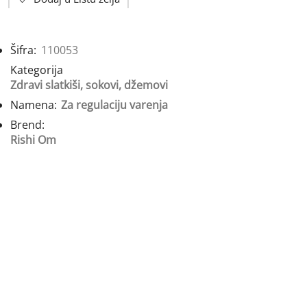
Šifra:
110053
Kategorija
Zdravi slatkiši, sokovi, džemovi
Namena:
Za regulaciju varenja
Brend:
Rishi Om