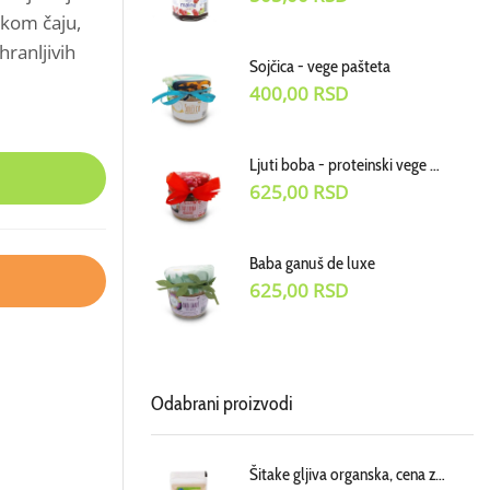
skom čaju,
hranljivih
Sojčica - vege pašteta
400,00
RSD
Ljuti boba - proteinski vege dodatak uz jela
625,00
RSD
Baba ganuš de luxe
625,00
RSD
Odabrani proizvodi
Šitake gljiva organska, cena za 100g