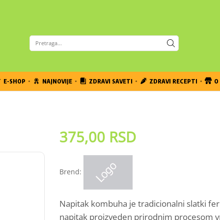
E-SHOP
NAJNOVIJE
ZDRAVI SAVETI
ZDRAVI RECEPTI
O 
375,00
RSD
Brend:
Napitak kombuha je tradicionalni slatki fe
napitak proizveden prirodnim procesom vr