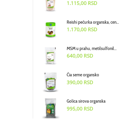
1.115,00
RSD
Reishi pečurka organska, cena za 100g
1.170,00
RSD
MSM u prahu, metilsulfonilmetan dodatak ishrani, cena za 100g
640,00
RSD
Čia seme organsko
390,00
RSD
Golica sirova organska
995,00
RSD