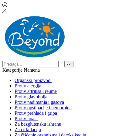
Search
input
Search
Kategorije
Namena
Organski proizvodi
Protiv alergija
Protiv artritisa i reume
Protiv glavobolja
Protiv nadimanja i gasova
Protiv opstipacije i hemoroida
Protiv prehlada i gripa
Protiv upala
Za bezglutensku ishranu
Za cirkulaciju
Za čišćenje organizma i detoksikaciju