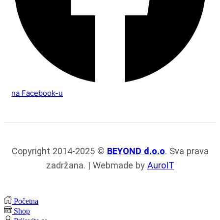
na Facebook-u
Copyright 2014-2025 ©
BEYOND d.o.o
. Sva prava
zadržana. | Webmade by
AuroIT
Početna
Shop