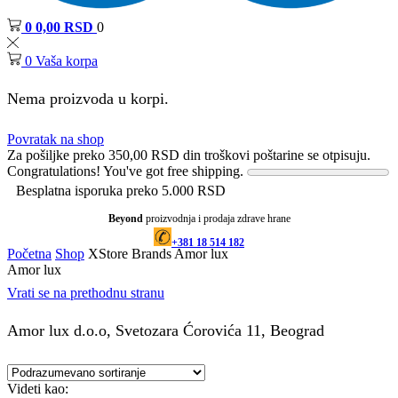
0
0,00
RSD
0
0
Vaša korpa
Nema proizvoda u korpi.
Povratak na shop
Za pošiljke preko
350,00
RSD
din troškovi poštarine se otpisuju.
Congratulations! You've got free shipping.
Besplatna isporuka preko 5.000 RSD
Beyond
proizvodnja i prodaja zdrave hrane
+381 18 514 182
Početna
Shop
XStore Brands
Amor lux
Amor lux
Vrati se na prethodnu stranu
Amor lux d.o.o, Svetozara Ćorovića 11, Beograd
Videti kao: