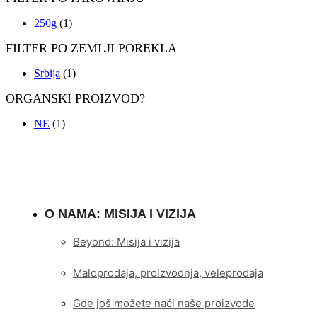
250g
(1)
FILTER PO ZEMLJI POREKLA
Srbija
(1)
ORGANSKI PROIZVOD?
NE
(1)
O NAMA: MISIJA I VIZIJA
Beyond: Misija i vizija
Maloprodaja, proizvodnja, veleprodaja
Gde još možete naći naše proizvode