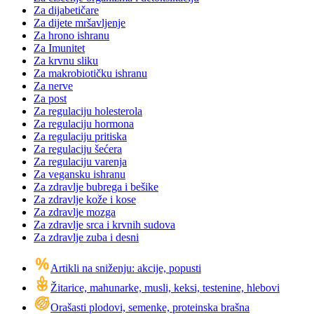
Za dijabetičare
Za dijete mršavljenje
Za hrono ishranu
Za Imunitet
Za krvnu sliku
Za makrobiotičku ishranu
Za nerve
Za post
Za regulaciju holesterola
Za regulaciju hormona
Za regulaciju pritiska
Za regulaciju šećera
Za regulaciju varenja
Za vegansku ishranu
Za zdravlje bubrega i bešike
Za zdravlje kože i kose
Za zdravlje mozga
Za zdravlje srca i krvnih sudova
Za zdravlje zuba i desni
Artikli na sniženju: akcije, popusti
Žitarice, mahunarke, musli, keksi, testenine, hlebovi
Orašasti plodovi, semenke, proteinska brašna