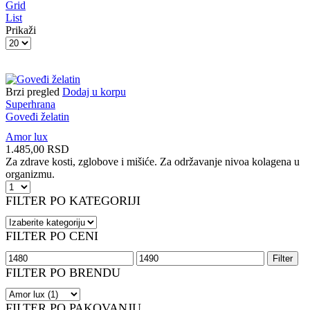
Grid
List
Prikaži
Products
per
page
Brzi pregled
Dodaj u korpu
Superhrana
Goveđi želatin
Amor lux
1.485,00
RSD
Za zdrave kosti, zglobove i mišiće. Za održavanje nivoa kolagena u
organizmu.
Goveđi
želatin
FILTER PO KATEGORIJI
količina
FILTER PO CENI
Minimalna
Maksimalna
Filter
cena
cena
FILTER PO BRENDU
FILTER PO PAKOVANJU