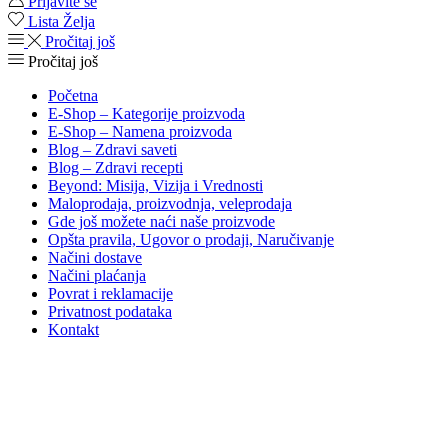
Prijavite se
Lista Želja
Pročitaj još
Pročitaj još
Početna
E-Shop – Kategorije proizvoda
E-Shop – Namena proizvoda
Blog – Zdravi saveti
Blog – Zdravi recepti
Beyond: Misija, Vizija i Vrednosti
Maloprodaja, proizvodnja, veleprodaja
Gde još možete naći naše proizvode
Opšta pravila, Ugovor o prodaji, Naručivanje
Načini dostave
Načini plaćanja
Povrat i reklamacije
Privatnost podataka
Kontakt