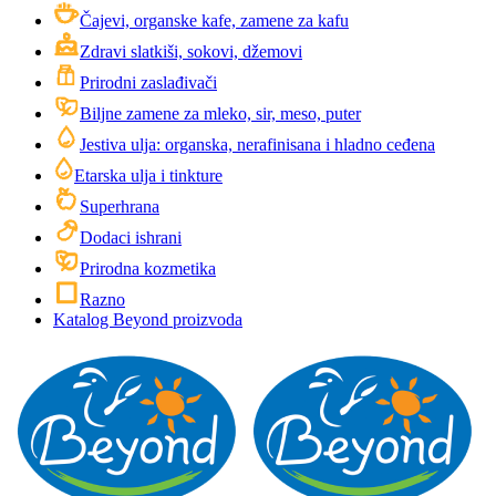
Čajevi, organske kafe, zamene za kafu
Zdravi slatkiši, sokovi, džemovi
Prirodni zaslađivači
Biljne zamene za mleko, sir, meso, puter
Jestiva ulja: organska, nerafinisana i hladno ceđena
Etarska ulja i tinkture
Superhrana
Dodaci ishrani
Prirodna kozmetika
Razno
Katalog Beyond proizvoda