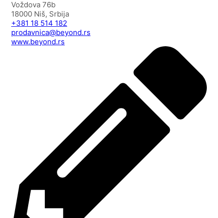
Voždova 76b
18000 Niš, Srbija
+381 18 514 182
prodavnica@beyond.rs
www.beyond.rs