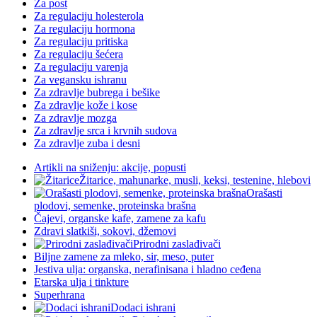
Za post
Za regulaciju holesterola
Za regulaciju hormona
Za regulaciju pritiska
Za regulaciju šećera
Za regulaciju varenja
Za vegansku ishranu
Za zdravlje bubrega i bešike
Za zdravlje kože i kose
Za zdravlje mozga
Za zdravlje srca i krvnih sudova
Za zdravlje zuba i desni
Artikli na sniženju: akcije, popusti
Žitarice, mahunarke, musli, keksi, testenine, hlebovi
Orašasti
plodovi, semenke, proteinska brašna
Čajevi, organske kafe, zamene za kafu
Zdravi slatkiši, sokovi, džemovi
Prirodni zaslađivači
Biljne zamene za mleko, sir, meso, puter
Jestiva ulja: organska, nerafinisana i hladno ceđena
Etarska ulja i tinkture
Superhrana
Dodaci ishrani