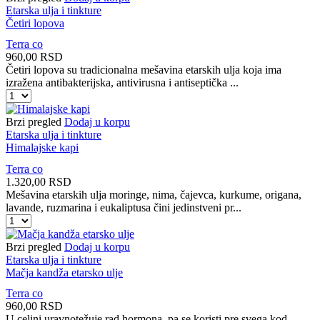
ulje
Etarska ulja i tinkture
količina
Četiri lopova
Terra co
960,00
RSD
Četiri lopova su tradicionalna mešavina etarskih ulja koja ima
izražena antibakterijska, antivirusna i antiseptička ...
Četiri
lopova
količina
Brzi pregled
Dodaj u korpu
Etarska ulja i tinkture
Himalajske kapi
Terra co
1.320,00
RSD
Mešavina etarskih ulja moringe, nima, čajevca, kurkume, origana,
lavande, ruzmarina i eukaliptusa čini jedinstveni pr...
Himalajske
kapi
količina
Brzi pregled
Dodaj u korpu
Etarska ulja i tinkture
Mačja kandža etarsko ulje
Terra co
960,00
RSD
U celini uravnotežuje rad hormona, pa se koristi pre svega kod