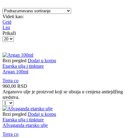
Videti kao:
Grid
List
Prikaži
Products
per
page
Brzi pregled
Dodaj u korpu
Etarska ulja i tinkture
Argan 100ml
Terra co
960,00
RSD
Arganovo ulje je proizvod koji se ubraja u cenjena antiejdžing
sredstva.
Argan
100ml
količina
Brzi pregled
Dodaj u korpu
Etarska ulja i tinkture
Ašvaganda etarsko ulje
Terra co