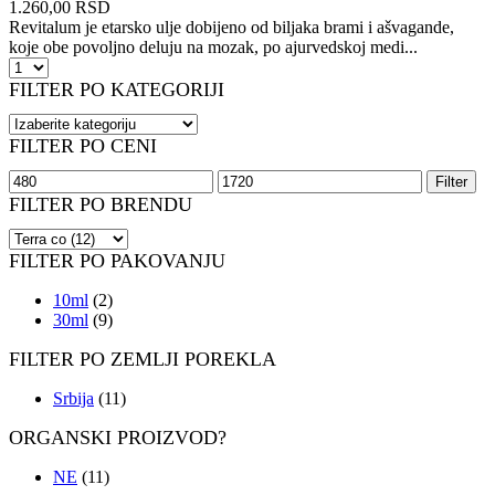
1.260,00
RSD
Revitalum je etarsko ulje dobijeno od biljaka brami i ašvagande,
koje obe povoljno deluju na mozak, po ajurvedskoj medi...
Revitalum
količina
FILTER PO KATEGORIJI
FILTER PO CENI
Minimalna
Maksimalna
Filter
cena
cena
FILTER PO BRENDU
FILTER PO PAKOVANJU
10ml
(2)
30ml
(9)
FILTER PO ZEMLJI POREKLA
Srbija
(11)
ORGANSKI PROIZVOD?
NE
(11)