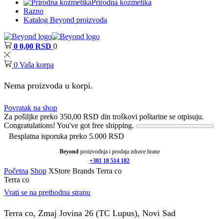
Prirodna kozmetika
Razno
Katalog Beyond proizvoda
0
0,00
RSD
0
0
Vaša korpa
Nema proizvoda u korpi.
Povratak na shop
Za pošiljke preko
350,00
RSD
din troškovi poštarine se otpisuju.
Congratulations! You've got free shipping.
Besplatna isporuka preko 5.000 RSD
Beyond
proizvodnja i prodaja zdrave hrane
+381 18 514 182
Početna
Shop
XStore Brands
Terra co
Terra co
Vrati se na prethodnu stranu
Terra co, Zmaj Jovina 26 (TC Lupus), Novi Sad