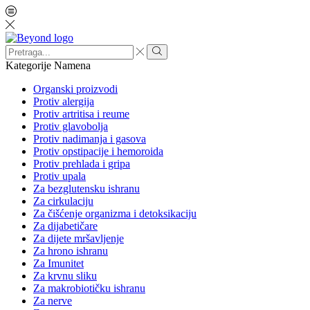
Search
input
Search
Kategorije
Namena
Organski proizvodi
Protiv alergija
Protiv artritisa i reume
Protiv glavobolja
Protiv nadimanja i gasova
Protiv opstipacije i hemoroida
Protiv prehlada i gripa
Protiv upala
Za bezglutensku ishranu
Za cirkulaciju
Za čišćenje organizma i detoksikaciju
Za dijabetičare
Za dijete mršavljenje
Za hrono ishranu
Za Imunitet
Za krvnu sliku
Za makrobiotičku ishranu
Za nerve