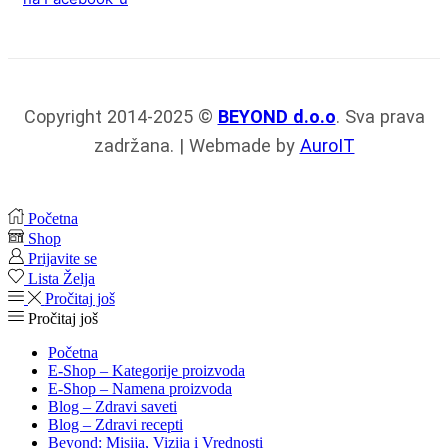
Copyright 2014-2025 ©
BEYOND d.o.o
. Sva prava
zadržana. | Webmade by
AuroIT
Početna
Shop
Prijavite se
Lista Želja
Pročitaj još
Pročitaj još
Početna
E-Shop – Kategorije proizvoda
E-Shop – Namena proizvoda
Blog – Zdravi saveti
Blog – Zdravi recepti
Beyond: Misija, Vizija i Vrednosti