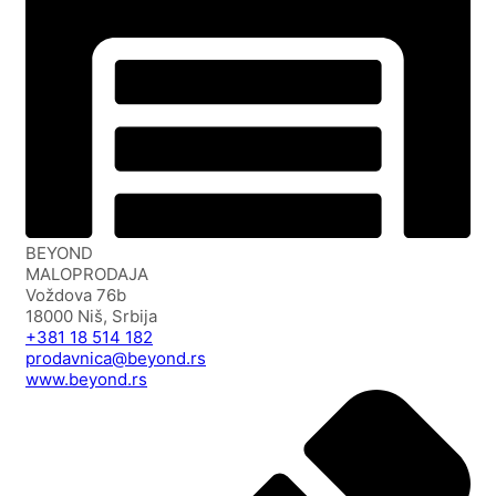
BEYOND
MALOPRODAJA
Voždova 76b
18000 Niš, Srbija
+381 18 514 182
prodavnica@beyond.rs
www.beyond.rs