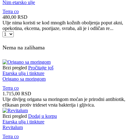
Nim etarsko ulje
Terra co
480,00
RSD
Ulje nima koristi se kod mnogih kožnih oboljenja poput akni,
opekotina, ekcema, psorijaze, svraba, ali je i odličan re...
Nim
etarsko
ulje
Nema na zalihama
količina
Brzi pregled
Pročitajte još
Etarska ulja i tinkture
Origano sa moringom
Terra co
1.715,00
RSD
Ulje divljeg origana sa moringom moćan je prirodni antibiotik,
efikasan protiv trideset vrsta bakterija i gljivica.
Brzi pregled
Dodaj u korpu
Etarska ulja i tinkture
Revitalum
Terra co