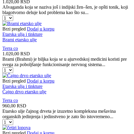
1.020,00
RSD
Ašvaganda koja se naziva još i indijski žen–šen, je opšti tonik, koji
blagotvorno deluje kod problema kao što su...
Ašvaganda
etarsko
ulje
Brzi pregled
Dodaj u korpu
količina
Etarska ulja i tinkture
Brami etarsko ulje
Terra co
1.020,00
RSD
Brami (Brahmi) je biljka koja se u ajurvedskoj medicini koristi pre
svega za poboljšanje funkcionisanje nervnog sistema...
Brami
etarsko
ulje
Brzi pregled
Dodaj u korpu
količina
Etarska ulja i tinkture
Čajno drvo etarsko ulje
Terra co
960,00
RSD
Etarsko ulje čajnog drveta je izuzetno kompleksna mešavina
organskih jedinjenja i jedinstveno je zato što istovremeno...
Čajno
drvo
etarsko
Brzi pregled
Dodaj u korpu