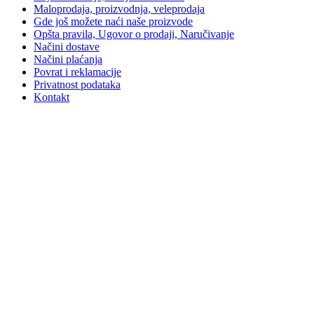
Maloprodaja, proizvodnja, veleprodaja
Gde još možete naći naše proizvode
Opšta pravila, Ugovor o prodaji, Naručivanje
Načini dostave
Načini plaćanja
Povrat i reklamacije
Privatnost podataka
Kontakt