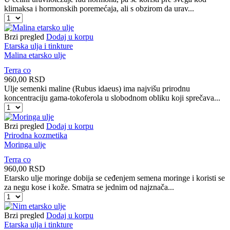
klimaksa i hormonskih poremećaja, ali s obzirom da urav...
Mačja
kandža
etarsko
Brzi pregled
Dodaj u korpu
ulje
Etarska ulja i tinkture
količina
Malina etarsko ulje
Terra co
960,00
RSD
Ulje semenki maline (Rubus idaeus) ima najvišu prirodnu
koncentraciju gama-tokoferola u slobodnom obliku koji sprečava...
Malina
etarsko
ulje
Brzi pregled
Dodaj u korpu
količina
Prirodna kozmetika
Moringa ulje
Terra co
960,00
RSD
Etarsko ulje moringe dobija se ceđenjem semena moringe i koristi se
za negu kose i kože. Smatra se jednim od najznača...
Moringa
ulje
količina
Brzi pregled
Dodaj u korpu
Etarska ulja i tinkture