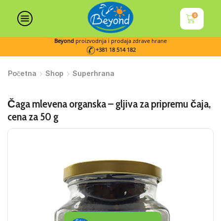
0
Beyond
proizvodnja i prodaja zdrave hrane
+381 18 514 182
Početna
Shop
Superhrana
Čaga mlevena organska – gljiva za pripremu čaja,
cena za 50 g