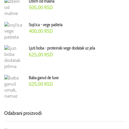
Džem od malina
505,00
RSD
Sojčica - vege pašteta
400,00
RSD
Ljuti boba - proteinski vege dodatak uz jela
625,00
RSD
Baba ganuš de luxe
625,00
RSD
Odabrani proizvodi