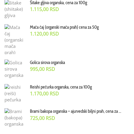
Šitake gljiva organska, cena za 100g
1.115,00
RSD
Mača čaj (organski mača prah) cena za 50g
1.120,00
RSD
Golica sirova organska
995,00
RSD
Reishi pečurka organska, cena za 100g
1.170,00
RSD
Brami bakopa organska – ajurvedski biljni prah, cena za 70 g
725,00
RSD