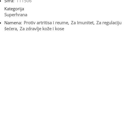
Šifra:
111506
Kategorija
Superhrana
Namena:
Protiv artritisa i reume
,
Za Imunitet
,
Za regulaciju
šećera
,
Za zdravlje kože i kose