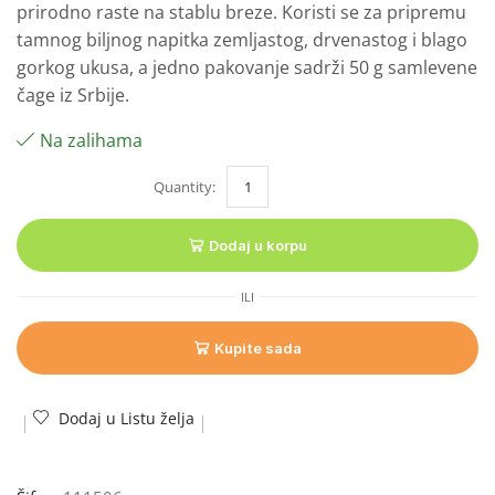
prirodno raste na stablu breze. Koristi se za pripremu
tamnog biljnog napitka zemljastog, drvenastog i blago
gorkog ukusa, a jedno pakovanje sadrži 50 g samlevene
čage iz Srbije.
Na zalihama
Dodaj u korpu
ILI
Kupite sada
Dodaj u Listu želja