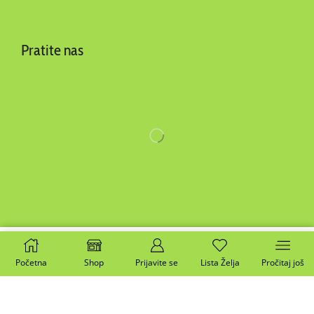
Pratite nas
Dodaj u korpu
Kupite sada
Početna
Shop
Prijavite se
Lista Želja
Pročitaj još
Copyright 2014-2025 ©
BEYOND d.o.o
. Sva prava
zadržana. | Webmade by
AuroIT