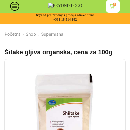
0
Beyond
proizvodnja i prodaja zdrave hrane
+381 18 514 182
Početna
Shop
Superhrana
Šitake gljiva organska, cena za 100g