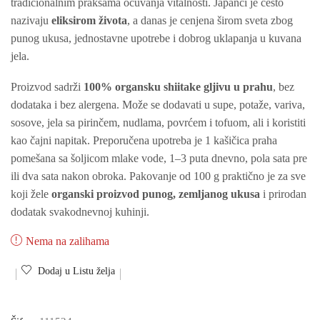
tradicionalnim praksama očuvanja vitalnosti. Japanci je često
nazivaju
eliksirom života
, a danas je cenjena širom sveta zbog
punog ukusa, jednostavne upotrebe i dobrog uklapanja u kuvana
jela.
Proizvod sadrži
100% organsku shiitake gljivu u prahu
, bez
dodataka i bez alergena. Može se dodavati u supe, potaže, variva,
sosove, jela sa pirinčem, nudlama, povrćem i tofuom, ali i koristiti
kao čajni napitak. Preporučena upotreba je 1 kašičica praha
pomešana sa šoljicom mlake vode, 1–3 puta dnevno, pola sata pre
ili dva sata nakon obroka. Pakovanje od 100 g praktično je za sve
koji žele
organski proizvod punog, zemljanog ukusa
i prirodan
dodatak svakodnevnoj kuhinji.
Nema na zalihama
Dodaj u Listu želja