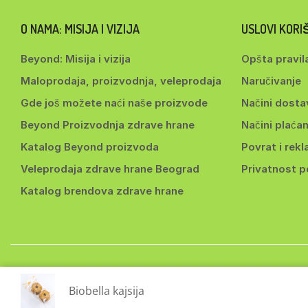
O NAMA: MISIJA I VIZIJA
USLOVI KOR
Beyond: Misija i vizija
Opšta pravil
Maloprodaja, proizvodnja, veleprodaja
Naručivanje
Gde još možete naći naše proizvode
Načini dosta
Beyond Proizvodnja zdrave hrane
Načini plaćan
Katalog Beyond proizvoda
Povrat i rekl
Veleprodaja zdrave hrane Beograd
Privatnost 
Katalog brendova zdrave hrane
Copyri
Biobella kajsija