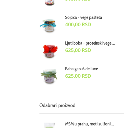
Sojčica - vege pašteta
400,00
RSD
Ljuti boba - proteinski vege dodatak uz jela
625,00
RSD
Baba ganuš de luxe
625,00
RSD
Odabrani proizvodi
MSM u prahu, metilsulfonilmetan dodatak ishrani, cena za 100g