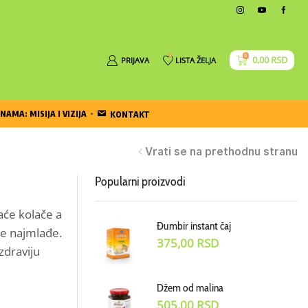
0
0
0,00
RSD
PRIJAVA
LISTA ŽELJA
NAMA: MISIJA I VIZIJA
KONTAKT
Vrati se na prethodnu stranu
Popularni proizvodi
aće kolače a
Đumbir instant čaj
še najmlađe.
375,00
RSD
zdraviju
Džem od malina
505,00
RSD