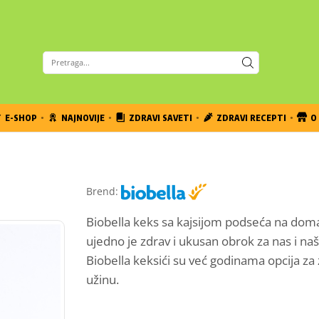
E-SHOP
NAJNOVIJE
ZDRAVI SAVETI
ZDRAVI RECEPTI
O 
Brend:
Biobella keks sa kajsijom podseća na dom
ujedno je zdrav i ukusan obrok za nas i na
Biobella keksići su već godinama opcija za 
užinu.