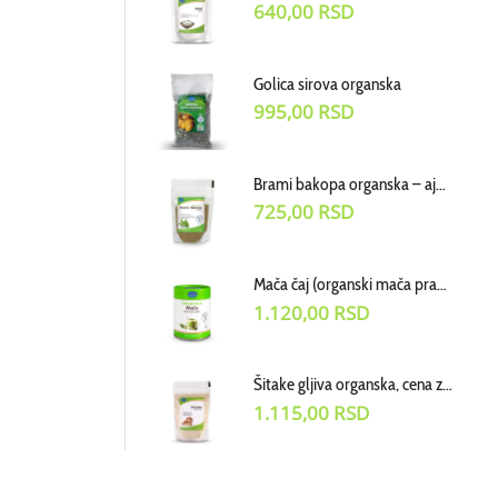
640,00
RSD
Golica sirova organska
995,00
RSD
Brami bakopa organska – ajurvedski biljni prah, cena za 70 g
725,00
RSD
Mača čaj (organski mača prah) cena za 50g
1.120,00
RSD
Šitake gljiva organska, cena za 100g
1.115,00
RSD