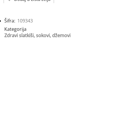
Šifra:
109343
Kategorija
Zdravi slatkiši, sokovi, džemovi