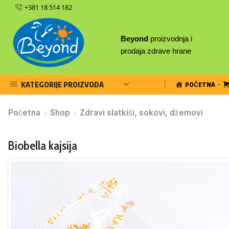
+381 18 514 182
Beyond
proizvodnja i
prodaja zdrave hrane
KATEGORIJE PROIZVODA
POČETNA
Početna
Shop
Zdravi slatkiši, sokovi, džemovi
Biobella kajsija