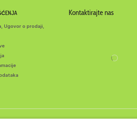
Kontaktirajte nas
IŠĆENJA
a, Ugovor o prodaji,
ve
ja
amacije
podataka
ght 2014-2025 ©
BEYOND d.o.o
. Sva prava zadržana. | Webmade b