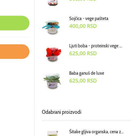
Sojčica - vege pašteta
400,00
RSD
Ljuti boba - proteinski vege dodatak uz jela
625,00
RSD
Baba ganuš de luxe
625,00
RSD
Odabrani proizvodi
Šitake gljiva organska, cena za 100g