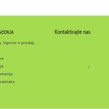
Kontaktirajte nas
IŠĆENJA
a, Ugovor o prodaji,
ve
ja
amacije
podataka