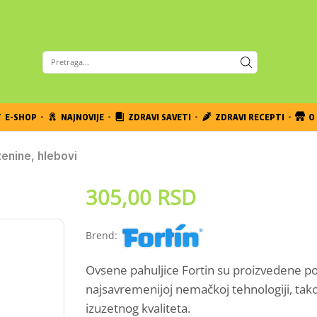
E-SHOP
NAJNOVIJE
ZDRAVI SAVETI
ZDRAVI RECEPTI
O 
tenine, hlebovi
305,00
RSD
Brend:
Ovsene pahuljice Fortin su proizvedene p
najsavremenijoj nemačkoj tehnologiji, tak
izuzetnog kvaliteta.