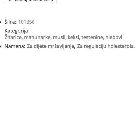
Šifra:
101356
Kategorija
Žitarice, mahunarke, musli, keksi, testenine, hlebovi
Namena:
Za dijete mršavljenje
,
Za regulaciju holesterola
,