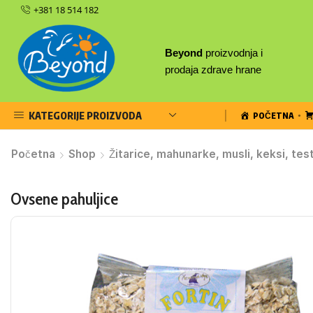
+381 18 514 182
Beyond
proizvodnja i
prodaja zdrave hrane
KATEGORIJE PROIZVODA
POČETNA
Početna
Shop
Žitarice, mahunarke, musli, keksi, tes
Ovsene pahuljice