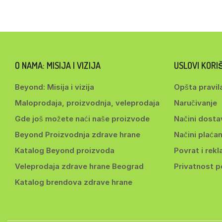
O NAMA: MISIJA I VIZIJA
USLOVI KOR
Beyond: Misija i vizija
Opšta pravil
Maloprodaja, proizvodnja, veleprodaja
Naručivanje
Gde još možete naći naše proizvode
Načini dosta
Beyond Proizvodnja zdrave hrane
Načini plaćan
Katalog Beyond proizvoda
Povrat i rekl
Veleprodaja zdrave hrane Beograd
Privatnost 
Katalog brendova zdrave hrane