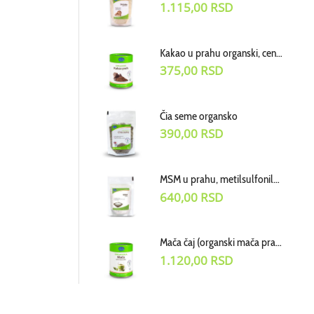
1.115,00
RSD
Kakao u prahu organski, cena za 100
375,00
RSD
Čia seme organsko
390,00
RSD
MSM u prahu, metilsulfonilmetan dodatak ishrani, cena za 100g
640,00
RSD
Mača čaj (organski mača prah) cena za 50g
1.120,00
RSD