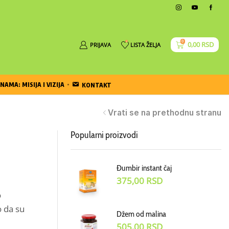
0
0
0,00
RSD
PRIJAVA
LISTA ŽELJA
NAMA: MISIJA I VIZIJA
KONTAKT
Vrati se na prethodnu stranu
Popularni proizvodi
Đumbir instant čaj
375,00
RSD
o
o da su
Džem od malina
505,00
RSD