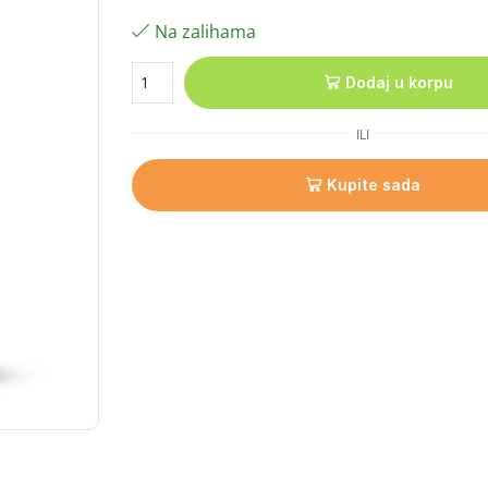
Na zalihama
Dodaj u korpu
ILI
Kupite sada