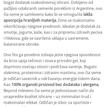
bogat dodatak svakodnevnoj ishrani. Dobijeno od
pažljivo odabranih semenki poreklom iz Argentine, ovo
čia seme je samleveno kako bi se omogućila
lakša
apsorpcija hranljivih materija
, čime se maksimalno
iskorišćavaju njegove prednosti. Idealan je dodatak za
smutije, jogurte, kaše, kao i za pripremu zdravih peciva
i hlebova, gde se savršeno uklapa u savremene,
balansirane obroke.
Ono što ga posebno izdvaja jeste njegova sposobnost
da brzo upija tečnost i stvara prirodni gel, koji
doprinosi osećaju sitosti i podržava varenje. Bogato
vlaknima, proteinima i zdravim mastima, ovo čia seme
je odličan saveznik u održavanju energije tokom dana.
Kao
100% organski proizvod bez dodataka i alergena
,
Beyond mleveno čia seme je jednostavan način da
unapredite kvalitet ishrane – uz minimalan trud i
maksimalan efekat. Odličan je izbor za sportiste i