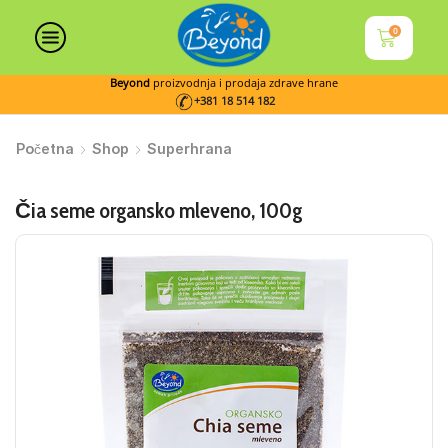
0
Beyond
proizvodnja i prodaja zdrave hrane
+381 18 514 182
Početna
Shop
Superhrana
Čia seme organsko mleveno, 100g