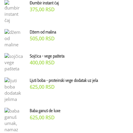
Đumbir instant čaj
375,00
RSD
Džem od malina
505,00
RSD
Sojčica - vege pašteta
400,00
RSD
Ljuti boba - proteinski vege dodatak uz jela
625,00
RSD
Baba ganuš de luxe
625,00
RSD