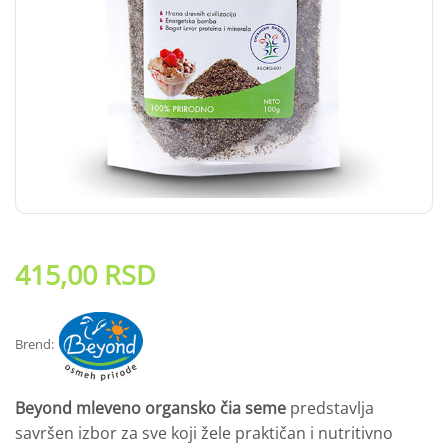
415,00
RSD
Brend:
Beyond mleveno organsko čia seme
predstavlja
savršen izbor za sve koji žele praktičan i nutritivno