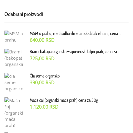
Odabrani proizvodi
MSM u prahu, metilsulfonilmetan dodatak ishrani, cena za 100g
640,00
RSD
Brami bakopa organska – ajurvedski biljni prah, cena za 70 g
725,00
RSD
Čia seme organsko
390,00
RSD
Mača čaj (organski mača prah) cena za 50g
1.120,00
RSD