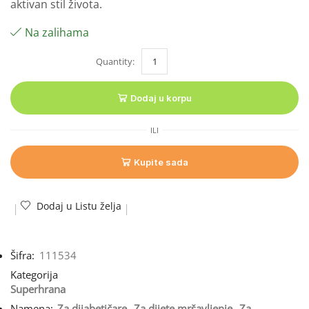
aktivan stil života.
Na zalihama
Dodaj u korpu
ILI
Kupite sada
Dodaj u Listu želja
Šifra:
111534
Kategorija
Superhrana
Namena:
Za dijabetičare
,
Za dijete mršavljenje
,
Za