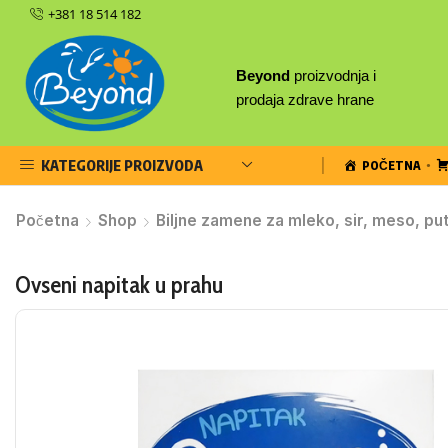
+381 18 514 182
Beyond
proizvodnja i
prodaja zdrave hrane
KATEGORIJE PROIZVODA
POČETNA
Početna
Shop
Biljne zamene za mleko, sir, meso, pu
Ovseni napitak u prahu