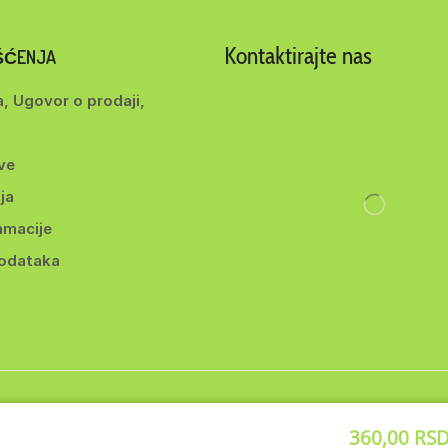
Kontaktirajte nas
IŠĆENJA
a, Ugovor o prodaji,
ve
ja
amacije
podataka
ght 2014-2025 ©
BEYOND d.o.o
. Sva prava zadržana. | Webmade b
360,00
RS