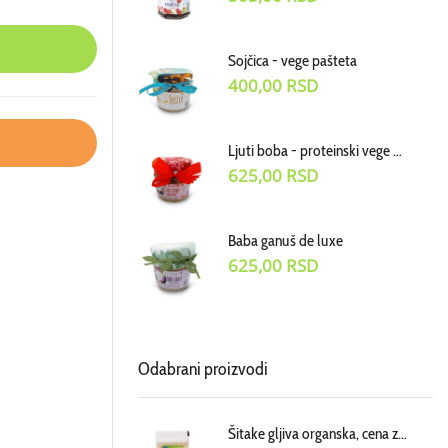
Sojčica - vege pašteta
400,00
RSD
Ljuti boba - proteinski vege dodatak uz jela
625,00
RSD
Baba ganuš de luxe
625,00
RSD
Odabrani proizvodi
Šitake gljiva organska, cena za 100g