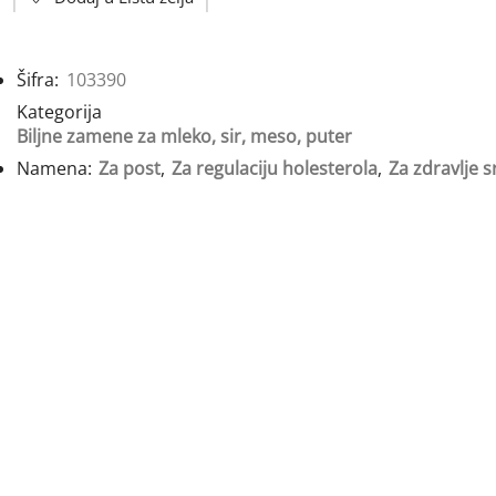
Šifra:
103390
Kategorija
Biljne zamene za mleko, sir, meso, puter
Namena:
Za post
,
Za regulaciju holesterola
,
Za zdravlje s