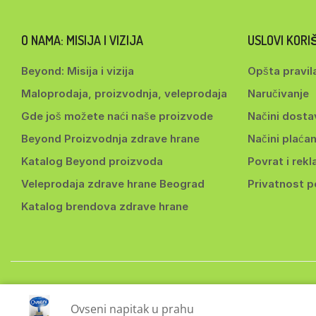
O NAMA: MISIJA I VIZIJA
USLOVI KOR
Beyond: Misija i vizija
Opšta pravil
Maloprodaja, proizvodnja, veleprodaja
Naručivanje
Gde još možete naći naše proizvode
Načini dosta
Beyond Proizvodnja zdrave hrane
Načini plaćan
Katalog Beyond proizvoda
Povrat i rekl
Veleprodaja zdrave hrane Beograd
Privatnost 
Katalog brendova zdrave hrane
Copyri
Ovseni napitak u prahu