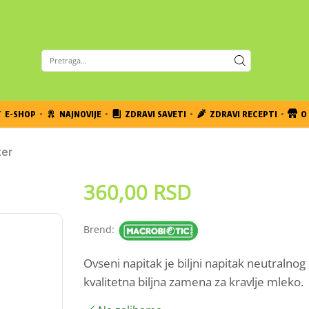
E-SHOP
NAJNOVIJE
ZDRAVI SAVETI
ZDRAVI RECEPTI
O 
ter
360,00
RSD
Brend:
Ovseni napitak je biljni napitak neutralnog
kvalitetna biljna zamena za kravlje mleko.