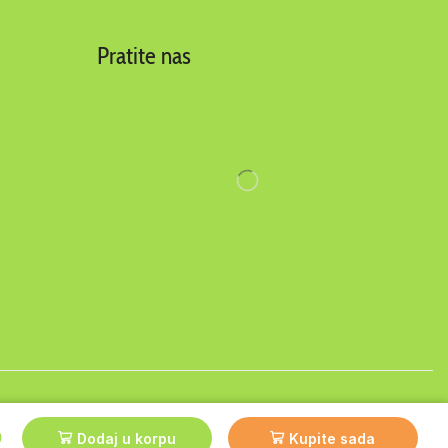
Pratite nas
y
AuroIT
D
Dodaj u korpu
Kupite sada