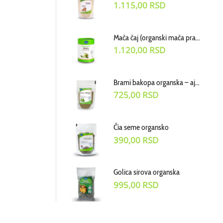
1.115,00
RSD
Mača čaj (organski mača prah) cena za 50g
1.120,00
RSD
Brami bakopa organska – ajurvedski biljni prah, cena za 70 g
725,00
RSD
Čia seme organsko
390,00
RSD
Golica sirova organska
995,00
RSD