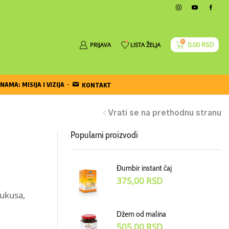
0
0
0,00
RSD
PRIJAVA
LISTA ŽELJA
NAMA: MISIJA I VIZIJA
KONTAKT
Vrati se na prethodnu stranu
Popularni proizvodi
Đumbir instant čaj
375,00
RSD
 ukusa,
Džem od malina
505,00
RSD