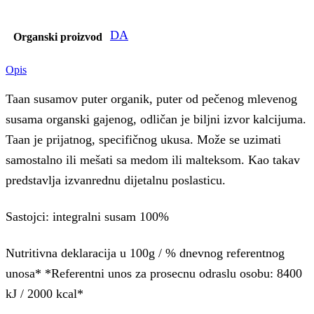
DA
Organski proizvod
Opis
Taan susamov puter organik, puter od pečenog mlevenog
susama organski gajenog, odličan je biljni izvor kalcijuma.
Taan je prijatnog, specifičnog ukusa. Može se uzimati
samostalno ili mešati sa medom ili malteksom. Kao takav
predstavlja izvanrednu dijetalnu poslasticu.
Sastojci: integralni susam 100%
Nutritivna deklaracija u 100g / % dnevnog referentnog
unosa* *Referentni unos za prosecnu odraslu osobu: 8400
kJ / 2000 kcal*