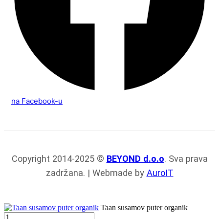
na Facebook-u
Copyright 2014-2025 ©
BEYOND d.o.o
. Sva prava
zadržana. | Webmade by
AuroIT
Taan susamov puter organik
Taan