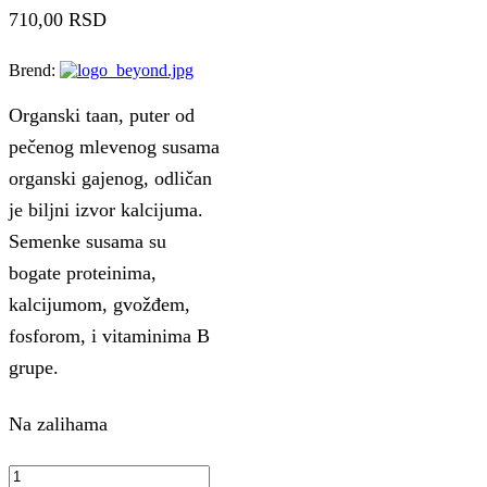
710,00
RSD
Brend:
Organski taan, puter od
pečenog mlevenog susama
organski gajenog, odličan
je biljni izvor kalcijuma.
Semenke susama su
bogate proteinima,
kalcijumom, gvožđem,
fosforom, i vitaminima B
grupe.
Na zalihama
Taan