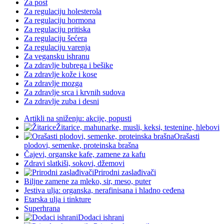
Za post
Za regulaciju holesterola
Za regulaciju hormona
Za regulaciju pritiska
Za regulaciju šećera
Za regulaciju varenja
Za vegansku ishranu
Za zdravlje bubrega i bešike
Za zdravlje kože i kose
Za zdravlje mozga
Za zdravlje srca i krvnih sudova
Za zdravlje zuba i desni
Artikli na sniženju: akcije, popusti
Žitarice, mahunarke, musli, keksi, testenine, hlebovi
Orašasti
plodovi, semenke, proteinska brašna
Čajevi, organske kafe, zamene za kafu
Zdravi slatkiši, sokovi, džemovi
Prirodni zaslađivači
Biljne zamene za mleko, sir, meso, puter
Jestiva ulja: organska, nerafinisana i hladno ceđena
Etarska ulja i tinkture
Superhrana
Dodaci ishrani