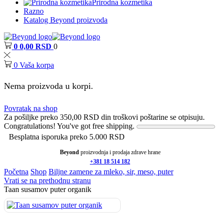
Prirodna kozmetika
Razno
Katalog Beyond proizvoda
0
0,00
RSD
0
0
Vaša korpa
Nema proizvoda u korpi.
Povratak na shop
Za pošiljke preko
350,00
RSD
din troškovi poštarine se otpisuju.
Congratulations! You've got free shipping.
Besplatna isporuka preko 5.000 RSD
Beyond
proizvodnja i prodaja zdrave hrane
+381 18 514 182
Početna
Shop
Biljne zamene za mleko, sir, meso, puter
Vrati se na prethodnu stranu
Taan susamov puter organik