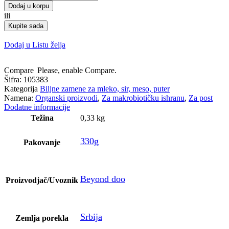
susamov
Dodaj u korpu
puter
ili
organik
Kupite sada
količina
Dodaj u Listu želja
Compare
Please, enable Compare.
Šifra:
105383
Kategorija
Biljne zamene za mleko, sir, meso, puter
Namena:
Organski proizvodi
,
Za makrobiotičku ishranu
,
Za post
Dodatne informacije
Težina
0,33 kg
330g
Pakovanje
Beyond doo
Proizvodjač/Uvoznik
Srbija
Zemlja porekla