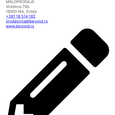
MALOPRODAJA
Voždova 76b
18000 Niš, Srbija
+381 18 514 182
prodavnica@beyond.rs
www.beyond.rs