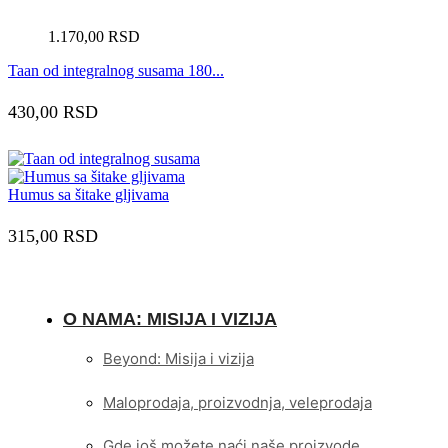
1.170,00
RSD
Taan od integralnog susama 180...
430,00
RSD
Humus sa šitake gljivama
315,00
RSD
O NAMA: MISIJA I VIZIJA
Beyond: Misija i vizija
Maloprodaja, proizvodnja, veleprodaja
Gde još možete naći naše proizvode