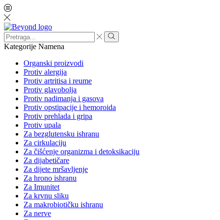
Search
input
Search
Kategorije
Namena
Organski proizvodi
Protiv alergija
Protiv artritisa i reume
Protiv glavobolja
Protiv nadimanja i gasova
Protiv opstipacije i hemoroida
Protiv prehlada i gripa
Protiv upala
Za bezglutensku ishranu
Za cirkulaciju
Za čišćenje organizma i detoksikaciju
Za dijabetičare
Za dijete mršavljenje
Za hrono ishranu
Za Imunitet
Za krvnu sliku
Za makrobiotičku ishranu
Za nerve