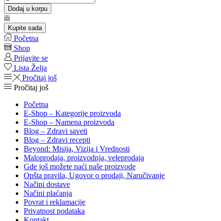
susamov
Dodaj u korpu
puter
ili
organik
Kupite sada
količina
Početna
Shop
Prijavite se
Lista Želja
Pročitaj još
Pročitaj još
Početna
E-Shop – Kategorije proizvoda
E-Shop – Namena proizvoda
Blog – Zdravi saveti
Blog – Zdravi recepti
Beyond: Misija, Vizija i Vrednosti
Maloprodaja, proizvodnja, veleprodaja
Gde još možete naći naše proizvode
Opšta pravila, Ugovor o prodaji, Naručivanje
Načini dostave
Načini plaćanja
Povrat i reklamacije
Privatnost podataka
Kontakt