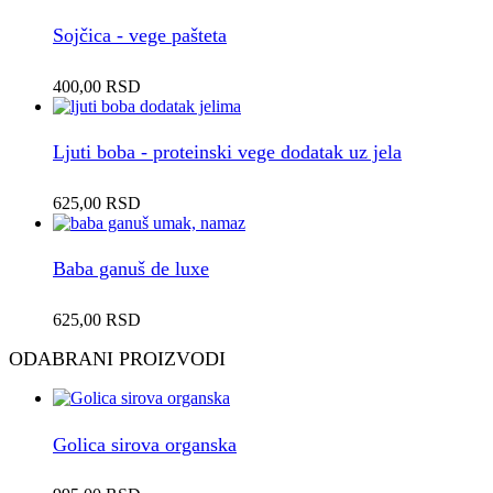
Sojčica - vege pašteta
400,00
RSD
Ljuti boba - proteinski vege dodatak uz jela
625,00
RSD
Baba ganuš de luxe
625,00
RSD
ODABRANI PROIZVODI
Golica sirova organska