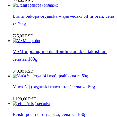
995,00
RSD
Brami bakopa organska – ajurvedski biljni prah, cena
za 70 g
725,00
RSD
MSM u prahu, metilsulfonilmetan dodatak ishrani,
cena za 100g
640,00
RSD
Mača čaj (organski mača prah) cena za 50g
1.120,00
RSD
Reishi pečurka organska, cena za 100g