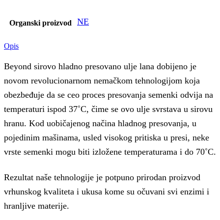
NE
Organski proizvod
Opis
Beyond sirovo hladno presovano ulje lana dobijeno je
novom revolucionarnom nemačkom tehnologijom koja
obezbeđuje da se ceo proces presovanja semenki odvija na
temperaturi ispod 37˚C, čime se ovo ulje svrstava u sirovu
hranu. Kod uobičajenog načina hladnog presovanja, u
pojedinim mašinama, usled visokog pritiska u presi, neke
vrste semenki mogu biti izložene temperaturama i do 70˚C.
Rezultat naše tehnologije je potpuno prirodan proizvod
vrhunskog kvaliteta i ukusa kome su očuvani svi enzimi i
hranljive materije.