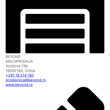
BEYOND
MALOPRODAJA
Voždova 76b
18000 Niš, Srbija
+381 18 514 182
prodavnica@beyond.rs
www.beyond.rs