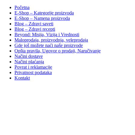
Početna
E-Shop – Kategorije proizvoda
E-Shop – Namena proizvoda
Blog – Zdravi saveti
Blog – Zdravi recepti
Beyond: Misija, Vizija i Vrednosti
Maloprodaja, proizvodnja, veleprodaja
Gde još možete naći naše proizvode
Opšta pravila, Ugovor o prodaji, Naručivanje
Načini dostave
Načini plaćanja
Povrat i reklamacije
Privatnost podataka
Kontakt