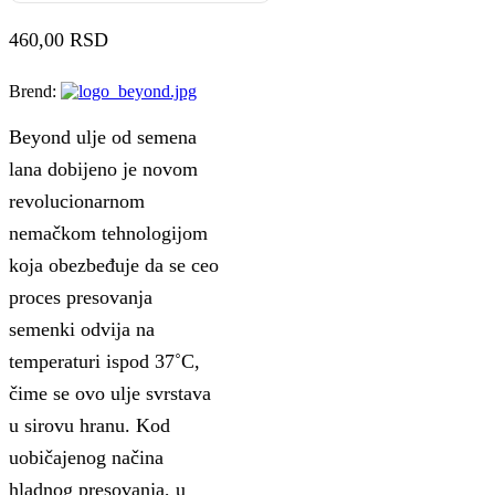
460,00
RSD
Brend:
Beyond ulje od semena
lana dobijeno je novom
revolucionarnom
nemačkom tehnologijom
koja obezbeđuje da se ceo
proces presovanja
semenki odvija na
temperaturi ispod 37˚C,
čime se ovo ulje svrstava
u sirovu hranu. Kod
uobičajenog načina
hladnog presovanja, u