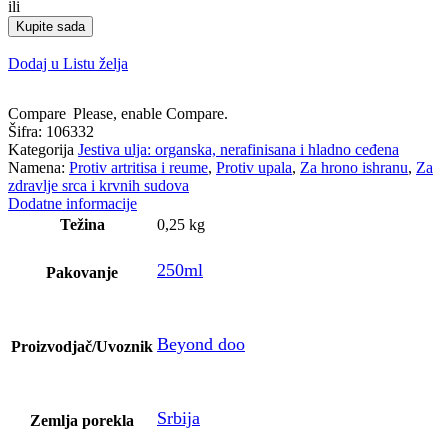
ili
ulje
Kupite sada
lana
količina
Dodaj u Listu želja
Compare
Please, enable Compare.
Šifra:
106332
Kategorija
Jestiva ulja: organska, nerafinisana i hladno ceđena
Namena:
Protiv artritisa i reume
,
Protiv upala
,
Za hrono ishranu
,
Za
zdravlje srca i krvnih sudova
Dodatne informacije
Težina
0,25 kg
250ml
Pakovanje
Beyond doo
Proizvodjač/Uvoznik
Srbija
Zemlja porekla