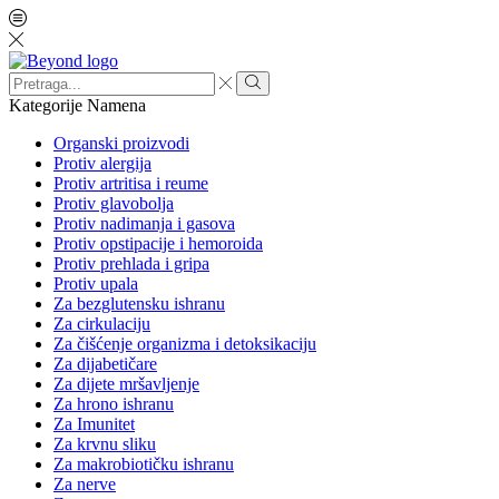
Search
input
Search
Kategorije
Namena
Organski proizvodi
Protiv alergija
Protiv artritisa i reume
Protiv glavobolja
Protiv nadimanja i gasova
Protiv opstipacije i hemoroida
Protiv prehlada i gripa
Protiv upala
Za bezglutensku ishranu
Za cirkulaciju
Za čišćenje organizma i detoksikaciju
Za dijabetičare
Za dijete mršavljenje
Za hrono ishranu
Za Imunitet
Za krvnu sliku
Za makrobiotičku ishranu
Za nerve