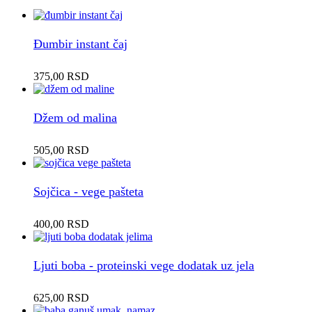
Đumbir instant čaj
375,00
RSD
Džem od malina
505,00
RSD
Sojčica - vege pašteta
400,00
RSD
Ljuti boba - proteinski vege dodatak uz jela
625,00
RSD