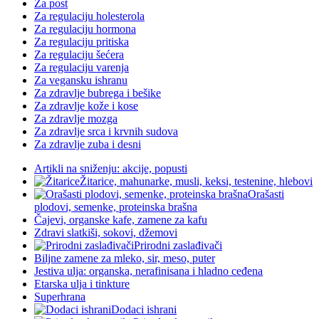
Za post
Za regulaciju holesterola
Za regulaciju hormona
Za regulaciju pritiska
Za regulaciju šećera
Za regulaciju varenja
Za vegansku ishranu
Za zdravlje bubrega i bešike
Za zdravlje kože i kose
Za zdravlje mozga
Za zdravlje srca i krvnih sudova
Za zdravlje zuba i desni
Artikli na sniženju: akcije, popusti
Žitarice, mahunarke, musli, keksi, testenine, hlebovi
Orašasti
plodovi, semenke, proteinska brašna
Čajevi, organske kafe, zamene za kafu
Zdravi slatkiši, sokovi, džemovi
Prirodni zaslađivači
Biljne zamene za mleko, sir, meso, puter
Jestiva ulja: organska, nerafinisana i hladno ceđena
Etarska ulja i tinkture
Superhrana
Dodaci ishrani