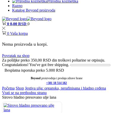
Prirodna kozmetika
Razno
Katalog Beyond proizvoda
0
0,00
RSD
0
0
Vaša korpa
Nema proizvoda u korpi.
Povratak na shop
Za pošiljke preko
350,00
RSD
din troškovi poštarine se otpisuju.
Congratulations! You've got free shipping.
Besplatna isporuka preko 5.000 RSD
Beyond
proizvodnja i prodaja zdrave hrane
+381 18 514 182
Početna
Shop
Jestiva ulja: organska, nerafinisana i hladno ceđena
Vrati se na prethodnu stranu
Sirovo hladno presovano ulje lana