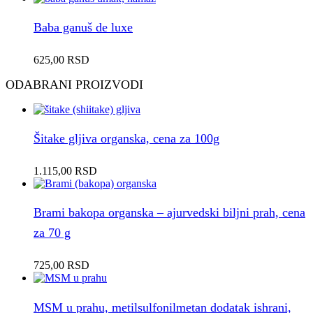
Baba ganuš de luxe
625,00
RSD
ODABRANI PROIZVODI
Šitake gljiva organska, cena za 100g
1.115,00
RSD
Brami bakopa organska – ajurvedski biljni prah, cena
za 70 g
725,00
RSD
MSM u prahu, metilsulfonilmetan dodatak ishrani,