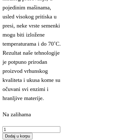
pojedinim mašinama,
usled visokog pritiska u
presi, neke vrste semenki
mogu biti izložene
temperaturama i do 70˚C.
Rezultat naše tehnologije
je potpuno prirodan
proizvod vrhunskog
kvaliteta i ukusa kome su
očuvani svi enzimi i
hranljive materije.
Na zalihama
Sirovo
hladno
Dodaj u korpu
presovano