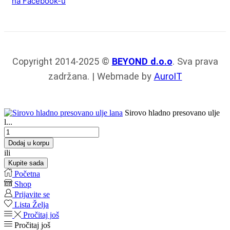
na Facebook-u
Copyright 2014-2025 ©
BEYOND d.o.o
. Sva prava
zadržana. | Webmade by
AuroIT
Sirovo hladno presovano ulje
l...
Sirovo
hladno
Dodaj u korpu
presovano
ili
ulje
Kupite sada
lana
Početna
količina
Shop
Prijavite se
Lista Želja
Pročitaj još
Pročitaj još