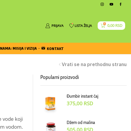
0
0
0,00
RSD
PRIJAVA
LISTA ŽELJA
NAMA: MISIJA I VIZIJA
KONTAKT
Vrati se na prethodnu stranu
Popularni proizvodi
Đumbir instant čaj
375,00
RSD
je vode koji
Džem od malina
vom vodom.
505,00
RSD