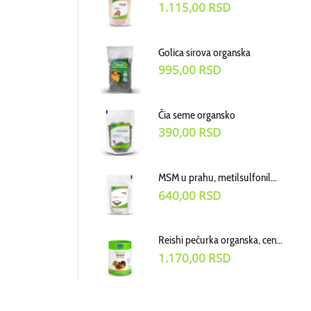
1.115,00
RSD
Golica sirova organska
995,00
RSD
Čia seme organsko
390,00
RSD
MSM u prahu, metilsulfonilmetan dodatak ishrani, cena za 100g
640,00
RSD
Reishi pečurka organska, cena za 100g
1.170,00
RSD