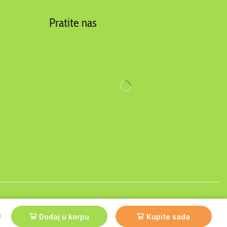
Pratite nas
y
AuroIT
D
Dodaj u korpu
Kupite sada