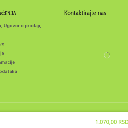
Kontaktirajte nas
IŠĆENJA
a, Ugovor o prodaji,
ve
ja
amacije
podataka
ght 2014-2025 ©
BEYOND d.o.o
. Sva prava zadržana. | Webmade b
1.070,00
RS