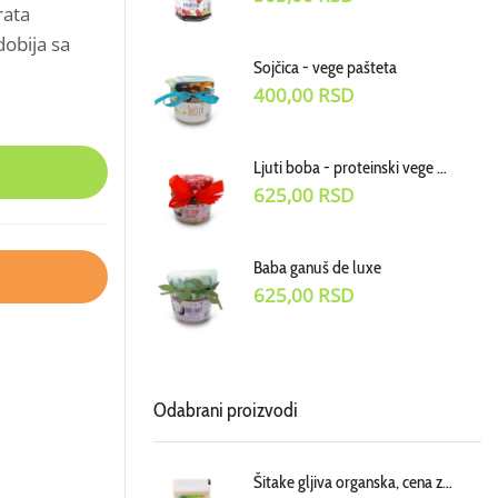
rata
dobija sa
Sojčica - vege pašteta
400,00
RSD
Ljuti boba - proteinski vege dodatak uz jela
625,00
RSD
Baba ganuš de luxe
625,00
RSD
Odabrani proizvodi
Šitake gljiva organska, cena za 100g