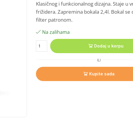
Klasičnog i funkcionalnog dizajna. Staje u v
frižidera. Zapremina bokala 2,4l. Bokal se 
filter patronom.
Na zalihama
Dodaj u korpu
ILI
Kupite sada