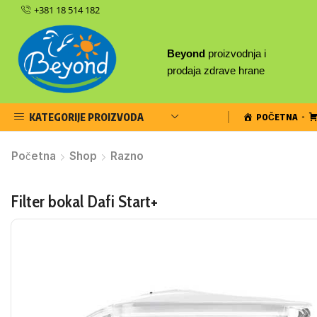
+381 18 514 182
Beyond
proizvodnja i
prodaja zdrave hrane
KATEGORIJE PROIZVODA
POČETNA
Početna
Shop
Razno
Filter bokal Dafi Start+