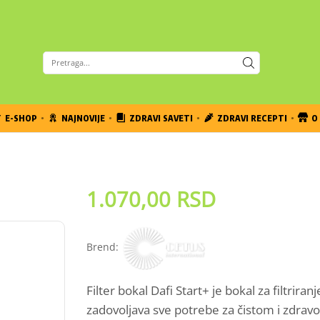
E-SHOP
NAJNOVIJE
ZDRAVI SAVETI
ZDRAVI RECEPTI
O 
1.070,00
RSD
Brend:
Filter bokal Dafi Start+ je bokal za filtriran
zadovoljava sve potrebe za čistom i zdra