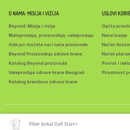
O NAMA: MISIJA I VIZIJA
USLOVI KOR
Beyond: Misija i vizija
Opšta pravil
Maloprodaja, proizvodnja, veleprodaja
Naručivanje
Gde još možete naći naše proizvode
Načini dosta
Beyond Proizvodnja zdrave hrane
Načini plaćan
Katalog Beyond proizvoda
Povrat i rekl
Veleprodaja zdrave hrane Beograd
Privatnost 
Katalog brendova zdrave hrane
Copyri
Filter bokal Dafi Start+