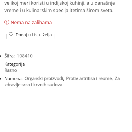
velikoj meri koristi u indijskoj kuhinji, a u današnje
vreme i u kulinarskim specijalitetima širom sveta.
Nema na zalihama
Dodaj u Listu želja
Šifra:
108410
Kategorija
Razno
Namena:
Organski proizvodi
,
Protiv artritisa i reume
,
Za
zdravlje srca i krvnih sudova