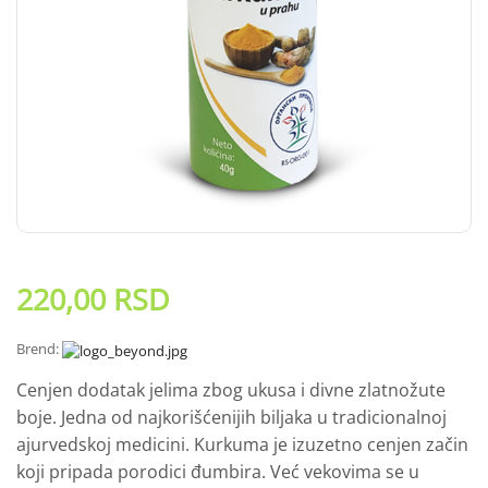
220,00
RSD
Brend:
Cenjen dodatak jelima zbog ukusa i divne zlatnožute
boje. Jedna od najkorišćenijih biljaka u tradicionalnoj
ajurvedskoj medicini. Kurkuma je izuzetno cenjen začin
koji pripada porodici đumbira. Već vekovima se u