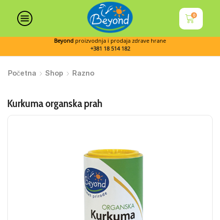
0
Beyond
proizvodnja i prodaja zdrave hrane
+381 18 514 182
Početna
Shop
Razno
Kurkuma organska prah