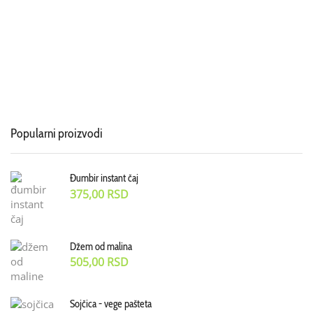
Popularni proizvodi
Đumbir instant čaj
375,00
RSD
Džem od malina
505,00
RSD
Sojčica - vege pašteta