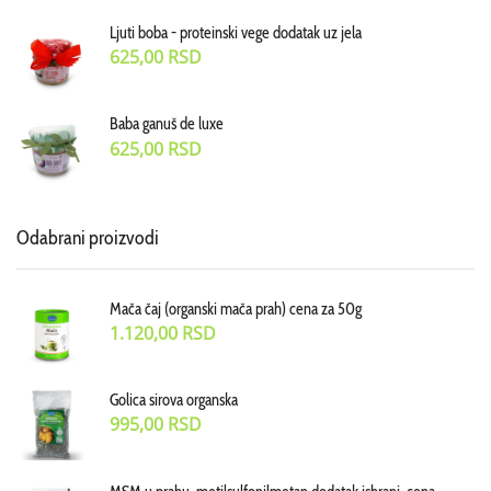
Ljuti boba - proteinski vege dodatak uz jela
625,00
RSD
Baba ganuš de luxe
625,00
RSD
Odabrani proizvodi
Mača čaj (organski mača prah) cena za 50g
1.120,00
RSD
Golica sirova organska
995,00
RSD