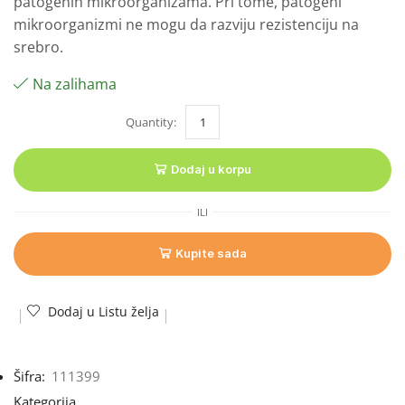
patogenih mikroorganizama. Pri tome, patogeni
mikroorganizmi ne mogu da razviju rezistenciju na
srebro.
Na zalihama
Dodaj u korpu
ILI
Kupite sada
Dodaj u Listu želja
Šifra:
111399
Kategorija