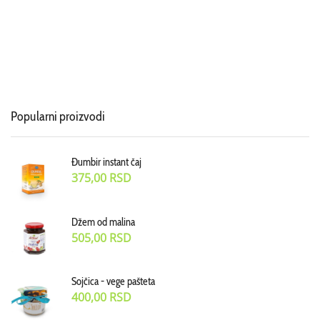
Popularni proizvodi
Đumbir instant čaj
375,00
RSD
Džem od malina
505,00
RSD
Sojčica - vege pašteta
400,00
RSD