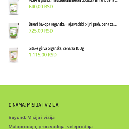
MSM u prahu, metilsulfonilmetan dodatak ishrani, cena za 100g
640,00
RSD
Brami bakopa organska – ajurvedski biljni prah, cena za 70 g
725,00
RSD
Šitake gljiva organska, cena za 100g
1.115,00
RSD
O NAMA: MISIJA I VIZIJA
Beyond: Misija i vizija
Maloprodaja, proizvodnja, veleprodaja