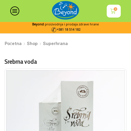
0
Beyond
proizvodnja i prodaja zdrave hrane
+381 18 514 182
Početna
Shop
Superhrana
Srebrna voda