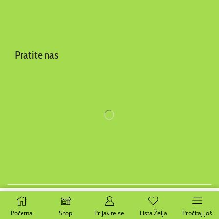
Pratite nas
Copyright 2014-2025 ©
BEYOND d.o.o
. Sva prava
Početna
Shop
Prijavite se
Lista Želja
Pročitaj još