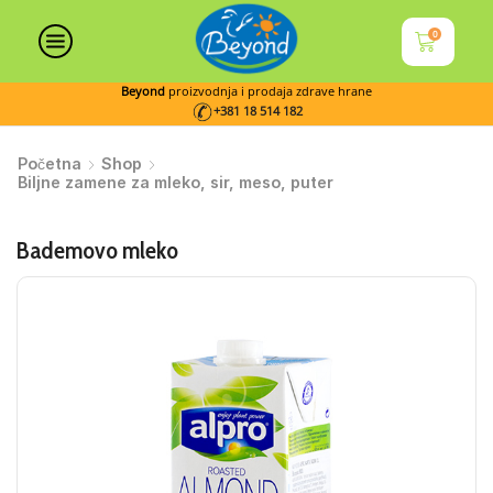
0
Beyond
proizvodnja i prodaja zdrave hrane
+381 18 514 182
Početna
Shop
Biljne zamene za mleko, sir, meso, puter
Bademovo mleko