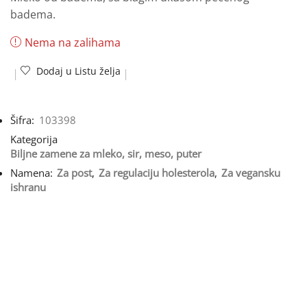
badema.
Nema na zalihama
Dodaj u Listu želja
Šifra:
103398
Kategorija
Biljne zamene za mleko, sir, meso, puter
Namena:
Za post
,
Za regulaciju holesterola
,
Za vegansku
ishranu