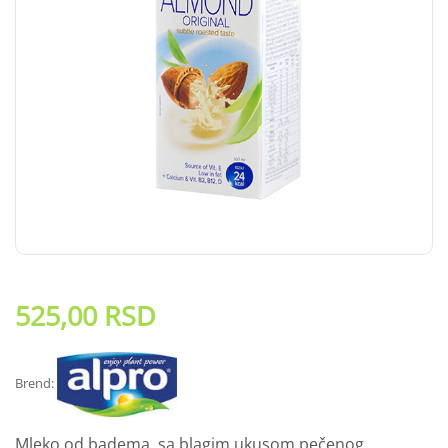
525,00
RSD
Brend:
Mleko od badema, sa blagim ukusom pečenog