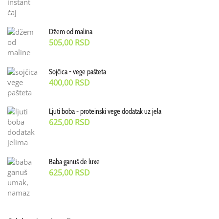
Džem od malina
505,00
RSD
Sojčica - vege pašteta
400,00
RSD
Ljuti boba - proteinski vege dodatak uz jela
625,00
RSD
Baba ganuš de luxe
625,00
RSD