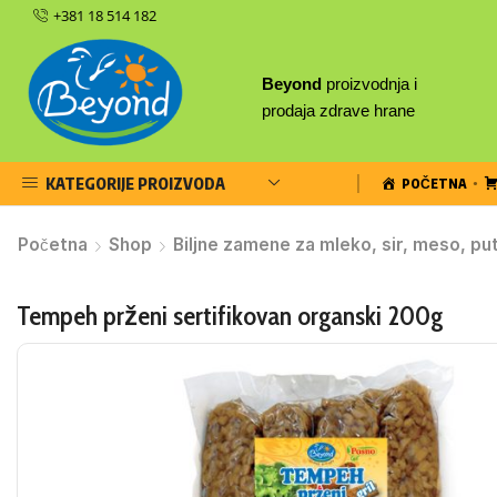
+381 18 514 182
Beyond
proizvodnja i
prodaja zdrave hrane
KATEGORIJE PROIZVODA
POČETNA
Početna
Shop
Biljne zamene za mleko, sir, meso, pu
Tempeh prženi sertifikovan organski 200g