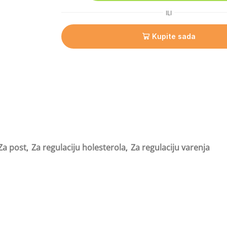
ILI
Kupite sada
Za post
,
Za regulaciju holesterola
,
Za regulaciju varenja