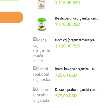
1.115,00
RSD
Reishi pečurka organska, cena za 100g
1.170,00
RSD
Mača čaj (organski mača prah) cena za 50g
1.120,00
RSD
Brami bakopa organska – ajurvedski biljni prah, cena za 70 g
725,00
RSD
Kakao u prahu organski, cena za 100
375,00
RSD