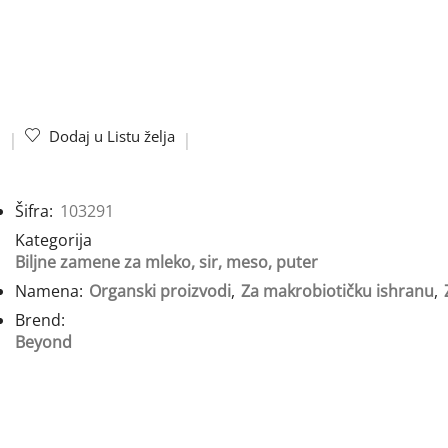
Dodaj u Listu želja
Šifra:
103291
Kategorija
Biljne zamene za mleko, sir, meso, puter
Namena:
Organski proizvodi
,
Za makrobiotičku ishranu
,
Brend:
Beyond