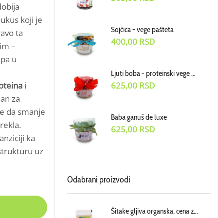
dobija
ukus koji je
Sojčica - vege pašteta
avo ta
400,00
RSD
nim –
apa u
Ljuti boba - proteinski vege dodatak uz jela
oteina
i
625,00
RSD
lan za
ele da smanje
Baba ganuš de luxe
rekla.
625,00
RSD
nziciji ka
strukturu uz
Odabrani proizvodi
Šitake gljiva organska, cena za 100g