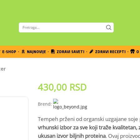
E-SHOP
NAJNOVIJE
ZDRAVI SAVETI
ZDRAVI RECEPTI
O 
ter
430,00
RSD
Brend:
Tempeh prženi od organski uzgajane soje 
vrhunski izbor za sve koji traže kvalitetan, 
ukusan izvor biljnih proteina
. Ovaj proizvo