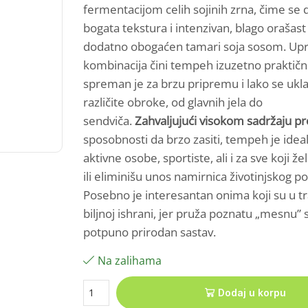
fermentacijom celih sojinih zrna, čime se 
bogata tekstura i intenzivan, blago orašast 
dodatno obogaćen tamari soja sosom. Upr
kombinacija čini tempeh izuzetno praktič
spreman je za brzu pripremu i lako se ukl
različite obroke, od glavnih jela do
sendviča.
Zahvaljujući visokom sadržaju pr
sposobnosti da brzo zasiti, tempeh je idea
aktivne osobe, sportiste, ali i za sve koji ž
ili eliminišu unos namirnica životinjskog po
Posebno je interesantan onima koji su u tra
biljnoj ishrani, jer pruža poznatu „mesnu” 
potpuno prirodan sastav.
Na zalihama
Dodaj u korpu