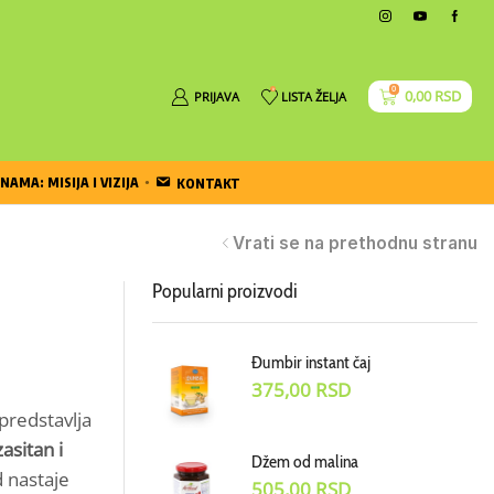
0
0
0,00
RSD
PRIJAVA
LISTA ŽELJA
NAMA: MISIJA I VIZIJA
KONTAKT
Vrati se na prethodnu stranu
Popularni proizvodi
Đumbir instant čaj
375,00
RSD
predstavlja
zasitan i
Džem od malina
d nastaje
505,00
RSD