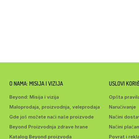
O NAMA: MISIJA I VIZIJA
USLOVI KOR
Beyond: Misija i vizija
Opšta pravil
Maloprodaja, proizvodnja, veleprodaja
Naručivanje
Gde još možete naći naše proizvode
Načini dosta
Beyond Proizvodnja zdrave hrane
Načini plaćan
Katalog Beyond proizvoda
Povrat i rekl