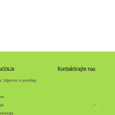
Kontaktirajte nas
IŠĆENJA
a, Ugovor o prodaji,
ve
ja
amacije