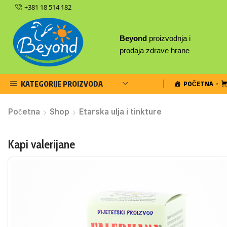
+381 18 514 182
Beyond
proizvodnja i
prodaja zdrave hrane
KATEGORIJE PROIZVODA
POČETNA
Početna
Shop
Etarska ulja i tinkture
Kapi valerijane