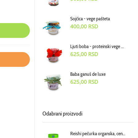
Sojčica - vege pašteta
400,00
RSD
Ljuti boba - proteinski vege dodatak uz jela
625,00
RSD
Baba ganuš de luxe
625,00
RSD
Odabrani proizvodi
Reishi pečurka organska, cena za 100g