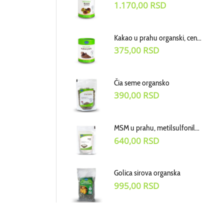
1.170,00
RSD
Kakao u prahu organski, cena za 100
375,00
RSD
Čia seme organsko
390,00
RSD
MSM u prahu, metilsulfonilmetan dodatak ishrani, cena za 100g
640,00
RSD
Golica sirova organska
995,00
RSD