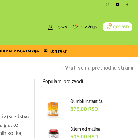
0
0
0,00
RSD
PRIJAVA
LISTA ŽELJA
NAMA: MISIJA I VIZIJA
KONTAKT
Vrati se na prethodnu stranu
Popularni proizvodi
Đumbir instant čaj
375,00
RSD
ativ (sredstvo
a glatke
Džem od malina
ih kolika,
505,00
RSD