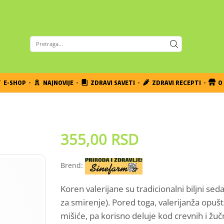
E-SHOP
NAJNOVIJE
ZDRAVI SAVETI
ZDRAVI RECEPTI
O 
355,00
RSD
Brend:
Koren valerijane su tradicionalni biljni sed
za smirenje). Pored toga, valerijanža opušt
mišiće, pa korisno deluje kod crevnih i žučn