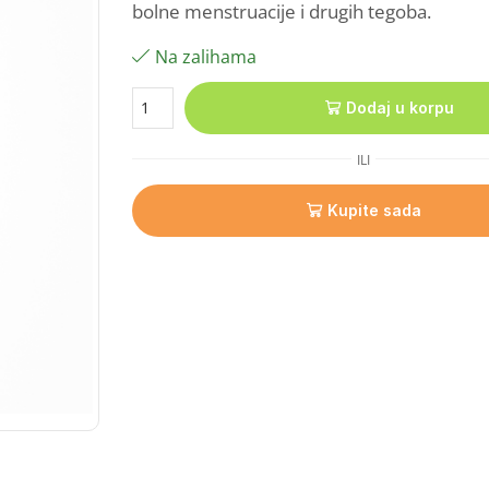
bolne menstruacije i drugih tegoba.
Na zalihama
Dodaj u korpu
ILI
Kupite sada