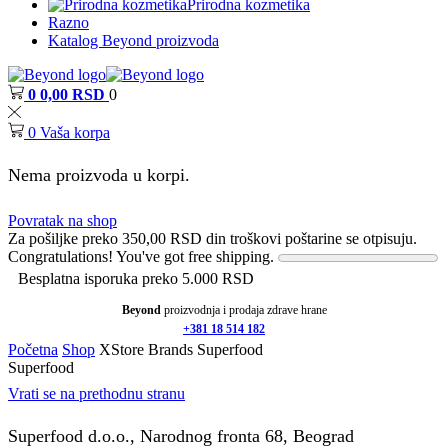
Prirodna kozmetika
Razno
Katalog Beyond proizvoda
0
0,00
RSD
0
0
Vaša korpa
Nema proizvoda u korpi.
Povratak na shop
Za pošiljke preko
350,00
RSD
din troškovi poštarine se otpisuju.
Congratulations! You've got free shipping.
Besplatna isporuka preko 5.000 RSD
Beyond
proizvodnja i prodaja zdrave hrane
+381 18 514 182
Početna
Shop
XStore Brands
Superfood
Superfood
Vrati se na prethodnu stranu
Superfood d.o.o., Narodnog fronta 68, Beograd