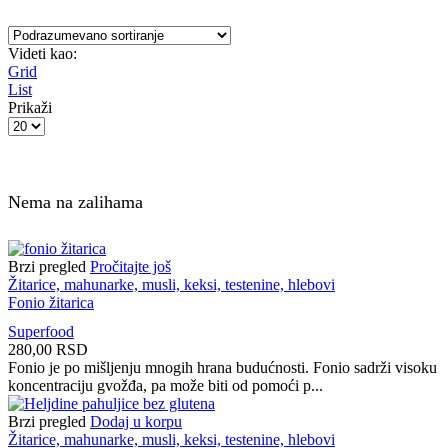
Videti kao:
Grid
List
Prikaži
Products
per
page
Nema na zalihama
Brzi pregled
Pročitajte još
Žitarice, mahunarke, musli, keksi, testenine, hlebovi
Fonio žitarica
Superfood
280,00
RSD
Fonio je po mišljenju mnogih hrana budućnosti. Fonio sadrži visoku
koncentraciju gvožđa, pa može biti od pomoći p...
Brzi pregled
Dodaj u korpu
Žitarice, mahunarke, musli, keksi, testenine, hlebovi