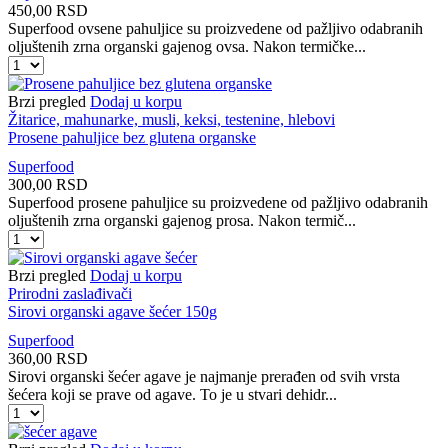
450,00
RSD
količina
Superfood ovsene pahuljice su proizvedene od pažljivo odabranih
oljuštenih zrna organski gajenog ovsa. Nakon termičke...
Ovsene
pahuljice
bez
Brzi pregled
Dodaj u korpu
glutena
Žitarice, mahunarke, musli, keksi, testenine, hlebovi
organske
Prosene pahuljice bez glutena organske
instant
Superfood
400g
300,00
RSD
količina
Superfood prosene pahuljice su proizvedene od pažljivo odabranih
oljuštenih zrna organski gajenog prosa. Nakon termič...
Prosene
pahuljice
bez
Brzi pregled
Dodaj u korpu
glutena
Prirodni zaslađivači
organske
Sirovi organski agave šećer 150g
količina
Superfood
360,00
RSD
Sirovi organski šećer agave je najmanje prerađen od svih vrsta
šećera koji se prave od agave. To je u stvari dehidr...
Sirovi
organski
agave