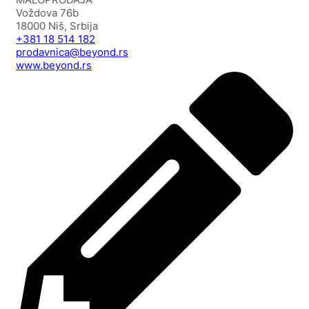
Voždova 76b
18000 Niš, Srbija
+381 18 514 182
prodavnica@beyond.rs
www.beyond.rs