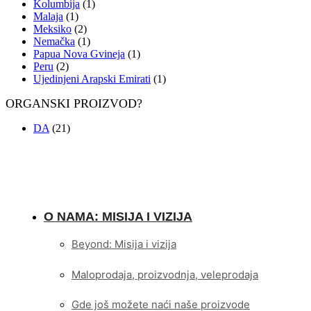
Kolumbija
(1)
Malaja
(1)
Meksiko
(2)
Nemačka
(1)
Papua Nova Gvineja
(1)
Peru
(2)
Ujedinjeni Arapski Emirati
(1)
ORGANSKI PROIZVOD?
DA
(21)
O NAMA: MISIJA I VIZIJA
Beyond: Misija i vizija
Maloprodaja, proizvodnja, veleprodaja
Gde još možete naći naše proizvode