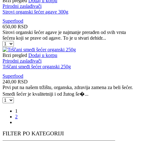
Brzi pregled
Dodaj u korpu
šećer
Prirodni zaslađivači
150g
Sirovi organski šećer agave 300g
količina
Superfood
650,00
RSD
Sirovi organski šećer agave je najmanje prerađen od svih vrsta
šećera koji se prave od agave. To je u stvari dehidr...
Sirovi
organski
šećer
Brzi pregled
Dodaj u korpu
agave
Prirodni zaslađivači
300g
Trščani smeđi šećer organski 250g
količina
Superfood
240,00
RSD
Prvi put na našem tržištu, organska, zdravija zamena za beli šećer.
Smeđi šećer je kvalitetniji i od žutog še�...
Trščani
smeđi
šećer
1
organski
2
Sledeće
250g
količina
FILTER PO KATEGORIJI