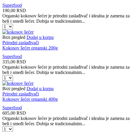
Superfood
190,00
RSD
Organski kokosov šećer je prirodni zaslađivač i idealna je zamena za
beli i smeđi šećer. Dobija se tradicionalnim...
Kokosov
šećer
organski
Brzi pregled
Dodaj u korpu
100g
Prirodni zaslađivači
količina
Kokosov šećer organski 200g
Superfood
335,00
RSD
Organski kokosov šećer je prirodni zaslađivač i idealna je zamena za
beli i smeđi šećer. Dobija se tradicionalnim...
Kokosov
šećer
organski
Brzi pregled
Dodaj u korpu
200g
Prirodni zaslađivači
količina
Kokosov šećer organski 400g
Superfood
605,00
RSD
Organski kokosov šećer je prirodni zaslađivač i idealna je zamena za
beli i smeđi šećer. Dobija se tradicionalnim...
Kokosov