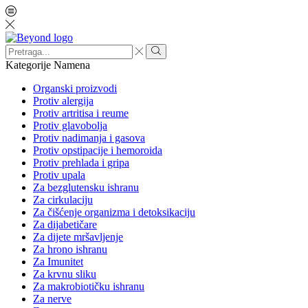
Search
input
Search
Kategorije
Namena
Organski proizvodi
Protiv alergija
Protiv artritisa i reume
Protiv glavobolja
Protiv nadimanja i gasova
Protiv opstipacije i hemoroida
Protiv prehlada i gripa
Protiv upala
Za bezglutensku ishranu
Za cirkulaciju
Za čišćenje organizma i detoksikaciju
Za dijabetičare
Za dijete mršavljenje
Za hrono ishranu
Za Imunitet
Za krvnu sliku
Za makrobiotičku ishranu
Za nerve