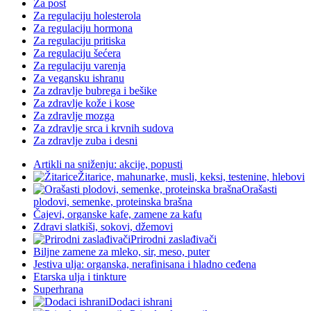
Za post
Za regulaciju holesterola
Za regulaciju hormona
Za regulaciju pritiska
Za regulaciju šećera
Za regulaciju varenja
Za vegansku ishranu
Za zdravlje bubrega i bešike
Za zdravlje kože i kose
Za zdravlje mozga
Za zdravlje srca i krvnih sudova
Za zdravlje zuba i desni
Artikli na sniženju: akcije, popusti
Žitarice, mahunarke, musli, keksi, testenine, hlebovi
Orašasti
plodovi, semenke, proteinska brašna
Čajevi, organske kafe, zamene za kafu
Zdravi slatkiši, sokovi, džemovi
Prirodni zaslađivači
Biljne zamene za mleko, sir, meso, puter
Jestiva ulja: organska, nerafinisana i hladno ceđena
Etarska ulja i tinkture
Superhrana
Dodaci ishrani