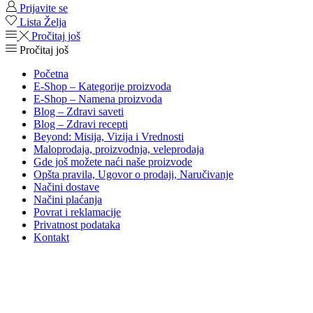
Prijavite se
Lista Želja
Pročitaj još
Pročitaj još
Početna
E-Shop – Kategorije proizvoda
E-Shop – Namena proizvoda
Blog – Zdravi saveti
Blog – Zdravi recepti
Beyond: Misija, Vizija i Vrednosti
Maloprodaja, proizvodnja, veleprodaja
Gde još možete naći naše proizvode
Opšta pravila, Ugovor o prodaji, Naručivanje
Načini dostave
Načini plaćanja
Povrat i reklamacije
Privatnost podataka
Kontakt