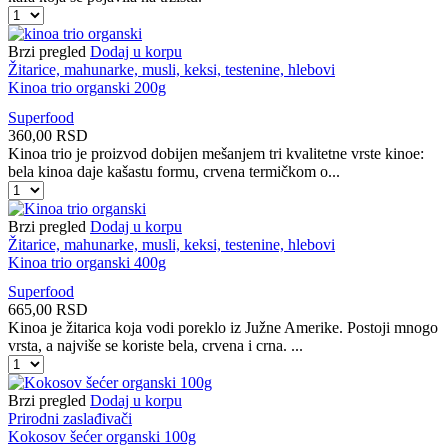
Instant
kafa
Mount
Brzi pregled
Dodaj u korpu
Hagen
Žitarice, mahunarke, musli, keksi, testenine, hlebovi
organska
Kinoa trio organski 200g
količina
Superfood
360,00
RSD
Kinoa trio je proizvod dobijen mešanjem tri kvalitetne vrste kinoe:
bela kinoa daje kašastu formu, crvena termičkom o...
Kinoa
trio
organski
Brzi pregled
Dodaj u korpu
200g
Žitarice, mahunarke, musli, keksi, testenine, hlebovi
količina
Kinoa trio organski 400g
Superfood
665,00
RSD
Kinoa je žitarica koja vodi poreklo iz Južne Amerike. Postoji mnogo
vrsta, a najviše se koriste bela, crvena i crna. ...
Kinoa
trio
organski
Brzi pregled
Dodaj u korpu
400g
Prirodni zaslađivači
količina
Kokosov šećer organski 100g