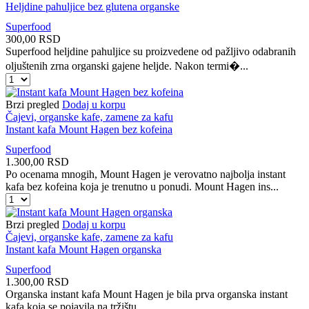
Heljdine pahuljice bez glutena organske
Superfood
300,00
RSD
Superfood heljdine pahuljice su proizvedene od pažljivo odabranih
oljuštenih zrna organski gajene heljde. Nakon termi�...
Heljdine
pahuljice
bez
Brzi pregled
Dodaj u korpu
glutena
Čajevi, organske kafe, zamene za kafu
organske
Instant kafa Mount Hagen bez kofeina
količina
Superfood
1.300,00
RSD
Po ocenama mnogih, Mount Hagen je verovatno najbolja instant
kafa bez kofeina koja je trenutno u ponudi. Mount Hagen ins...
Instant
kafa
Mount
Brzi pregled
Dodaj u korpu
Hagen
Čajevi, organske kafe, zamene za kafu
bez
Instant kafa Mount Hagen organska
kofeina
Superfood
količina
1.300,00
RSD
Organska instant kafa Mount Hagen je bila prva organska instant
kafa koja se pojavila na tržištu.