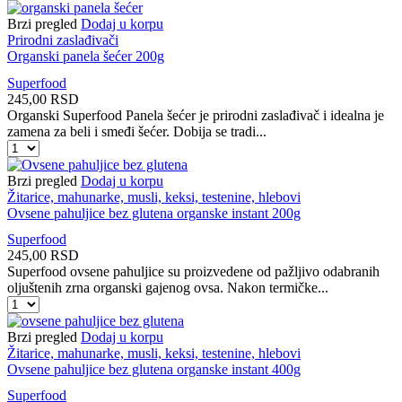
šećer
organski
Brzi pregled
Dodaj u korpu
400g
Prirodni zaslađivači
količina
Organski panela šećer 200g
Superfood
245,00
RSD
Organski Superfood Panela šećer je prirodni zaslađivač i idealna je
zamena za beli i smeđi šećer. Dobija se tradi...
Organski
panela
šećer
Brzi pregled
Dodaj u korpu
200g
Žitarice, mahunarke, musli, keksi, testenine, hlebovi
količina
Ovsene pahuljice bez glutena organske instant 200g
Superfood
245,00
RSD
Superfood ovsene pahuljice su proizvedene od pažljivo odabranih
oljuštenih zrna organski gajenog ovsa. Nakon termičke...
Ovsene
pahuljice
bez
Brzi pregled
Dodaj u korpu
glutena
Žitarice, mahunarke, musli, keksi, testenine, hlebovi
organske
Ovsene pahuljice bez glutena organske instant 400g
instant
Superfood
200g