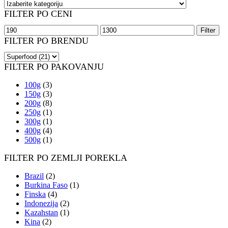
FILTER PO CENI
Minimalna
Maksimalna
Filter
cena
cena
FILTER PO BRENDU
FILTER PO PAKOVANJU
100g
(3)
150g
(3)
200g
(8)
250g
(1)
300g
(1)
400g
(4)
500g
(1)
FILTER PO ZEMLJI POREKLA
Brazil
(2)
Burkina Faso
(1)
Finska
(4)
Indonezija
(2)
Kazahstan
(1)
Kina
(2)