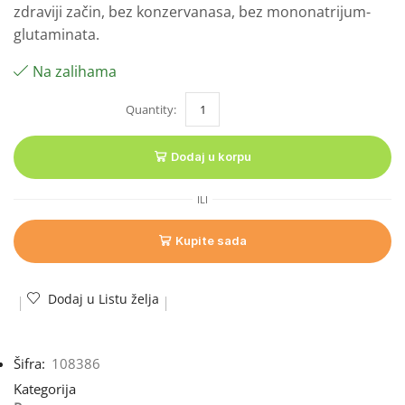
zdraviji začin, bez konzervanasa, bez mononatrijum-
glutaminata.
Na zalihama
Dodaj u korpu
ILI
Kupite sada
Dodaj u Listu želja
Šifra:
108386
Kategorija