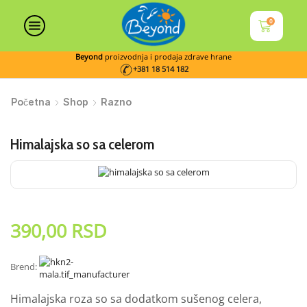
0
Beyond
proizvodnja i prodaja zdrave hrane
+381 18 514 182
Početna
Shop
Razno
Himalajska so sa celerom
390,00
RSD
Brend:
Himalajska roza so sa dodatkom sušenog celera,