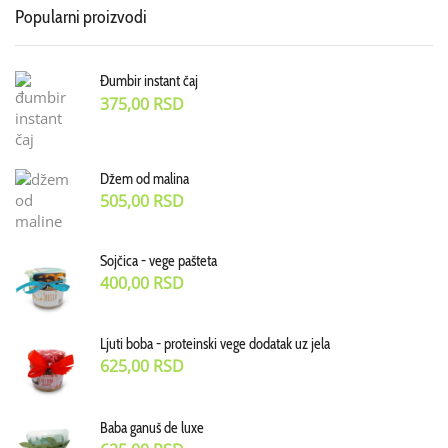
Popularni proizvodi
Đumbir instant čaj
375,00
RSD
Džem od malina
505,00
RSD
Sojčica - vege pašteta
400,00
RSD
Ljuti boba - proteinski vege dodatak uz jela
625,00
RSD
Baba ganuš de luxe