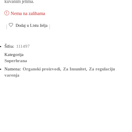
kuvanim jelima.
Nema na zalihama
Dodaj u Listu želja
Šifra:
111497
Kategorija
Superhrana
Namena:
Organski proizvodi
,
Za Imunitet
,
Za regulaciju
varenja