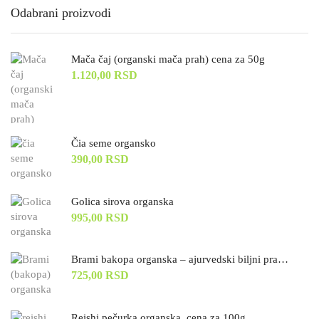
Odabrani proizvodi
Mača čaj (organski mača prah) cena za 50g
1.120,00
RSD
Čia seme organsko
390,00
RSD
Golica sirova organska
995,00
RSD
Brami bakopa organska – ajurvedski biljni prah, cena za 70 g
725,00
RSD
Reishi pečurka organska, cena za 100g