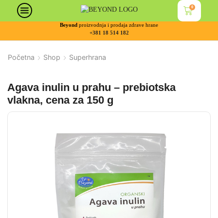
0
Beyond
proizvodnja i prodaja zdrave hrane
+381 18 514 182
Početna
Shop
Superhrana
Agava inulin u prahu – prebiotska
vlakna, cena za 150 g