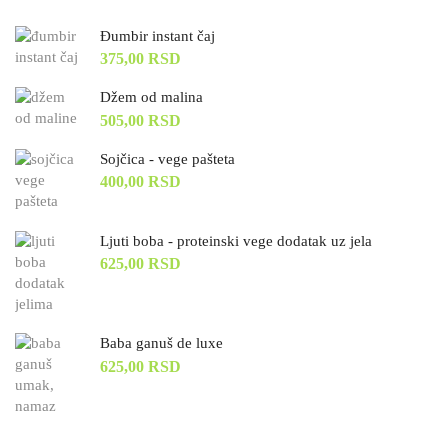
Đumbir instant čaj
375,00
RSD
Džem od malina
505,00
RSD
Sojčica - vege pašteta
400,00
RSD
Ljuti boba - proteinski vege dodatak uz jela
625,00
RSD
Baba ganuš de luxe
625,00
RSD