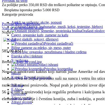
Povratak na shop
Za pošiljke preko
350,00
RSD
din troškovi poštarine se otpisuju.
Cong
Besplatna isporuka preko 5.000 RSD
Kategorije proizvoda
Artikli na sniženju: akcije, popusti
Početna
Shop
Superhrana
Žitarice, mahunarke, musli, keksi, testenine, hlebovi
Vrati se na prethodnu stranu
Orašasti plodov
Nopal
Čajevi, organske kafe, zamene za kafu
Zdravi slatkiši, sokovi, džemovi
Prirodni zaslađivači
Biljne zamene za mleko, sir, meso, puter
585,00
RSD
Jestiva ulja: organska, nerafinisana i hladno ceđena
Etarska ulja i tinkture
Superhrana
Brend:
Dodaci ishrani
Prirodna kozmetika
Nopal je smokvasti kaktus koji narodi južne Amerike od dav
Razno
Katalog Beyond proizvoda
ishrani. Ova se biljka prirodno suši na suncu i vetru što utic
razlicitih nijansi proizvoda. Nopal prah je prirodni izvor dij
Početna
E-Shop
56 g u 100 g proizvoda) koja regulišu probavu i kalcijuma ko
Najnovije
Zdravi saveti
elemenat za jačanje i čvrstinu kostiju, zuba i noktiju, a pozit
Zdravi recepti