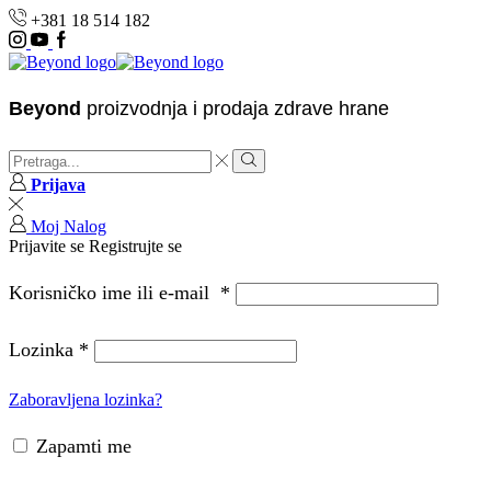
+381 18 514 182
Instagram
Youtube
Facebook
Beyond
proizvodnja i prodaja zdrave hrane
Search
input
Search
Prijava
Moj Nalog
Prijavite se
Registrujte se
Korisničko ime ili e-mail
*
Lozinka
*
Zaboravljena lozinka?
Zapamti me