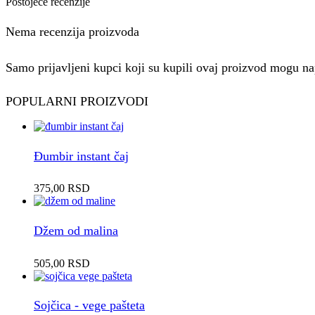
Postojeće recenzije
Nema recenzija proizvoda
Samo prijavljeni kupci koji su kupili ovaj proizvod mogu nap
POPULARNI PROIZVODI
Đumbir instant čaj
375,00
RSD
Džem od malina
505,00
RSD
Sojčica - vege pašteta