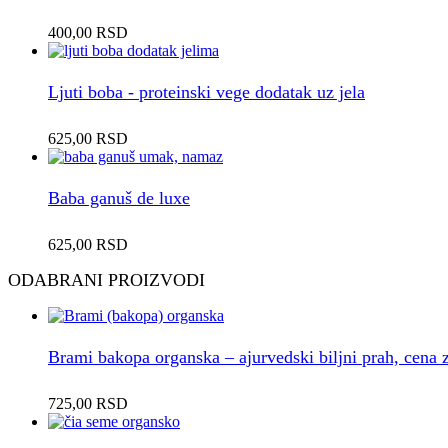
400,00
RSD
Ljuti boba - proteinski vege dodatak uz jela
625,00
RSD
Baba ganuš de luxe
625,00
RSD
ODABRANI PROIZVODI
Brami bakopa organska – ajurvedski biljni prah, cena 
725,00
RSD