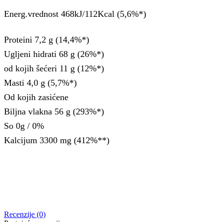
Energ.vrednost 468kJ/112Kcal (5,6%*)
Proteini 7,2 g (14,4%*)
Ugljeni hidrati 68 g (26%*)
od kojih šećeri 11 g (12%*)
Masti 4,0 g (5,7%*)
Od kojih zasićene
Biljna vlakna 56 g (293%*)
So 0g / 0%
Kalcijum 3300 mg (412%**)
Recenzije (0)