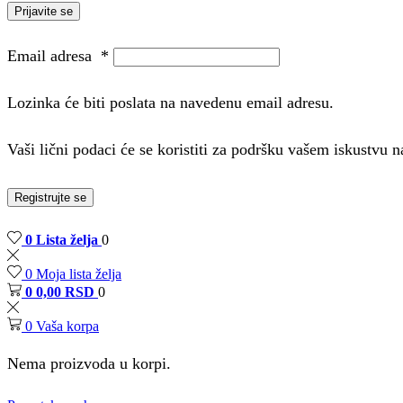
Prijavite se
Email adresa
*
Lozinka će biti poslata na navedenu email adresu.
Vaši lični podaci će se koristiti za podršku vašem iskustvu
Registrujte se
0
Lista želja
0
0
Moja lista želja
0
0,00
RSD
0
0
Vaša korpa
Nema proizvoda u korpi.