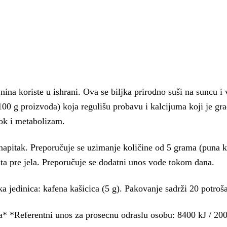
a koriste u ishrani. Ova se biljka prirodno suši na suncu i ve
100 g proizvoda) koja regulišu probavu i kalcijuma koji je grad
tok i metabolizam.
napitak. Preporučuje se uzimanje količine od 5 grama (puna kaf
uta pre jela. Preporučuje se dodatni unos vode tokom dana.
a jedinica: kafena kašicica (5 g). Pakovanje sadrži 20 potroša
a* *Referentni unos za prosecnu odraslu osobu: 8400 kJ / 20