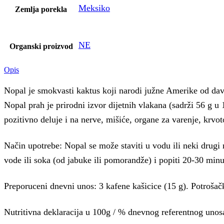
Meksiko
Zemlja porekla
NE
Organski proizvod
Opis
Nopal je smokvasti kaktus koji narodi južne Amerike od davnin
Nopal prah je prirodni izvor dijetnih vlakana (sadrži 56 g u 
pozitivno deluje i na nerve, mišiće, organe za varenje, krvo
Način upotrebe: Nopal se može staviti u vodu ili neki drugi 
vode ili soka (od jabuke ili pomorandže) i popiti 20-30 min
Preporuceni dnevni unos: 3 kafene kašicice (15 g). Potrošačk
Nutritivna deklaracija u 100g / % dnevnog referentnog unos