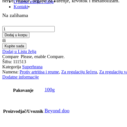
nerve, mišiće, organe za varenje, krvotok i metabolizam.
O nama: misija i vizija
Kontakt
Na zalihama
Nopal
količina
Dodaj u korpu
ili
Kupite sada
Dodaj u Listu želja
Compare
Please, enable Compare.
Šifra:
111513
Kategorija
Superhrana
Namena:
Protiv artritisa i reume
,
Za regulaciju šećera
,
Za regulaciju v
Dodatne informacije
100g
Pakovanje
Beyond doo
Proizvodjač/Uvoznik