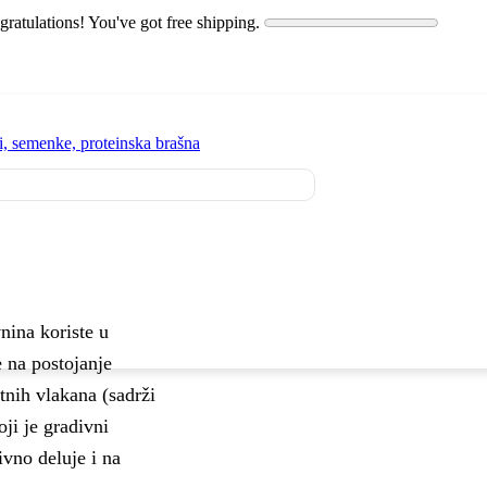
ratulations! You've got free shipping.
i, semenke, proteinska brašna
nina koriste u
e na postojanje
etnih vlakana (sadrži
ji je gradivni
ivno deluje i na