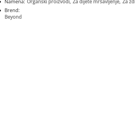
Namena:
Organski proizvodi
,
Za dijete mršavljenje
,
Za zd
Brend:
Beyond