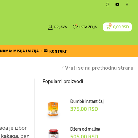
0
0
0,00
RSD
PRIJAVA
LISTA ŽELJA
NAMA: MISIJA I VIZIJA
KONTAKT
Vrati se na prethodnu stranu
Popularni proizvodi
Đumbir instant čaj
375,00
RSD
oa je izbor
Džem od malina
s kakaoa
, bez
505,00
RSD