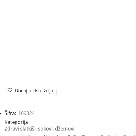
Dodaj u Listu želja
Šifra:
109324
Kategorija
Zdravi slatkiši, sokovi, džemovi