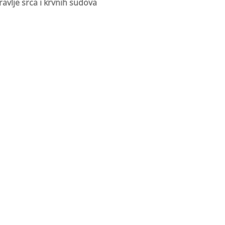
ravlje srca i krvnih sudova