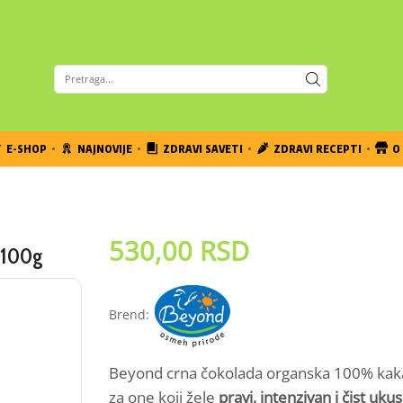
E-SHOP
NAJNOVIJE
ZDRAVI SAVETI
ZDRAVI RECEPTI
O 
530,00
RSD
 100g
Brend:
Beyond crna čokolada organska 100% kaka
za one koji žele
pravi, intenzivan i čist uku