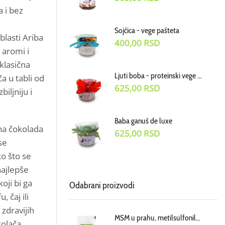
 i bez
Sojčica - vege pašteta
blasti Ariba
400,00
RSD
 aromi i
klasična
Ljuti boba - proteinski vege dodatak uz jela
a u tabli od
625,00
RSD
iljniju i
Baba ganuš de luxe
na čokolada
625,00
RSD
se
o što se
najlepše
oji bi ga
Odabrani proizvodi
 čaj ili
 zdravijih
MSM u prahu, metilsulfonilmetan dodatak ishrani, cena za 100g
olača,