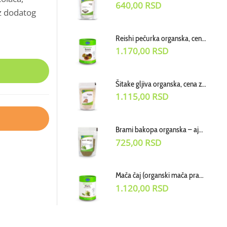
640,00
RSD
ez dodatog
Reishi pečurka organska, cena za 100g
1.170,00
RSD
Šitake gljiva organska, cena za 100g
1.115,00
RSD
Brami bakopa organska – ajurvedski biljni prah, cena za 70 g
725,00
RSD
Mača čaj (organski mača prah) cena za 50g
1.120,00
RSD