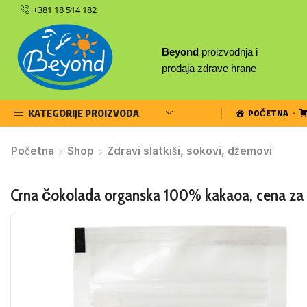
+381 18 514 182
Beyond
proizvodnja i
prodaja zdrave hrane
KATEGORIJE PROIZVODA
POČETNA
Početna
Shop
Zdravi slatkiši, sokovi, džemovi
Crna čokolada organska 100% kakaoa, cena za