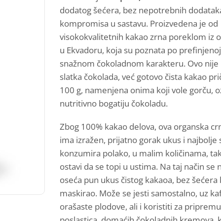
dodatog šećera, bez nepotrebnih dodataka
kompromisa u sastavu. Proizvedena je od
visokokvalitetnih kakao zrna poreklom iz o
u Ekvadoru, koja su poznata po prefinjenoj
snažnom čokoladnom karakteru. Ovo nije 
slatka čokolada, već gotovo čista kakao prič
100 g, namenjena onima koji vole gorču, ozb
nutritivno bogatiju čokoladu.
Zbog 100% kakao delova, ova organska cr
ima izražen, prijatno gorak ukus i najbolje 
konzumira polako, u malim količinama, tak
ostavi da se topi u ustima. Na taj način se 
oseća pun ukus čistog kakaoa, bez šećera k
maskirao. Može se jesti samostalno, uz kafu,
orašaste plodove, ali i koristiti za pripremu
poslastica, domaćih čokoladnih kremova, k