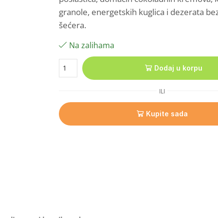
granole, energetskih kuglica i dezerata b
šećera.
Na zalihama
Dodaj u korpu
ILI
Kupite sada