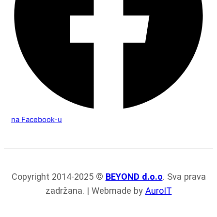
na Facebook-u
Copyright 2014-2025 ©
BEYOND d.o.o
. Sva prava
zadržana. | Webmade by
AuroIT