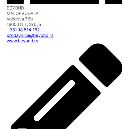
BEYOND
MALOPRODAJA
Voždova 76b
18000 Niš, Srbija
+381 18 514 182
prodavnica@beyond.rs
www.beyond.rs