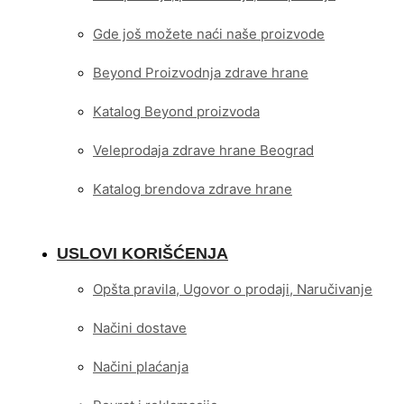
Gde još možete naći naše proizvode
Beyond Proizvodnja zdrave hrane
Katalog Beyond proizvoda
Veleprodaja zdrave hrane Beograd
Katalog brendova zdrave hrane
USLOVI KORIŠĆENJA
Opšta pravila, Ugovor o prodaji, Naručivanje
Načini dostave
Načini plaćanja