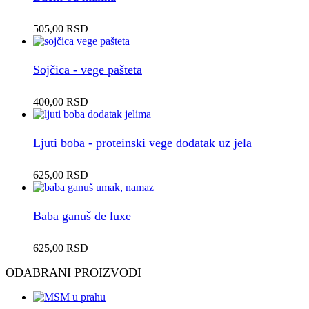
505,00
RSD
Sojčica - vege pašteta
400,00
RSD
Ljuti boba - proteinski vege dodatak uz jela
625,00
RSD
Baba ganuš de luxe
625,00
RSD
ODABRANI PROIZVODI