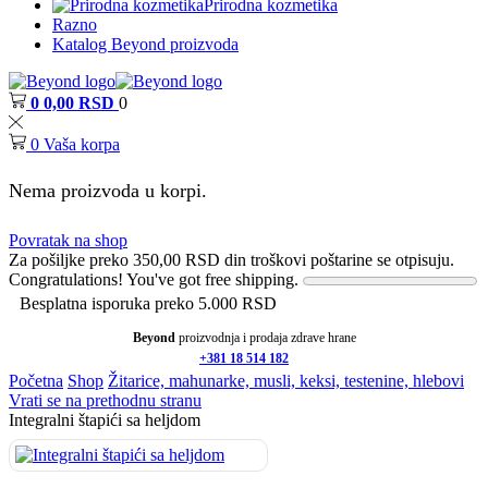
Prirodna kozmetika
Razno
Katalog Beyond proizvoda
0
0,00
RSD
0
0
Vaša korpa
Nema proizvoda u korpi.
Povratak na shop
Za pošiljke preko
350,00
RSD
din troškovi poštarine se otpisuju.
Congratulations! You've got free shipping.
Besplatna isporuka preko 5.000 RSD
Beyond
proizvodnja i prodaja zdrave hrane
+381 18 514 182
Početna
Shop
Žitarice, mahunarke, musli, keksi, testenine, hlebovi
Vrati se na prethodnu stranu
Integralni štapići sa heljdom