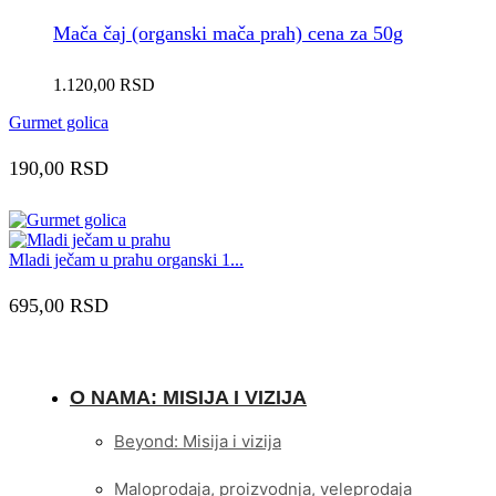
Mača čaj (organski mača prah) cena za 50g
1.120,00
RSD
Gurmet golica
190,00
RSD
Mladi ječam u prahu organski 1...
695,00
RSD
O NAMA: MISIJA I VIZIJA
Beyond: Misija i vizija
Maloprodaja, proizvodnja, veleprodaja