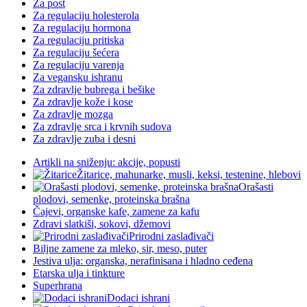
Za post
Za regulaciju holesterola
Za regulaciju hormona
Za regulaciju pritiska
Za regulaciju šećera
Za regulaciju varenja
Za vegansku ishranu
Za zdravlje bubrega i bešike
Za zdravlje kože i kose
Za zdravlje mozga
Za zdravlje srca i krvnih sudova
Za zdravlje zuba i desni
Artikli na sniženju: akcije, popusti
Žitarice, mahunarke, musli, keksi, testenine, hlebovi
Orašasti
plodovi, semenke, proteinska brašna
Čajevi, organske kafe, zamene za kafu
Zdravi slatkiši, sokovi, džemovi
Prirodni zaslađivači
Biljne zamene za mleko, sir, meso, puter
Jestiva ulja: organska, nerafinisana i hladno ceđena
Etarska ulja i tinkture
Superhrana
Dodaci ishrani