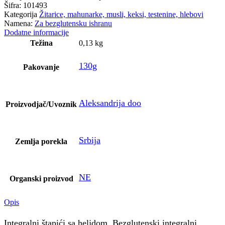
Šifra:
101493
Kategorija
Žitarice, mahunarke, musli, keksi, testenine, hlebovi
Namena:
Za bezglutensku ishranu
Dodatne informacije
Težina
0,13 kg
130g
Pakovanje
Aleksandrija doo
Proizvodjač/Uvoznik
Srbija
Zemlja porekla
NE
Organski proizvod
Opis
Integralni štapići sa heljdom, Bezglutenski integralni