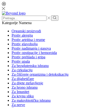
Search
input
Search
Kategorije
Namena
Organski proizvodi
Protiv alergija
Protiv artritisa i reume
Protiv glavobolja
Protiv nadimanja i gasova
Protiv opstipacije i hemoroida
Protiv prehlada i gripa
Protiv upala
Za bezglutensku ishranu
Za cirkulaciju
Za čišćenje organizma i detoksikaciju
Za dijabetičare
Za dijete mršavljenje
Za hrono ishranu
Za Imunitet
Za krvnu sliku
Za makrobiotičku ishranu
Za nerve