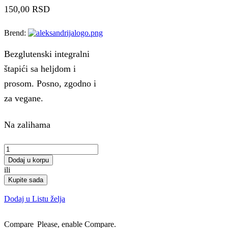
150,00
RSD
Brend:
Bezglutenski integralni
štapići sa heljdom i
prosom. Posno, zgodno i
za vegane.
Na zalihama
Integralni
štapići
Dodaj u korpu
sa
ili
heljdom
Kupite sada
količina
Dodaj u Listu želja
Compare
Please, enable Compare.