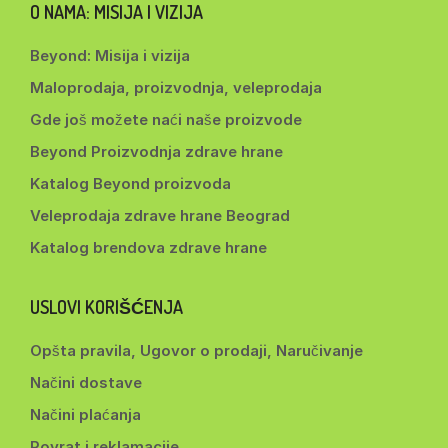
O NAMA: MISIJA I VIZIJA
Beyond: Misija i vizija
Maloprodaja, proizvodnja, veleprodaja
Gde još možete naći naše proizvode
Beyond Proizvodnja zdrave hrane
Katalog Beyond proizvoda
Veleprodaja zdrave hrane Beograd
Katalog brendova zdrave hrane
USLOVI KORIŠĆENJA
Opšta pravila, Ugovor o prodaji, Naručivanje
Načini dostave
Načini plaćanja
Povrat i reklamacije