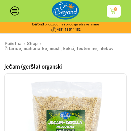
0
Beyond
proizvodnja i prodaja zdrave hrane
+381 18 514 182
Početna
Shop
Žitarice, mahunarke, musli, keksi, testenine, hlebovi
Ječam (geršla) organski