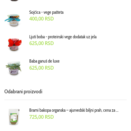
Sojčica - vege pašteta
400,00
RSD
Ljuti boba - proteinski vege dodatak uz jela
625,00
RSD
Baba ganuš de luxe
625,00
RSD
Odabrani proizvodi
Brami bakopa organska – ajurvedski biljni prah, cena za 70 g
725,00
RSD