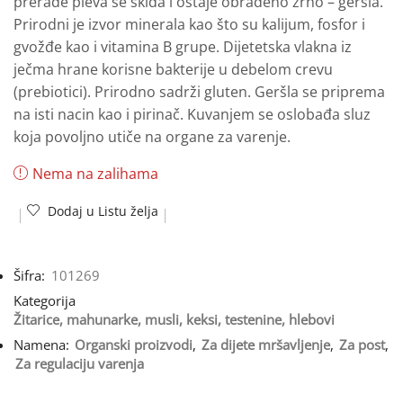
prerade pleva se skida i ostaje obrađeno zrno – geršla.
Prirodni je izvor minerala kao što su kalijum, fosfor i
gvožđe kao i vitamina B grupe. Dijetetska vlakna iz
ječma hrane korisne bakterije u debelom crevu
(prebiotici). Prirodno sadrži gluten. Geršla se priprema
na isti nacin kao i pirinač. Kuvanjem se oslobađa sluz
koja povoljno utiče na organe za varenje.
Nema na zalihama
Dodaj u Listu želja
Šifra:
101269
Kategorija
Žitarice, mahunarke, musli, keksi, testenine, hlebovi
Namena:
Organski proizvodi
,
Za dijete mršavljenje
,
Za post
,
Za regulaciju varenja