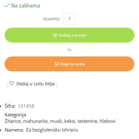
Na zalihama
Dodaj u korpu
ILI
Kupite sada
Dodaj u Listu želja
Šifra:
101458
Kategorija
Žitarice, mahunarke, musli, keksi, testenine, hlebovi
Namena:
Za bezglutensku ishranu