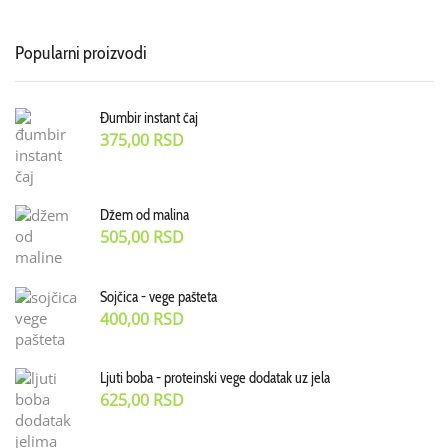
Popularni proizvodi
Đumbir instant čaj
375,00
RSD
Džem od malina
505,00
RSD
Sojčica - vege pašteta
400,00
RSD
Ljuti boba - proteinski vege dodatak uz jela
625,00
RSD