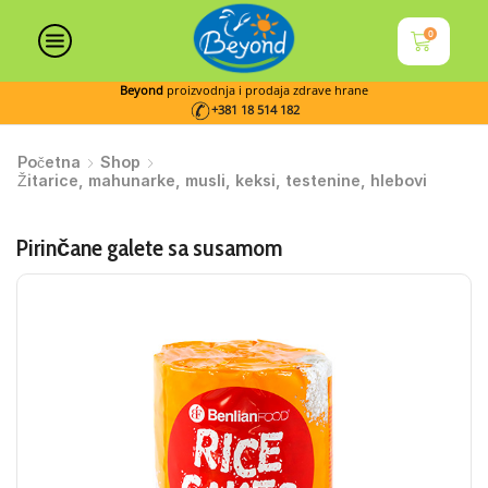
0
Beyond
proizvodnja i prodaja zdrave hrane
+381 18 514 182
Početna
Shop
Žitarice, mahunarke, musli, keksi, testenine, hlebovi
Pirinčane galete sa susamom