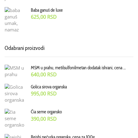
Baba ganuš de luxe
625,00
RSD
Odabrani proizvodi
MSM u prahu, metilsulfonilmetan dodatak ishrani, cena za 100g
640,00
RSD
Golica sirova organska
995,00
RSD
Čia seme organsko
390,00
RSD
Reishi pečurka organska, cena za 100g