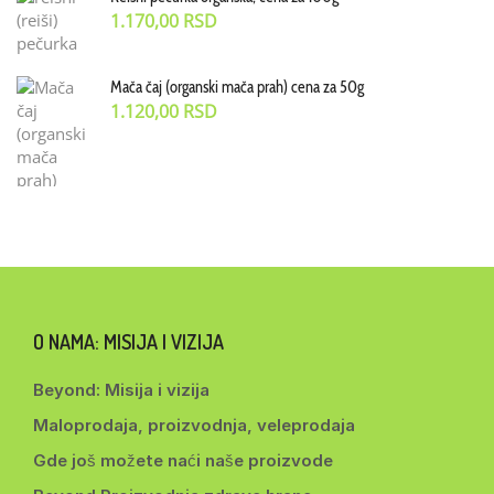
1.170,00
RSD
Mača čaj (organski mača prah) cena za 50g
1.120,00
RSD
O NAMA: MISIJA I VIZIJA
Beyond: Misija i vizija
Maloprodaja, proizvodnja, veleprodaja
Gde još možete naći naše proizvode