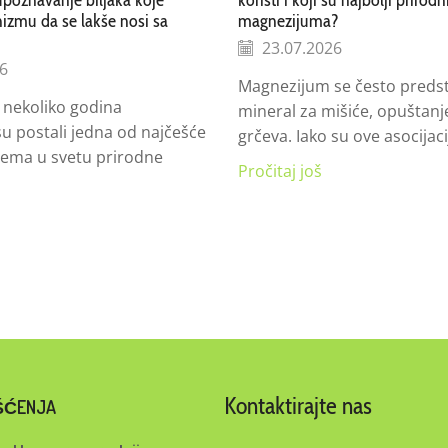
zmu da se lakše nosi sa
magnezijuma?
23.07.2026
6
Magnezijum se često predst
 nekoliko godina
mineral za mišiće, opuštanje
u postali jedna od najčešće
grčeva. Iako su ove asocijacij
tema u svetu prirodne
Pročitaj još
Kontaktirajte nas
IŠĆENJA