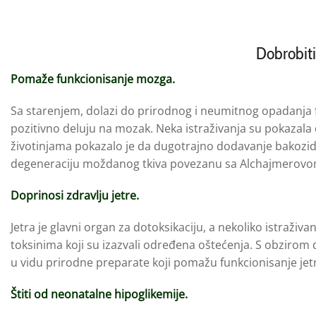
Dobrobiti
Pomaže funkcionisanje mozga.
Sa starenjem, dolazi do prirodnog i neumitnog opadanja 
pozitivno deluju na mozak. Neka istraživanja su pokazal
životinjama pokazalo je da dugotrajno dodavanje bakozida
degeneraciju moždanog tkiva povezanu sa Alchajmerovo
Doprinosi zdravlju jetre.
Jetra je glavni organ za dotoksikaciju, a nekoliko istraživ
toksinima koji su izazvali određena oštećenja. S obzirom 
u vidu prirodne preparate koji pomažu funkcionisanje jet
Štiti od neonatalne hipoglikemije.