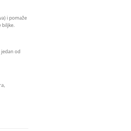
ova) i pomaže
biljke.
u jedan od
ra,