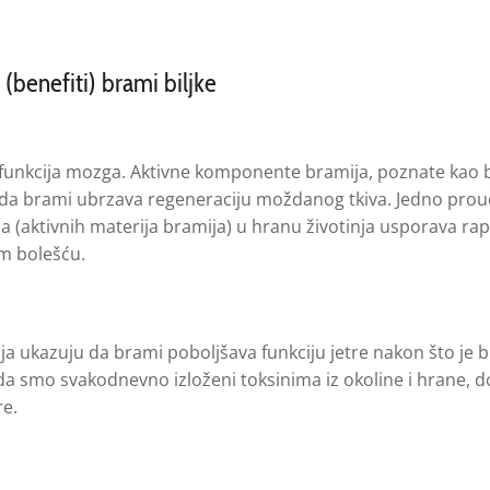
 (benefiti) brami biljke
funkcija mozga. Aktivne komponente bramija, poznate kao b
a da brami ubrzava regeneraciju moždanog tkiva. Jedno pro
 (aktivnih materija bramija) u hranu životinja usporava ra
m bolešću.
anja ukazuju da brami poboljšava funkciju jetre nakon što je b
da smo svakodnevno izloženi toksinima iz okoline i hrane, d
re.