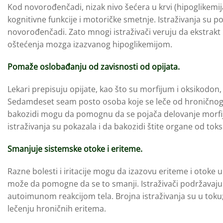
Kod novorođenčadi, nizak nivo šećera u krvi (hipoglikemij
kognitivne funkcije i motoričke smetnje. Istraživanja su 
novorođenčadi. Zato mnogi istraživači veruju da ekstrakt
oštećenja mozga izazvanog hipoglikemijom.
Pomaže oslobađanju od zavisnosti od opijata.
Lekari prepisuju opijate, kao što su morfijum i oksikodon, 
Sedamdeset seam posto osoba koje se leče od hroničnog bol
bakozidi mogu da pomognu da se pojača delovanje morfiju
istraživanja su pokazala i da bakozidi štite organe od toks
Smanjuje sistemske otoke i eriteme.
Razne bolesti i iritacije mogu da izazovu eriteme i otok
može da pomogne da se to smanji. Istraživači podržavaj
autoimunom reakcijom tela. Brojna istraživanja su u toku;
lečenju hroničnih eritema.