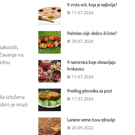
9 vrsta soli, koja je najbolja?
11.07.2024
Palmino ulje: dobro ili loše?
29.07.2024
akozidi,
učavanje na
pidnu
9 namirnica koje obnavljaju
hrskavicu
11.07.2024
Predlog jelovnika za post
ila izložena
17.07.2024
obro je imati
Laneno seme čuva zdravlje
20.09.2022