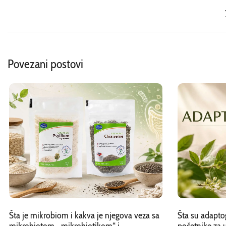
Povezani postovi
Šta je mikrobiom i kakva je njegova veza sa
Šta su adapto
mikrobiotom, „mikrobiotikom“ i
početnike za 