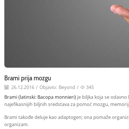
Brami prija mozgu
26.12.2016
/
Objavio:
Beyond
/
345
Brami (latinski: Bacopa monnieri)
je biljka koja se odavno
najefikasnijih biljnih sredstava za pomoć mozgu, memoriji
Brami takođe deluje kao adaptogen; ona pomaže organizmu
organizam.