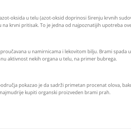
zot-oksida u telu (azot-oksid doprinosi širenju krvnih sud
u na krvni pritisak. To je jedna od najpoznatijih upotreba ove 
še proučavana u namirnicama i lekovitom bilju. Brami spada 
snu aktivnost nekih organa u telu, na primer bubrega.
 područja pokazao je da sadrži primetan procenat olova, bak
e najmudrije kupiti organski proizveden brami prah.