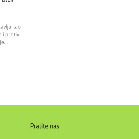
svakodnevicu
11.06.2026
avlja kao
Postoje namirnice koje su istovremeno i
 i protiv
obične i posebne. Đumbir je upravo
e...
jedna od njih. Možete...
Pročitaj još
Pratite nas