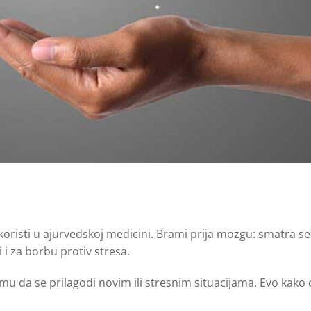
 koristi u ajurvedskoj medicini. Brami prija mozgu: smatra s
 i za borbu protiv stresa.
 da se prilagodi novim ili stresnim situacijama. Evo kako 