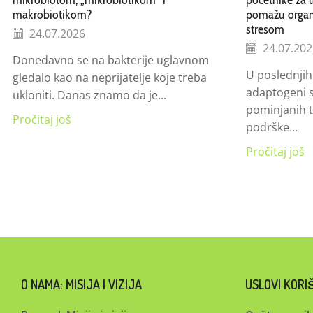
makrobiotikom?
pomažu organi
stresom
24.07.2026
24.07.202
Donedavno se na bakterije uglavnom
U poslednjih
gledalo kao na neprijatelje koje treba
adaptogeni s
ukloniti. Danas znamo da je...
pominjanih 
Pročitaj još
podrške...
Pročitaj još
O NAMA: MISIJA I VIZIJA
USLOVI KOR