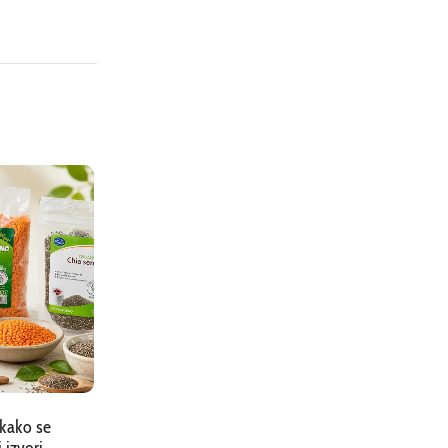
 kako se
Đumbir: iskustva, saveti, benefiti i recepti
i izvori
koje ćete poželeti da uvedete u