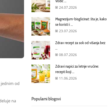
Vodič ...
24.07.2026
Magnezijum-bisglicinat: šta je, kako
se koristi i ...
23.07.2026
Zdrav recept za sok od višanja bez
...
08.07.2026
Zdravi napici za letnje vrućine:
recepti koji ...
11.06.2026
e jednim od
Popularni blogovi
deluje na