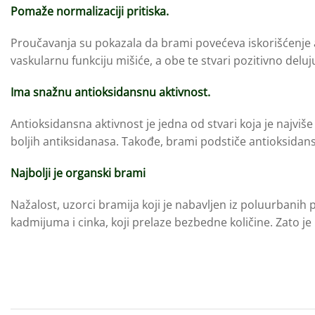
Pomaže normalizaciji pritiska.
Proučavanja su pokazala da brami povećeva iskorišćenje a
vaskularnu funkciju mišiće, a obe te stvari pozitivno deluj
Ima snažnu antioksidansnu aktivnost.
Antioksidansna aktivnost je jedna od stvari koja je najvi
boljih antiksidanasa. Takođe, brami podstiče antioksidan
Najbolji je organski brami
Nažalost, uzorci bramija koji je nabavljen iz poluurbanih
kadmijuma i cinka, koji prelaze bezbedne količine. Zato j