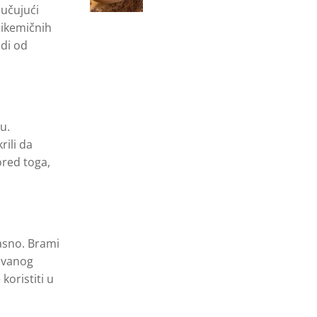
jučujući
likemičnih
adi od
u.
rili da
ored toga,
pasno. Brami
zvanog
koristiti u