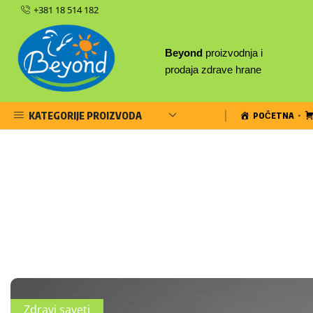
+381 18 514 182
Beyond
proizvodnja i
prodaja zdrave hrane
KATEGORIJE PROIZVODA
POČETNA
Zdravi saveti