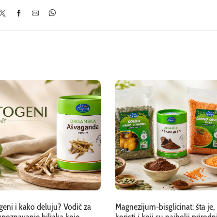
geni i kako deluju? Vodič za
Magnezijum-bisglicinat: šta je,
upoznavanje biljaka koje
koristi i koji su najbolji prirodn