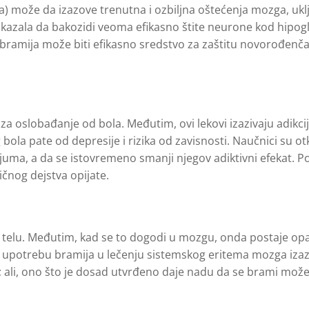
a) može da izazove trenutna i ozbiljna oštećenja mozga, ukl
pokazala da bakozidi veoma efikasno štite neurone kod hipog
 bramija može biti efikasno sredstvo za zaštitu novorođenč
za oslobađanje od bola. Međutim, ovi lekovi izazivaju adikcij
a pate od depresije i rizika od zavisnosti. Naučnici su otk
ma, a da se istovremeno smanji njegov adiktivni efekat. P
ičnog dejstva opijate.
e u telu. Međutim, kad se to dogodi u mozgu, onda postaje o
u upotrebu bramija u lečenju sistemskog eritema mozga iza
 ali, ono što je dosad utvrđeno daje nadu da se brami može 