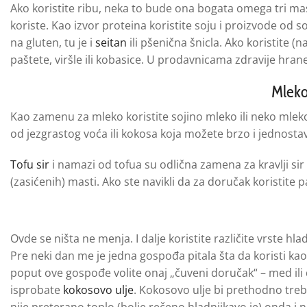
Ako koristite ribu, neka to bude ona bogata omega tri mas
koriste. Kao izvor proteina koristite soju i proizvode od so
na gluten, tu je i
seitan
ili pšenična šnicla. Ako koristite
paštete, viršle ili kobasice. U prodavnicama zdravije hra
Mleko
Kao zamenu za mleko koristite sojino mleko ili neko mlek
od jezgrastog voća ili kokosa koja možete brzo i jednost
Tofu sir
i namazi od tofua su odlična zamena za kravlji si
(zasićenih) masti. Ako ste navikli da za doručak koristite 
Ovde se ništa ne menja. I dalje koristite različite vrste hl
Pre neki dan me je jedna gospođa pitala šta da koristi kao
poput ove gospođe volite onaj „čuveni doručak“ – med i
isprobate
kokosovo ulje
. Kokosovo ulje bi prethodno treb
nije preterano toplo (bolje rečeno hladnjikavo je) onda i n