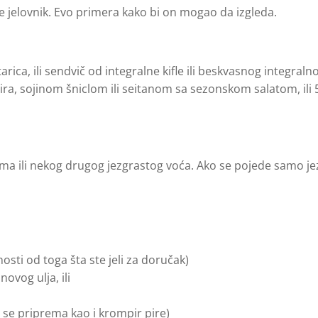
e jelovnik. Evo primera kako bi on mogao da izgleda.
ica, ili sendvič od integralne kifle ili beskvasnog integraln
a, sojinom šniclom ili seitanom sa sezonskom salatom, ili 
ma ili nekog drugog jezgrastog voća. Ako se pojede samo je
nosti od toga šta ste jeli za doručak)
ovog ulja, ili
 se priprema kao i krompir pire)