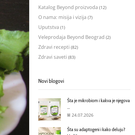
Katalog Beyond proizvoda
(12)
O nama: misija i vizija
(7)
Uputstva
(1)
Veleprodaja Beyond Beograd
(2)
Zdravi recepti
(82)
Zdravi saveti
(83)
Novi blogovi
Šta je mikrobiom i kakva je njegova
...
24.07.2026
Šta su adaptogeni i kako deluju?