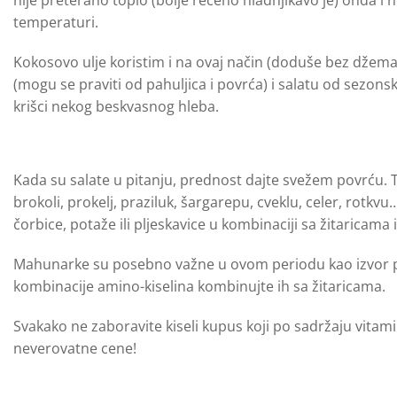
temperaturi.
Kokosovo ulje koristim i na ovaj način (doduše bez džema 
(mogu se praviti od pahuljica i povrća) i salatu od sezo
krišci nekog beskvasnog hleba.
Kada su salate u pitanju, prednost dajte svežem povrću. Tu
brokoli, prokelj, praziluk, šargarepu, cveklu, celer, rotkvu
čorbice, potaže ili pljeskavice u kombinaciji sa žitaricam
Mahunarke su posebno važne u ovom periodu kao izvor prote
kombinacije amino-kiselina kombinujte ih sa žitaricama.
Svakako ne zaboravite kiseli kupus koji po sadržaju vitam
neverovatne cene!