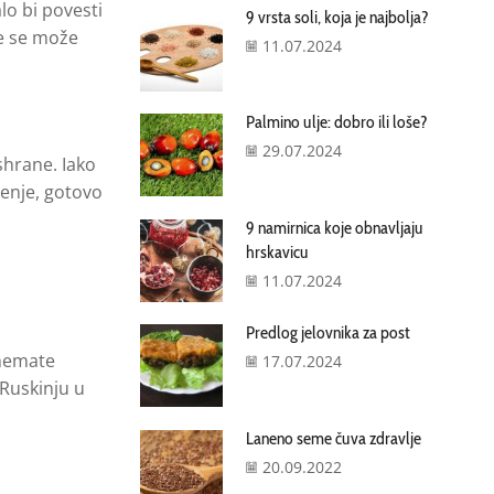
lo bi povesti
9 vrsta soli, koja je najbolja?
ne se može
11.07.2024
Palmino ulje: dobro ili loše?
29.07.2024
shrane. Iako
čenje, gotovo
9 namirnica koje obnavljaju
hrskavicu
11.07.2024
Predlog jelovnika za post
 nemate
17.07.2024
 Ruskinju u
Laneno seme čuva zdravlje
20.09.2022