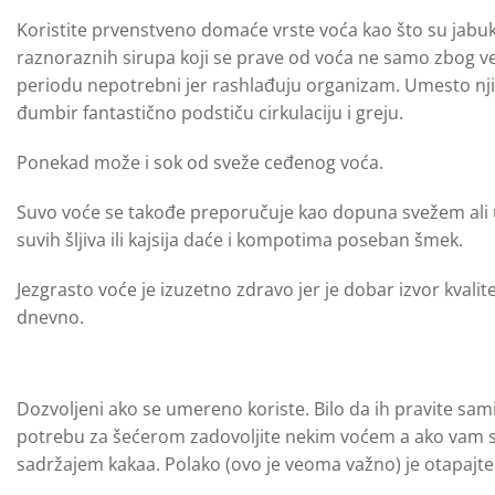
Koristite prvenstveno domaće vrste voća kao što su jabuk
raznoraznih sirupa koji se prave od voća ne samo zbog v
periodu nepotrebni jer rashlađuju organizam. Umesto njih 
đumbir fantastično podstiču cirkulaciju i greju.
Ponekad može i sok od sveže ceđenog voća.
Suvo voće se takođe preporučuje kao dopuna svežem ali u
suvih šljiva ili kajsija daće i kompotima poseban šmek.
Jezgrasto voće je izuzetno zdravo jer je dobar izvor kvalit
dnevno.
Dozvoljeni ako se umereno koriste. Bilo da ih pravite sami
potrebu za šećerom zadovoljite nekim voćem a ako vam se
sadržajem kakaa. Polako (ovo je veoma važno) je otapajte 