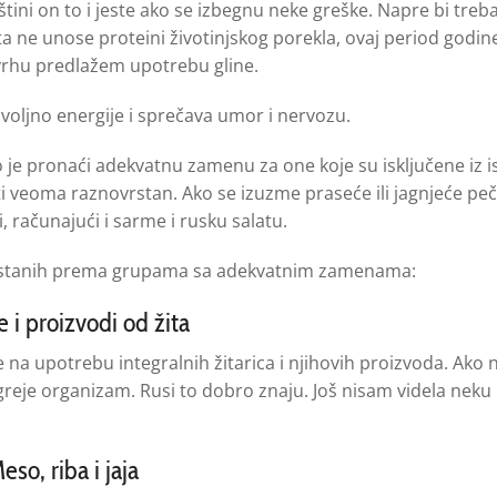
tini on to i jeste ako se izbegnu neke greške. Napre bi treba
a ne unose proteini životinjskog porekla, ovaj period godi
 svrhu predlažem upotrebu gline.
voljno energije i sprečava umor i nervozu.
o je pronaći adekvatnu zamenu za one koje su isključene iz i
ti veoma raznovrstan. Ako se izuzme praseće ili jagnjeće pe
, računajući i sarme i rusku salatu.
vrstanih prema grupama sa adekvatnim zamenama:
e i proizvodi od žita
e na upotrebu integralnih žitarica i njihovih proizvoda. Ako
 greje organizam. Rusi to dobro znaju. Još nisam videla neku
eso, riba i jaja