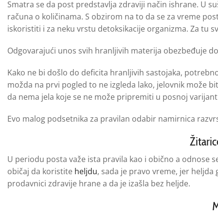
Smatra se da post predstavlja zdraviji način ishrane. U suš
računa o količinama. S obzirom na to da se za vreme post
iskoristiti i za neku vrstu detoksikacije organizma. Za tu
Odgovarajući unos svih hranljivih materija obezbeđuje do
Kako ne bi došlo do deficita hranljivih sastojaka, potrebn
možda na prvi pogled to ne izgleda lako, jelovnik može bi
da nema jela koje se ne može pripremiti u posnoj varijanti
Evo malog podsetnika za pravilan odabir namirnica raz
Žitaric
U periodu posta važe ista pravila kao i obično a odnose s
običaj da koristite
heljdu
, sada je pravo vreme, jer heljda
prodavnici zdravije hrane a da je izašla bez heljde.
M