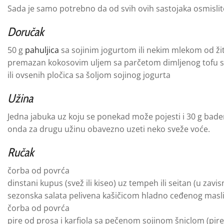
Sada je samo potrebno da od svih ovih sastojaka osmislit
Doručak
50 g
pahuljica
sa sojinim jogurtom ili nekim mlekom od žitar
premazan kokosovim uljem sa parčetom dimljenog tofu sir
ili ovsenih pločica sa šoljom sojinog jogurta
Užina
Jedna jabuka uz koju se ponekad može pojesti i 30 g bade
onda za drugu užinu obavezno uzeti neko sveže voće.
Ručak
čorba od povrća
dinstani kupus (svež ili kiseo) uz tempeh ili seitan (u zavis
sezonska salata pelivena kašičicom hladno ceđenog maslin
čorba od povrća
pire od prosa i karfiola sa pečenom sojinom šniclom (pire