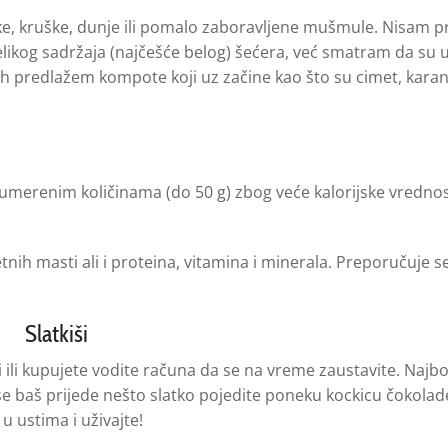
e, kruške, dunje ili pomalo zaboravljene mušmule. Nisam pr
elikog sadržaja (najčešće belog) šećera, već smatram da su
predlažem kompote koji uz začine kao što su cimet, karanfili
merenim količinama (do 50 g) zbog veće kalorijske vrednos
etnih masti ali i proteina, vitamina i minerala. Preporučuje s
Slatkiši
 ili kupujete vodite računa da se na vreme zaustavite. Najbol
 baš prijede nešto slatko pojedite poneku kockicu čokolad
u ustima i uživajte!