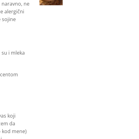
, naravno, ne
te alergični
 sojine
 su i mleka
rocentom
as koji
ažem da
ao kod mene)
j