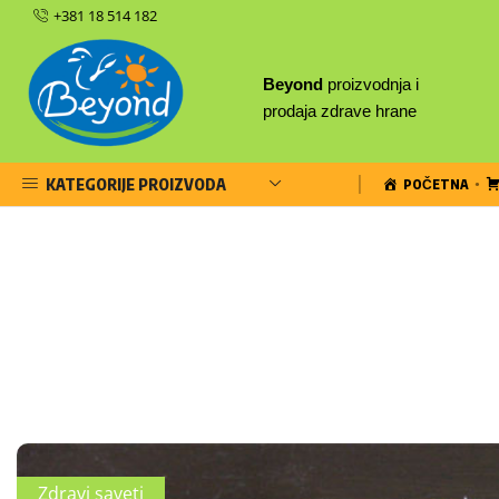
+381 18 514 182
Beyond
proizvodnja i
prodaja zdrave hrane
KATEGORIJE PROIZVODA
POČETNA
Zdravi saveti