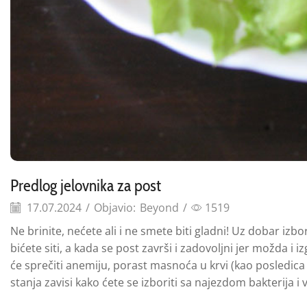
Predlog jelovnika za post
17.07.2024
/
Objavio:
Beyond
/
1519
Ne brinite, nećete ali i ne smete biti gladni! Uz dobar izb
bićete siti, a kada se post završi i zadovoljni jer možda i 
će sprečiti anemiju, porast masnoća u krvi (kao posledica u
stanja zavisi kako ćete se izboriti sa najezdom bakterija 