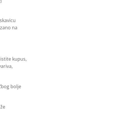
eskavicu
azano na
istite kupus,
variva,
Zbog bolje
iže