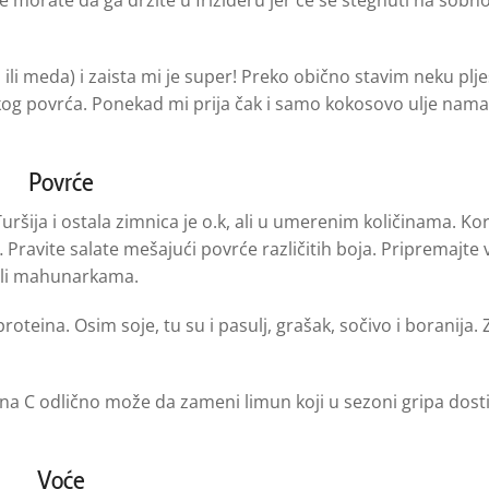
ili meda) i zaista mi je super! Preko obično stavim neku plj
nskog povrća. Ponekad mi prija čak i samo kokosovo ulje nam
Povrće
ršija i ostala zimnica je o.k, ali u umerenim količinama. Kor
… Pravite salate mešajući povrće različitih boja. Pripremajte 
a ili mahunarkama.
ina. Osim soje, tu su i pasulj, grašak, sočivo i boranija. 
ina C odlično može da zameni limun koji u sezoni gripa dost
Voće