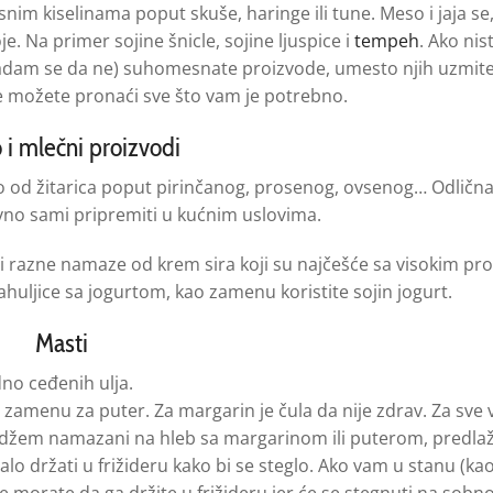
nim kiselinama poput skuše, haringe ili tune. Meso i jaja se
je. Na primer sojine šnicle, sojine ljuspice i
tempeh
. Ako nis
 (nadam se da ne) suhomesnate proizvode, umesto njih uzmite
ne možete pronaći sve što vam je potrebno.
 i mlečni proizvodi
o od žitarica poput pirinčanog, prosenog, ovsenog… Odlična
avno sami pripremiti u kućnim uslovima.
r i razne namaze od krem sira koji su najčešće sa visokim p
pahuljice sa jogurtom, kao zamenu koristite sojin jogurt.
Masti
adno ceđenih ulja.
 zamenu za puter. Za margarin je čula da nije zdrav. Za sve v
li džem namazani na hleb sa margarinom ili puterom, predl
alo držati u frižideru kako bi se steglo. Ako vam u stanu (k
e morate da ga držite u frižideru jer će se stegnuti na sobno