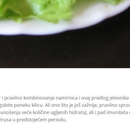
or i pravilno kombinovanje namirnica i ovaj predlog jelovnika
izgubite poneku kilicu. Ali ono što je još važnije, pravilno sp
nošenja veće količine ugljenih hidrata), ali i pad imuniteta 
i virusa u predstojećem periodu.