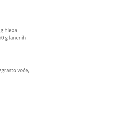
og hleba
50 g lanenih
zgrasto voće,