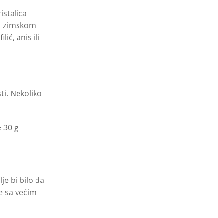
istalica
 u zimskom
ć, anis ili
ti. Nekoliko
e 30 g
je bi bilo da
e sa većim