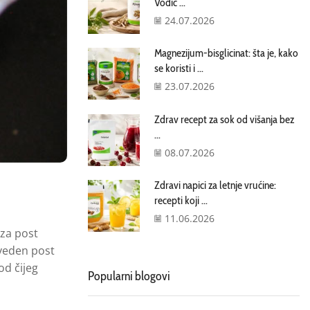
Vodič ...
24.07.2026
Magnezijum-bisglicinat: šta je, kako
se koristi i ...
23.07.2026
Zdrav recept za sok od višanja bez
...
08.07.2026
Zdravi napici za letnje vrućine:
recepti koji ...
11.06.2026
 za post
roveden post
od čijeg
Popularni blogovi