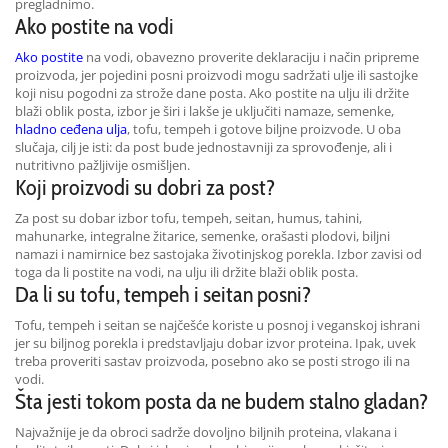
pregladnimo.
Ako postite na vodi
Ako postite
na vodi, obavezno proverite deklaraciju i način pripreme
proizvoda, jer pojedini posni proizvodi mogu sadržati ulje ili sastojke
koji nisu pogodni za strože dane posta. Ako postite na ulju ili držite
blaži oblik posta, izbor je širi i lakše je uključiti namaze, semenke,
hladno ceđena ulja
, tofu, tempeh i gotove biljne proizvode. U oba
slučaja, cilj je isti: da post bude jednostavniji za sprovođenje, ali i
nutritivno pažljivije osmišljen.
Koji proizvodi su dobri za post?
Za post su dobar izbor tofu, tempeh, seitan, humus, tahini,
mahunarke, integralne žitarice, semenke, orašasti plodovi, biljni
namazi i namirnice bez sastojaka životinjskog porekla. Izbor zavisi od
toga da li postite na vodi, na ulju ili držite blaži oblik posta.
Da li su tofu, tempeh i seitan posni?
Tofu, tempeh i seitan se najčešće koriste u posnoj i veganskoj ishrani
jer su biljnog porekla i predstavljaju dobar izvor proteina. Ipak, uvek
treba proveriti sastav proizvoda, posebno ako se posti strogo ili na
vodi.
Šta jesti tokom posta da ne budem stalno gladan?
Najvažnije je da obroci sadrže dovoljno biljnih proteina, vlakana i