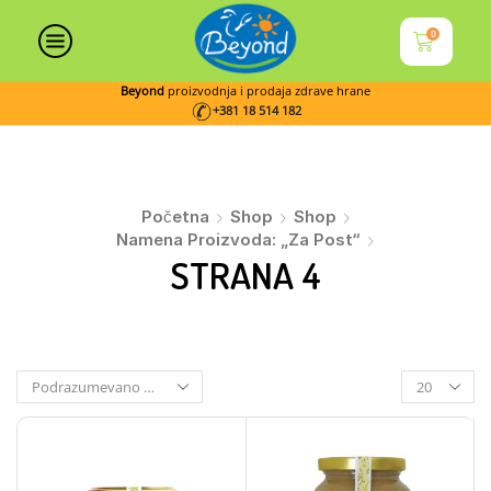
0
Beyond
proizvodnja i prodaja zdrave hrane
+381 18 514 182
Početna
Shop
Shop
Namena Proizvoda: „Za Post“
STRANA 4