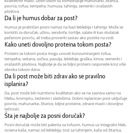
kvalitetnih masti. Dobri izbori su kombinacije mahunarki, žitarica,
povrća, tofua, tempeha, humusa, tahinija, semenki i orašastih
plodova.
Da li je humus dobar za post?
Humus je praktičan posni namaz na bazi leblebija i tahinija. Može se
koristiti za doručak, užinu, sendviče, tortilje, salate ili kao dodatak
pečenom povrću, ali treba proveriti sastav ako postite na vodi.
Kako uneti dovoljno proteina tokom posta?
Proteini se tokom posta mogu unositi konzumiranjem tofua,
tempeha, seitana, sočiva, pasulja, leblebije, graška, kinoe, semenki i
orašastih plodova. Najbolje je da se biljni proteini rasporede kroz više
obroka tokom dana.
Da li post može biti zdrav ako se pravilno
isplanira?
Da, post može biti nutritivno kvalitetan ako se ne zasniva samo na
hlebu, krompiru, testenini i slatkišima. Dobro isplaniran post uključuje
povrće, mahunarke, žitarice, biljne proteine, zdrave masti i dovoljno
tečnosti.
Šta je najbolje za posni doručak?
Posni doručak može biti palenta sa tofuom, humus uz integralni hleb,
ovsena kaša, namaz od leblebija, tost sa tahinijem, kaša od žitarica,