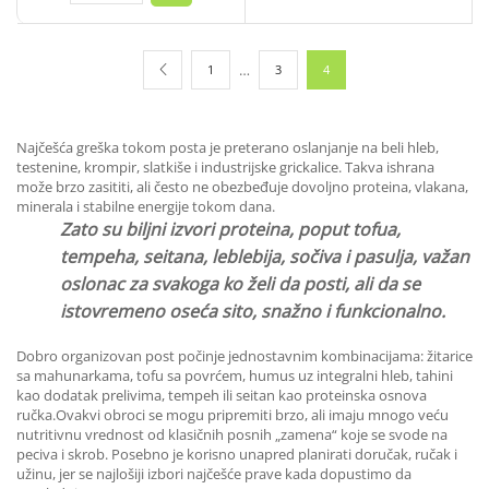
…
1
3
4
Najčešća greška tokom posta je preterano oslanjanje na beli hleb,
testenine, krompir, slatkiše i industrijske grickalice. Takva ishrana
može brzo zasititi, ali često ne obezbeđuje dovoljno proteina, vlakana,
minerala i stabilne energije tokom dana.
Zato su biljni izvori proteina, poput tofua,
tempeha, seitana, leblebija, sočiva i pasulja, važan
oslonac za svakoga ko želi da posti, ali da se
istovremeno oseća sito, snažno i funkcionalno.
Dobro organizovan post počinje jednostavnim kombinacijama: žitarice
sa mahunarkama, tofu sa povrćem, humus uz integralni hleb, tahini
kao dodatak prelivima, tempeh ili seitan kao proteinska osnova
ručka.Ovakvi obroci se mogu pripremiti brzo, ali imaju mnogo veću
nutritivnu vrednost od klasičnih posnih „zamena“ koje se svode na
peciva i skrob. Posebno je korisno unapred planirati doručak, ručak i
užinu, jer se najlošiji izbori najčešće prave kada dopustimo da