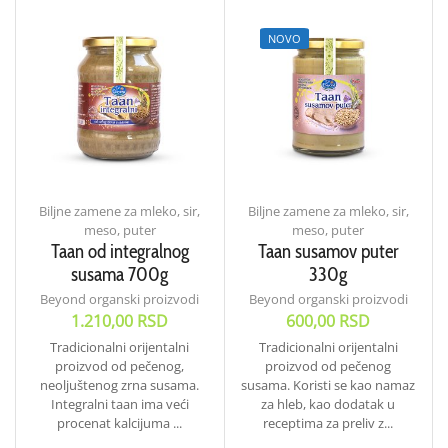
NOVO
Biljne zamene za mleko, sir,
Biljne zamene za mleko, sir,
meso, puter
meso, puter
Taan od integralnog
Taan susamov puter
susama 700g
330g
Beyond organski proizvodi
Beyond organski proizvodi
1.210,00
RSD
600,00
RSD
Tradicionalni orijentalni
Tradicionalni orijentalni
proizvod od pečenog,
proizvod od pečenog
neoljuštenog zrna susama.
susama. Koristi se kao namaz
Integralni taan ima veći
za hleb, kao dodatak u
procenat kalcijuma ...
receptima za preliv z...