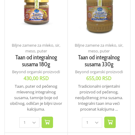
Biljne zamene za mleko, sir,
Biljne zamene za mleko, sir,
meso, puter
meso, puter
Taan od integralnog
Taan od integralnog
susama 180g
susama 330g
Beyond organski proizvodi
Beyond organski proizvodi
430,00
RSD
655,00
RSD
Taan, puter od pečenog
Tradicionalni orijentalni
mlevenog integralnog
proizvod od pečenog,
susama, tamnije boje od
neoljuštenog zrna susama.
običnog, odličan je biljni izvor
Integralni taan ima veći
kalcijuma.
procenat kalcijuma ...