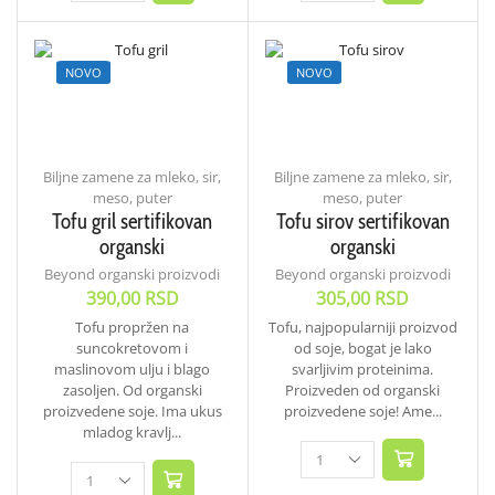
NOVO
NOVO
Biljne zamene za mleko, sir,
Biljne zamene za mleko, sir,
meso, puter
meso, puter
Tofu gril sertifikovan
Tofu sirov sertifikovan
organski
organski
Beyond organski proizvodi
Beyond organski proizvodi
390,00
RSD
305,00
RSD
Tofu propržen na
Tofu, najpopularniji proizvod
suncokretovom i
od soje, bogat je lako
maslinovom ulju i blago
svarljivim proteinima.
zasoljen. Od organski
Proizveden od organski
proizvedene soje. Ima ukus
proizvedene soje! Ame...
mladog kravlj...