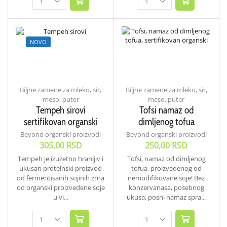
NOVO
Biljne zamene za mleko, sir,
Biljne zamene za mleko, sir,
meso, puter
meso, puter
Tempeh sirovi
Tofsi namaz od
sertifikovan organski
dimljenog tofua
Beyond organski proizvodi
Beyond organski proizvodi
305,00
RSD
250,00
RSD
Tempeh je izuzetno hranljiv i
Tofsi, namaz od dimljenog
ukusan proteinski proizvod
tofua, proizvedenog od
od fermentisanih sojinih zrna
nemodifikovane soje! Bez
od organski proizvedene soje
konzervanasa, posebnog
u vi...
ukusa, posni namaz spra...