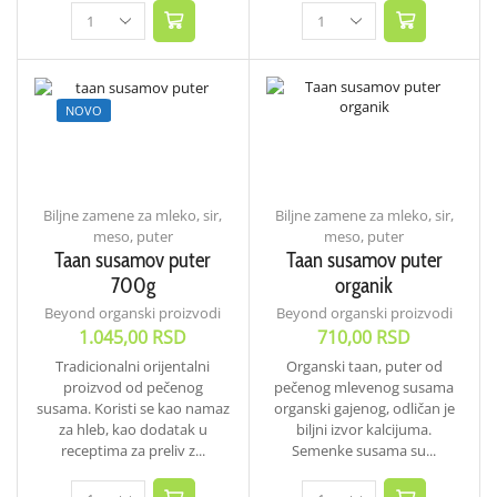
NOVO
Biljne zamene za mleko, sir,
Biljne zamene za mleko, sir,
meso, puter
meso, puter
Taan susamov puter
Taan susamov puter
700g
organik
Beyond organski proizvodi
Beyond organski proizvodi
1.045,00
RSD
710,00
RSD
Tradicionalni orijentalni
Organski taan, puter od
proizvod od pečenog
pečenog mlevenog susama
susama. Koristi se kao namaz
organski gajenog, odličan je
za hleb, kao dodatak u
biljni izvor kalcijuma.
receptima za preliv z...
Semenke susama su...