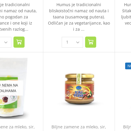
e tradicionalni
Humus je tradicionalni
Hum
čni namaz od nauta,
bliskoistočni namaz od nauta i
šita
no pogodan za
taana (susamovog putera).
ljubi
ance i one koji iz
Odličan je za vegetarijance, kao
ve
venih razlog...
i za ...
N
NEMA NA
ZALIHAMA
ene za mleko, sir,
Biljne zamene za mleko, sir,
Bilj