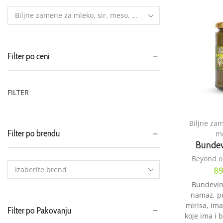
Filter po ceni
FILTER
Biljne zam
Filter po brendu
me
Bundev
Beyond o
89
Bundevin 
namaz, p
mirisa, im
Filter po Pakovanju
koje ima i 