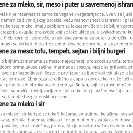
ene za mleko, sir, meso i puter u savremenoj ishran
 više nije rezervisana samo za vegane i vegetarijance. Sve više ljudi
namirnica životinjskog porekla, veću raznovrsnost u ishrani ili prak
e koriste mleko, imaju problem sa laktozom, žele više biljnih prot
tegorija okuplja proizvode koji se lako uklapaju u svakodnevnu ku
za hleb, tortilje i sendviče, a neki kao zamena za puter u doručku, u
: mogu se koristiti brzo, bez komplikovane pripreme, a istovremeno o
ne za meso: tofu, tempeh, sejtan i biljni burgeri
 o biljnim zamenama za meso, najpoznatiji proizvodi su tofu, tempeh, 
dobro prima ukuse začina, marinada i sosova. Može se grilovati, pržit
voje prilagodljivosti, često je prvi izbor za ljude koji tek ulaze u b
tacijom soje. Zbog toga se odlično uklapa u obroke koji traže jači k
a i proteinskih obroka posle treninga.
Sejtan
, koji se pravi od pše
aše, sendviče, roštilj-varijante i jela u kojima je važan osećaj sito
r sejtan nije bezglutenski proizvod.
ene za mleko i sir
za mleko i sir koriste se u kafi, kašama, smutijima, kolačima, sos
 ovsa, pirinča, badema, kokosa ili drugih biljnih sastojaka. Njiho
, pavlake, sira ili mlečnog putera, što je posebno važno osobama koj
d biljnih zamena za sir važno je obratiti pažnju na sastav. Neki proi