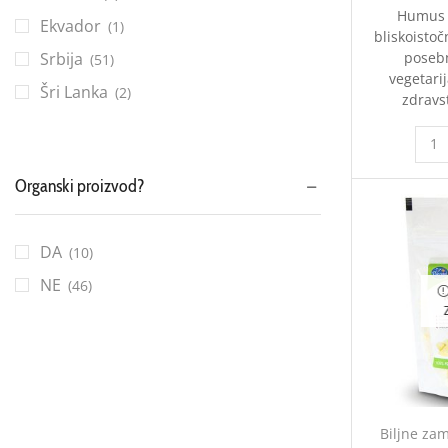
Humus j
50g
(9)
Ekvador
(1)
bliskoisto
700g
(2)
Srbija
poseb
(51)
vegetarij
Šri Lanka
(2)
zdravst
Organski proizvod?
DA
(10)
NE
(46)
Biljne zam