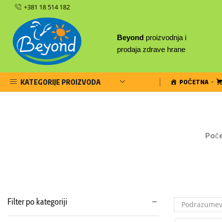
+381 18 514 182
Beyond
proizvodnja i
prodaja zdrave hrane
KATEGORIJE PROIZVODA
POČETNA
Poč
Filter po kategoriji