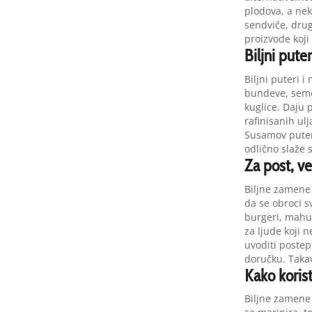
plodova, a nek
sendviče, drugi
proizvode koji
Biljni pute
Biljni puteri 
bundeve, semen
kuglice. Daju
rafinisanih ulj
Susamov puter,
odlično slaže
Za post, v
Biljne zamene 
da se obroci s
burgeri, mahun
za ljude koji
uvoditi postep
doručku. Takav
Kako korist
Biljne zamene 