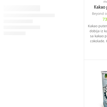
me
Kakao 
Beyond o
73
Kakao puter
dobija iz k
sa kakao 
cokolade. K