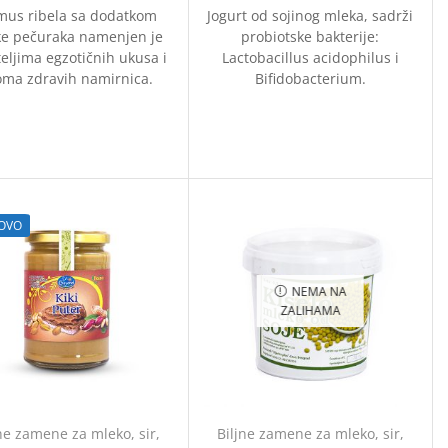
us ribela sa dodatkom
Jogurt od sojinog mleka, sadrži
ke pečuraka namenjen je
probiotske bakterije:
teljima egzotičnih ukusa i
Lactobacillus acidophilus i
oma zdravih namirnica.
Bifidobacterium.
OVO
NEMA NA
ZALIHAMA
ne zamene za mleko, sir,
Biljne zamene za mleko, sir,