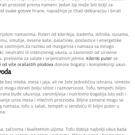
irati proizvod prema nameni: jedan tip može biti bolji za
d svake gotove hrane, najvažnije je čitati deklaraciju i birati
trijskim namazima. Puteri od kikirikija, badema, lešnika, susama,
nu, smutije, ovsene kaše, palačinke, poslastice i energetske
ne zasitnijim.Za razliku od margarina i namaza sa mnogo
tki, neutralni ili intenzivnog ukusa, u zavisnosti od sirovine.
prelivima za salate i orijentalnim jelima.
Kikiriki puter
se
i od više orašastih plodova
donose bogatiji i kompleksniji ukus.
voda
e bez mleka, mesa i jaja, ali ne žele jednoličnu ishranu. Umesto
zi mogu doneti bolju sitost i raznovrsnost. Tofu, tempeh, biljni
a bude ukusnija, zanimljivija i nutritivno bogatija.Isto važi i
smanje unos mesa i mlečnih proizvoda. Biljne zamene mogu se
namaza, tofu u salati, tempeh u sendviču ili biljni puter u
ine.
, začinima i kvalitetnim uljima. Tofu dobija najbolji ukus kada