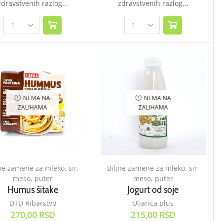
zdravstvenih razlog...
zdravstvenih razlog...
NEMA NA
NEMA NA
ZALIHAMA
ZALIHAMA
ne zamene za mleko, sir,
Biljne zamene za mleko, sir,
meso, puter
meso, puter
Humus šitake
Jogurt od soje
DTD Ribarstvo
Uljarica plus
270,00
RSD
215,00
RSD