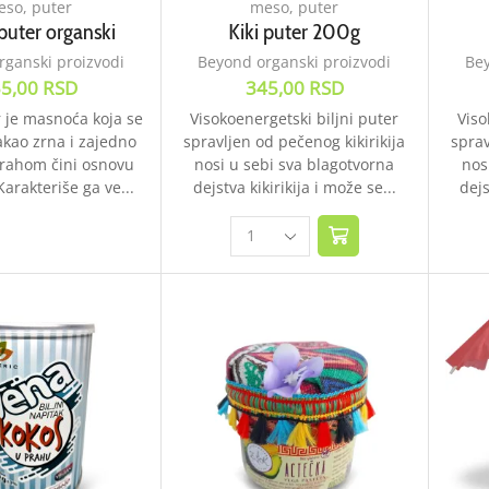
so, puter
meso, puter
puter organski
Kiki puter 200g
rganski proizvodi
Beyond organski proizvodi
Bey
5,00
RSD
345,00
RSD
 je masnoća koja se
Visokoenergetski biljni puter
Viso
akao zrna i zajedno
spravljen od pečenog kikirikija
sprav
prahom čini osnovu
nosi u sebi sva blagotvorna
nos
arakteriše ga ve...
dejstva kikirikija i može se...
dejs