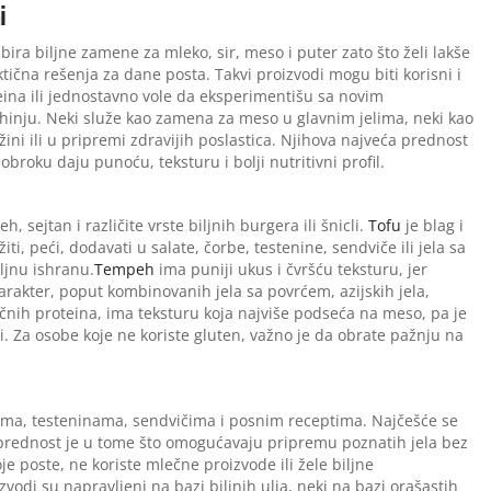
i
 bira biljne zamene za mleko, sir, meso i puter zato što želi lakše
tična rešenja za dane posta. Takvi proizvodi mogu biti korisni i
eina ili jednostavno vole da eksperimentišu sa novim
hinju. Neki služe kao zamena za meso u glavnim jelima, neki kao
žini ili u pripremi zdravijih poslastica. Njihova najveća prednost
broku daju punoću, teksturu i bolji nutritivni profil.
sejtan i različite vrste biljnih burgera ili šnicli.
Tofu
je blag i
i, peći, dodavati u salate, čorbe, testenine, sendviče ili jela sa
iljnu ishranu.
Tempeh
ima puniji ukus i čvršću teksturu, jer
arakter, poput kombinovanih jela sa povrćem, azijskih jela,
ničnih proteina, ima teksturu koja najviše podseća na meso, pa je
sti. Za osobe koje ne koriste gluten, važno je da obrate pažnju na
ovima, testeninama, sendvičima i posnim receptima. Najčešće se
va prednost je u tome što omogućavaju pripremu poznatih jela bez
e poste, ne koriste mlečne proizvode ili žele biljne
zvodi su napravljeni na bazi biljnih ulja, neki na bazi orašastih