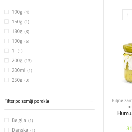
100g
(4)
150g
(1)
180g
(8)
190g
(6)
1l
(1)
200g
(13)
200ml
(1)
250g
(3)
330g
(3)
350g
(3)
Biljne zam
Filter po zemlji porekla
me
360g
(1)
Humus
400ml
(1)
Belgija
(1)
31
500ml
(2)
Danska
(1)