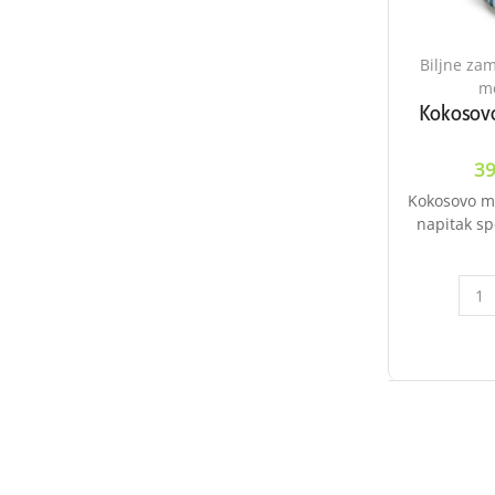
Biljne zam
me
Kokosovo
39
Kokosovo ml
napitak sp