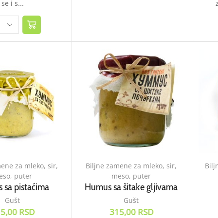
se i s...
ene za mleko, sir,
Biljne zamene za mleko, sir,
Bilj
so, puter
meso, puter
 sa pistaćima
Humus sa šitake gljivama
Gušt
Gušt
5,00
RSD
315,00
RSD