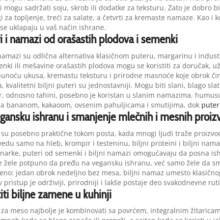
i mogu sadržati soju, skrob ili dodatke za teksturu. Zato je dobro b
 za topljenje, treći za salate, a četvrti za kremaste namaze. Kao i ko
 se uklapaju u vaš način ishrane.
ri i namazi od orašastih plodova i semenki
i namazi su odlična alternativa klasičnom puteru, margarinu i indus
ki ili mešavine orašastih plodova mogu se koristiti za doručak, uži
 punoću ukusa, kremastu teksturu i prirodne masnoće koje obrok či
a, kvalitetni biljni puteri su jednostavniji. Mogu biti slani, blago sla
 odnosno tahini, posebno je koristan u slanim namazima, humusu, 
 sa bananom, kakaoom, ovsenim pahuljicama i smutijima, dok
puter
egansku ishranu i smanjenje mlečnih i mesnih proiz
su posebno praktične tokom posta, kada mnogi ljudi traže proizvod
vedu samo na hleb, krompir i testeninu, biljni proteini i biljni nama
arke, puteri od semenki i biljni namazi omogućavaju da posna ishran
 ne žele potpuno da pređu na vegansku ishranu, već samo žele da 
eno: jedan obrok nedeljno bez mesa, biljni namaz umesto klasičnog 
 pristup je održiviji, prirodniji i lakše postaje deo svakodnevne rut
iti biljne zamene u kuhinji
za meso najbolje je kombinovati sa povrćem, integralnim žitaricama