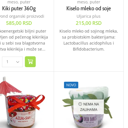
meso, puter
meso, puter
Kiki puter 360g
Kiselo mleko od soje
ond organski proizvodi
Uljarica plus
585,00
RSD
215,00
RSD
koenergetski biljni puter
Kiselo mleko od sojinog mleka,
ljen od pečenog kikirikija
sa probiotskim bakterijama:
i u sebi sva blagotvorna
Lactobacillus acidophilus i
tva kikirikija i može se...
Bifidobacterium.
NOVO
NEMA NA
ZALIHAMA