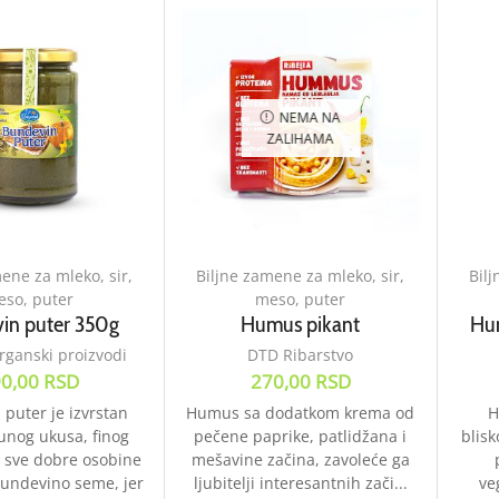
NEMA NA
ZALIHAMA
ene za mleko, sir,
Biljne zamene za mleko, sir,
Bilj
so, puter
meso, puter
in puter 350g
Humus pikant
Hu
rganski proizvodi
DTD Ribarstvo
0,00
RSD
270,00
RSD
puter je izvrstan
Humus sa dodatkom krema od
H
unog ukusa, finog
pečene paprike, patlidžana i
blis
a sve dobre osobine
mešavine začina, zavoleće ga
bundevino seme, jer
ljubitelji interesantnih zači...
ve