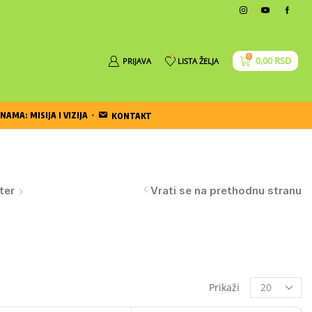
0
0
0,00
RSD
PRIJAVA
LISTA ŽELJA
NAMA: MISIJA I VIZIJA
KONTAKT
ter
Vrati se na prethodnu stranu
Prikaži