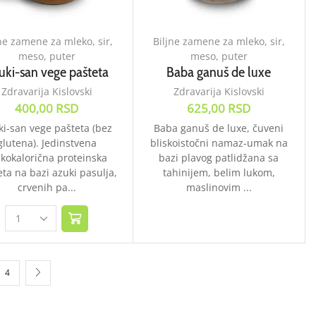
ne zamene za mleko, sir,
Biljne zamene za mleko, sir,
meso, puter
meso, puter
uki-san vege pašteta
Baba ganuš de luxe
Zdravarija Kislovski
Zdravarija Kislovski
400,00
RSD
625,00
RSD
ki-san vege pašteta (bez
Baba ganuš de luxe, čuveni
glutena). Jedinstvena
bliskoistočni namaz-umak na
skokalorična proteinska
bazi plavog patlidžana sa
ta na bazi azuki pasulja,
tahinijem, belim lukom,
crvenih pa...
maslinovim ...
4