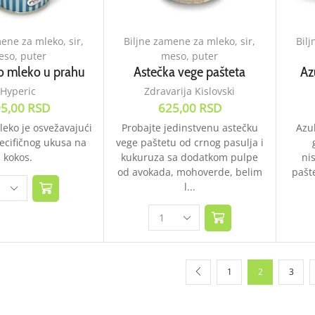
ene za mleko, sir,
Biljne zamene za mleko, sir,
Bilj
so, puter
meso, puter
 mleko u prahu
Astečka vege pašteta
Az
Hyperic
Zdravarija Kislovski
5,00
RSD
625,00
RSD
eko je osvežavajući
Probajte jedinstvenu astečku
Azu
ecifičnog ukusa na
vege paštetu od crnog pasulja i
kokos.
kukuruza sa dodatkom pulpe
ni
od avokada, mohoverde, belim
pašte
l...
1
2
3