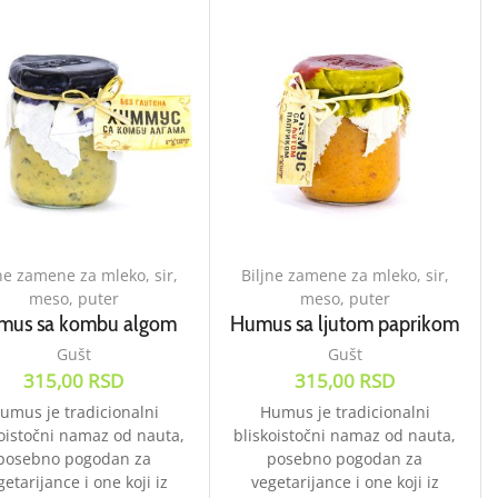
ne zamene za mleko, sir,
Biljne zamene za mleko, sir,
meso, puter
meso, puter
mus sa kombu algom
Humus sa ljutom paprikom
Gušt
Gušt
315,00
RSD
315,00
RSD
umus je tradicionalni
Humus je tradicionalni
koistočni namaz od nauta,
bliskoistočni namaz od nauta,
posebno pogodan za
posebno pogodan za
getarijance i one koji iz
vegetarijance i one koji iz