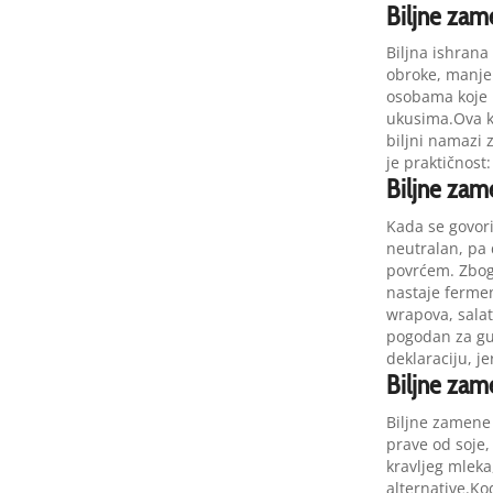
Biljne zam
Biljna ishrana
obroke, manje 
osobama koje n
ukusima.Ova ka
biljni namazi 
je praktičnost
Biljne zame
Kada se govori
neutralan, pa 
povrćem. Zbog s
nastaje fermen
wrapova, salat
pogodan za gul
deklaraciju, je
Biljne zam
Biljne zamene 
prave od soje,
kravljeg mleka
alternative.Ko