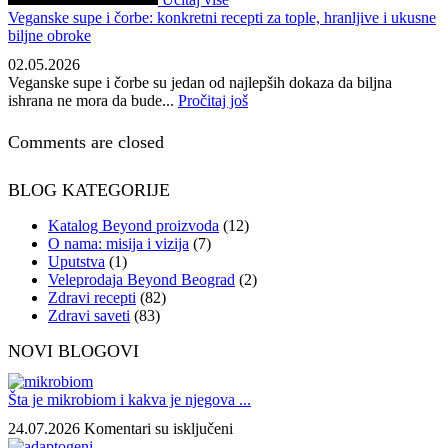
Veganske supe i čorbe: konkretni recepti za tople, hranljive i ukusne
biljne obroke
02.05.2026
Veganske supe i čorbe su jedan od najlepših dokaza da biljna
ishrana ne mora da bude...
Pročitaj još
Comments are closed
BLOG KATEGORIJE
Katalog Beyond proizvoda
(12)
O nama: misija i vizija
(7)
Uputstva
(1)
Veleprodaja Beyond Beograd
(2)
Zdravi recepti
(82)
Zdravi saveti
(83)
NOVI BLOGOVI
Šta je mikrobiom i kakva je njegova ...
na
24.07.2026
Komentari su isključeni
Šta