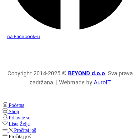
na Facebook-u
Copyright 2014-2025 ©
BEYOND d.o.o
. Sva prava
zadržana. | Webmade by
AuroIT
Početna
Shop
Prijavite se
Lista Želja
Pročitaj još
Pročitaj još