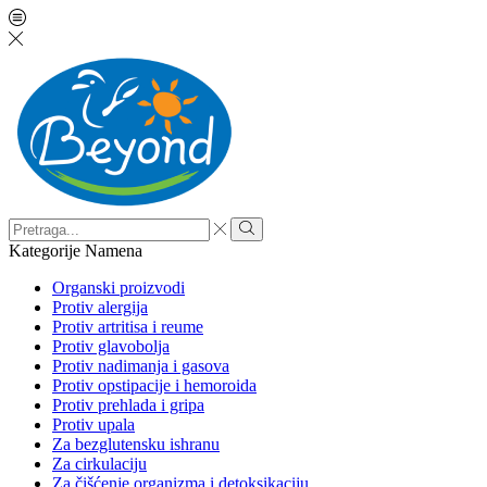
Search
input
Search
Kategorije
Namena
Organski proizvodi
Protiv alergija
Protiv artritisa i reume
Protiv glavobolja
Protiv nadimanja i gasova
Protiv opstipacije i hemoroida
Protiv prehlada i gripa
Protiv upala
Za bezglutensku ishranu
Za cirkulaciju
Za čišćenje organizma i detoksikaciju