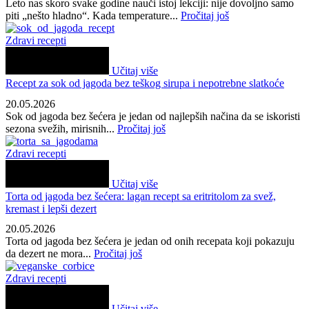
Leto nas skoro svake godine nauči istoj lekciji: nije dovoljno samo
piti „nešto hladno“. Kada temperature...
Pročitaj još
Zdravi recepti
Učitaj više
Recept za sok od jagoda bez teškog sirupa i nepotrebne slatkoće
20.05.2026
Sok od jagoda bez šećera je jedan od najlepših načina da se iskoristi
sezona svežih, mirisnih...
Pročitaj još
Zdravi recepti
Učitaj više
Torta od jagoda bez šećera: lagan recept sa eritritolom za svež,
kremast i lepši dezert
20.05.2026
Torta od jagoda bez šećera je jedan od onih recepata koji pokazuju
da dezert ne mora...
Pročitaj još
Zdravi recepti
Učitaj više