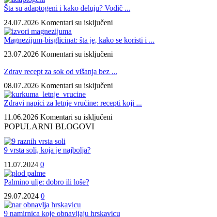
je
Šta su adaptogeni i kako deluju? Vodič ...
mikrobiom
na
24.07.2026
Komentari su isključeni
i
Šta
kakva
su
Magnezijum-bisglicinat: šta je, kako se koristi i ...
je
adaptogeni
njegova
na
23.07.2026
Komentari su isključeni
i
veza
Magnezijum-
kako
sa
bisglicinat:
Zdrav recept za sok od višanja bez ...
deluju?
mikrobiotom,
šta
Vodič
na
08.07.2026
Komentari su isključeni
„mikrobiotikom“
je,
za
Zdrav
i
kako
početnike
recept
Zdravi napici za letnje vrućine: recepti koji ...
makrobiotikom?
se
za
za
koristi
na
11.06.2026
Komentari su isključeni
upoznavanje
sok
i
Zdravi
POPULARNI BLOGOVI
biljaka
od
koji
napici
koje
višanja
su
za
pomažu
bez
najbolji
9 vrsta soli, koja je najbolja?
letnje
organizmu
kuvanja
prirodni
vrućine:
da
11.07.2024
0
izvori
recepti
se
magnezijuma?
koji
lakše
Palmino ulje: dobro ili loše?
osvežavaju,
nosi
hrane
29.07.2024
0
sa
i
stresom
prijaju
9 namirnica koje obnavljaju hrskavicu