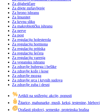
Za dijabetičare
Za dijete mršavljenje
Za hrono ishranu
Za Imunitet
Za krvnu sliku
Za makrobiotičku ishranu
Za nerve
Za post
Za regulaciju holesterola
Za regulaciju hormona
Za regulaciju pritiska
Za regulaciju šećera
Za regulaciju varenja
Za vegansku ishranu
Za zdravlje bubrega i bešike
Za zdravlje kože i kose
Za zdravlje mozga
Za zdravlje srca i krvnih sudova
Za zdravlje zuba i desni
Artikli na sniženju: akcije, popusti
Žitarice, mahunarke, musli, keksi, testenine, hlebovi
Orašasti plodovi, semenke, proteinska brašna