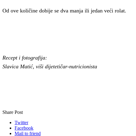
Od ove količine dobije se dva manja ili jedan veći rolat.
Recept i fotografija:
Slavica Matić, viši dijetetičar-nutricionista
Share Post
Twitter
Facebook
Mail to friend