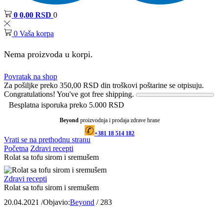
0
0,00
RSD
0
0
Vaša korpa
Nema proizvoda u korpi.
Povratak na shop
Za pošiljke preko
350,00
RSD
din troškovi poštarine se otpisuju.
Congratulations! You've got free shipping.
Besplatna isporuka preko 5.000 RSD
Beyond
proizvodnja i prodaja zdrave hrane
+381 18 514 182
Vrati se na prethodnu stranu
Početna
Zdravi recepti
Rolat sa tofu sirom i sremušem
Zdravi recepti
Rolat sa tofu sirom i sremušem
20.04.2021
/
Objavio:
Beyond
/
283