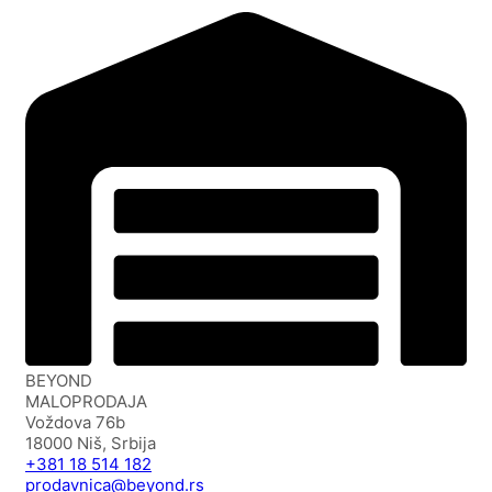
BEYOND
MALOPRODAJA
Voždova 76b
18000 Niš, Srbija
+381 18 514 182
prodavnica@beyond.rs