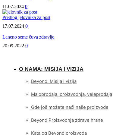
organizmu
11.07.2024
0
Predlog jelovnika za post
17.07.2024
0
Laneno seme čuva zdravlje
20.09.2022
0
O NAMA: MISIJA I VIZIJA
Beyond: Misija i vizija
Maloprodaja, proizvodnja, veleprodaja
Gde još možete naći naše proizvode
Beyond Proizvodnja zdrave hrane
Katalog Beyond proizvoda