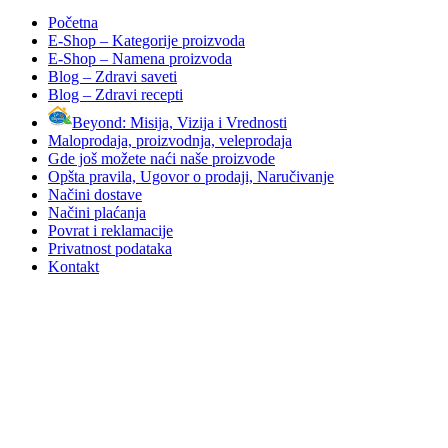
Početna
E-Shop – Kategorije proizvoda
E-Shop – Namena proizvoda
Blog – Zdravi saveti
Blog – Zdravi recepti
Beyond: Misija, Vizija i Vrednosti
Maloprodaja, proizvodnja, veleprodaja
Gde još možete naći naše proizvode
Opšta pravila, Ugovor o prodaji, Naručivanje
Načini dostave
Načini plaćanja
Povrat i reklamacije
Privatnost podataka
Kontakt