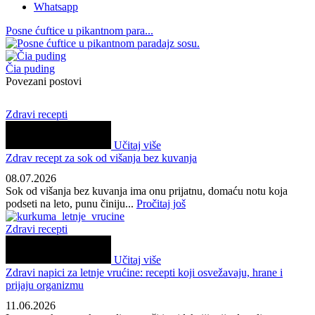
Whatsapp
Posne ćuftice u pikantnom para...
Čia puding
Povezani postovi
Zdravi recepti
Učitaj više
Zdrav recept za sok od višanja bez kuvanja
08.07.2026
Sok od višanja bez kuvanja ima onu prijatnu, domaću notu koja
podseti na leto, punu činiju...
Pročitaj još
Zdravi recepti
Učitaj više
Zdravi napici za letnje vrućine: recepti koji osvežavaju, hrane i
prijaju organizmu
11.06.2026