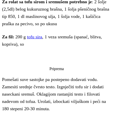
Za rolat sa tofu sirom i sremušem potrebno je
: 2 šolje
(2,5dl) belog kukuruznog brašna, 1 šolja pšeničnog brašna
tip 850, 1 dl maslinovog ulja, 1 šolja vode, 1 kašičica
praška za pecivo, so po ukusu
Za fil:
200 g
tofu sira
, 1 veza sremuša (spanać, blitva,
kopriva), so
Priprema
Pomešati suve sastojke pa postepeno dodavati vodu.
Zamesiti srednje čvrsto testo. Izgnječiti tofu sir i dodati
naseckani sremuš. Oklagijom rastanjiti testo i filovati
nadevom od tofua. Urolati, izbockati viljuškom i peći na
180 stepeni 20-30 minuta.