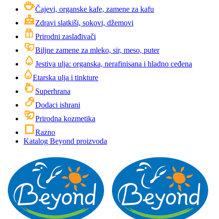
Čajevi, organske kafe, zamene za kafu
Zdravi slatkiši, sokovi, džemovi
Prirodni zaslađivači
Biljne zamene za mleko, sir, meso, puter
Jestiva ulja: organska, nerafinisana i hladno ceđena
Etarska ulja i tinkture
Superhrana
Dodaci ishrani
Prirodna kozmetika
Razno
Katalog Beyond proizvoda