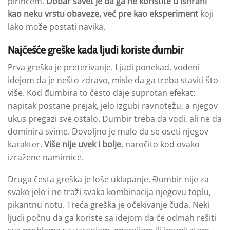
pirinčem.
Dobar savet je
da ga ne koristite u ishrani
kao neku vrstu obaveze
, već pre kao eksperiment
koji
lako može postati navika.
Najčešće greške kada ljudi koriste đumbir
Prva greška je preterivanje. Ljudi ponekad, vođeni
idejom da je nešto zdravo, misle da ga treba staviti što
više. Kod đumbira to često daje suprotan efekat:
napitak postane prejak, jelo izgubi ravnotežu, a njegov
ukus pregazi sve ostalo. Đumbir treba da vodi, ali ne da
dominira svime. Dovoljno je malo da se oseti njegov
karakter.
Više nije uvek i bolje
, naročito kod ovako
izražene namirnice.
Druga česta greška je loše uklapanje. Đumbir nije za
svako jelo i ne traži svaka kombinacija njegovu toplu,
pikantnu notu. Treća greška je očekivanje čuda. Neki
ljudi počnu da ga koriste sa idejom da će odmah rešiti