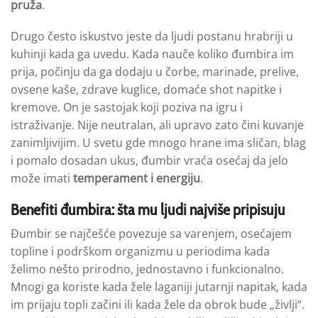
pruža
.
Drugo često iskustvo jeste da ljudi postanu hrabriji u
kuhinji kada ga uvedu. Kada nauče koliko đumbira im
prija, počinju da ga dodaju u čorbe, marinade, prelive,
ovsene kaše, zdrave kuglice, domaće shot napitke i
kremove. On je sastojak koji poziva na igru i
istraživanje. Nije neutralan, ali upravo zato čini kuvanje
zanimljivijim. U svetu gde mnogo hrane ima sličan, blag
i pomalo dosadan ukus, đumbir vraća osećaj da jelo
može imati
temperament i energiju
.
Benefiti đumbira: šta mu ljudi najviše pripisuju
Đumbir se najčešće povezuje sa varenjem, osećajem
topline i podrškom organizmu u periodima kada
želimo nešto prirodno, jednostavno i funkcionalno.
Mnogi ga koriste kada žele laganiji jutarnji napitak, kada
im prijaju topli začini ili kada žele da obrok bude „življi“.