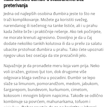
preterivanja
Jedna od najlepših osobina đumbira jeste to što ne
traži komplikovanje. Možete ga koristiti svežeg,
narendanog ili isečenog na tanke listiće, ali i u prahu
kada želite brže i praktičnije rešenje. Ako tek počinjete,
ne morate krenuti agresivno. Dovoljno je da u čaj
dodate nekoliko tankih kolutova ili da u preliv za salatu
ubacite prstohvat đumbira u prahu. Tako ćete upoznati
njegov ukus bez osećaja da ste prezačinili jelo.
Najvažnije je da pronađete meru koja vam prija. Neko
voli izražen, gotovo ljut ton, dok drugome više
odgovara blaga svežina u pozadini. Đumbir se lepo
slaže sa limunom, pomorandžom, medom, jabukom,
šargarepom, bundevom, kurkumom, cimetom,
kokosom i mnogim biljnim napicima. Takođe se odlično
kombinuje sa povrćem, mahunarkama, tofuom i