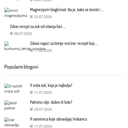
Magnezijum-bisglicinat: šta je, kako se koristi i ...
23.07.2026
Zdrav recept za sok od višanja bez ...
08.07.2026
Zdravi napici za letnje vrućine: recepti koji ...
11.06.2026
Popularni blogovi
9 vrsta soli, koja je najbolja?
11.07.2024
Palmino ulje: dobro ili loše?
29.07.2024
9 namirnica koje obnavljaju hrskavicu
11.07.2024