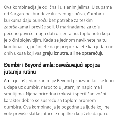
Ova kombinacija je odlična i u slanim jelima. U supama
od šargarepe, bundeve ili crvenog sočiva, đumbir i
kurkuma daju punoću bez potrebe za teškim
zapršakama i previše soli. U marinadama za tofu ili
pečeno povrće mogu dati orijentalnu, toplu notu koja
jelo čini slojevitijim. Kada se jednom naviknete na tu
kombinaciju, počinjete da je prepoznajete kao jedan od
onih ukusa koji vas
greju iznutra, ali ne opterećuju
.
Đumbir i Beyond amla: osvežavajući spoj za
jutarnju rutinu
Amla
je još jedan zanimljiv Beyond proizvod koji se lepo
uklapa uz đumbir, naročito u jutarnjim napicima i
smutijima. Njena prirodna trpkost i specifičan voćni
karakter dobro se susreću sa toplom aromom
đumbira. Ova kombinacija je pogodna za ljude koji ne
vole previše slatke jutarnje napitke i koji žele da jutro