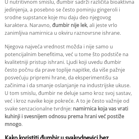
U nutritivnom smislu, đumbir sadrži različita bioaktivna
jedinjenja, a posebno se često pominju gingeroli i
srodne supstance koje mu daju deo njegovog
karaktera. Naravno,
đumbir nije lek
, ali jeste vrlo
zanimljiva namirnica u okviru raznovrsne ishrane.
Njegova najveća vrednost možda i nije samo u
potencijalnim benefitima, već u tome što podstiče na
kvalitetniji pristup ishrani. Ljudi koji uvedu đumbir
često počnu da prave toplije napitke, da više pažnje
posvećuju pripremi hrane, da eksperimentišu sa
začinima i da smanje oslanjanje na industrijske ukuse.
U tom smislu, đumbir ne deluje samo kroz svoj sastav,
već i kroz navike koje pokreće. A to je često važnije od
svake senzacionalne tvrdnje:
namirnica koja vas vrati
kuhinji i svesnijem odnosu prema hrani već
postiže
mnogo
.
Kako koristiti đumbir u svakodnevici bez