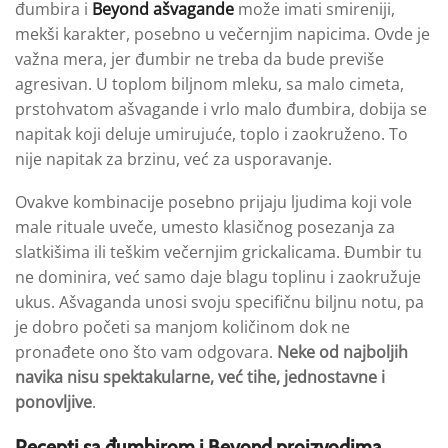
đumbira i
Beyond ašvagande
može imati smireniji,
mekši karakter, posebno u večernjim napicima. Ovde je
važna mera, jer đumbir ne treba da bude previše
agresivan. U toplom biljnom mleku, sa malo cimeta,
prstohvatom ašvagande i vrlo malo đumbira, dobija se
napitak koji deluje umirujuće, toplo i zaokruženo. To
nije napitak za brzinu, već za usporavanje.
Ovakve kombinacije posebno prijaju ljudima koji vole
male rituale uveče, umesto klasičnog posezanja za
slatkišima ili teškim večernjim grickalicama. Đumbir tu
ne dominira, već samo daje blagu toplinu i zaokružuje
ukus. Ašvaganda unosi svoju specifičnu biljnu notu, pa
je dobro početi sa manjom količinom dok ne
pronađete ono što vam odgovara.
Neke od najboljih
navika nisu spektakularne, već tihe, jednostavne i
ponovljive
.
Recepti sa đumbirom i Beyond proizvodima