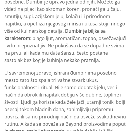
posebne. Đumbir je upravo jedna od njih. Možete ga
videti na pijaci kao skroman koren, pronaći ga u čaju,
smutiju, supi, azijskom jelu, kolaču ili prirodnom
napitku, a opet iza njegovog mirisa i ukusa stoji mnogo
više od kulinarskog detalja.
Đumbir je biljka
sa
karakterom
: blago ljut, aromatičan, topao, osvežavajući
i vrlo prepoznatljiv. Ne pokušava da se dopadne svima
na prvu, ali kada mu date šansu, često postane
sastojak bez kog je kuhinja nekako praznija.
U savremenoj zdravoj ishrani đumbir ima posebno
mesto zato što spaja tri važne stvari: ukus,
funkcionalnost i ritual. Nije samo dodatak jelu, već i
način da obrok ili napitak dobiju više dubine, topline i
živosti. Ljudi ga koriste kada žele jači jutarnji tonik, bolji
osećaj tokom hladnih dana, zanimljiviju pripremu
povrća ili samo prirodniji način da osveže svakodnevnu
rutinu. A kada se poveže sa Beyond proizvodima poput