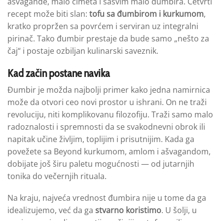
ašvagande, malo cimeta i sasvim malo đumbira. Četvrti
recept može biti slan:
tofu sa đumbirom i kurkumom
,
kratko propržen sa povrćem i serviran uz integralni
pirinač. Tako đumbir prestaje da bude samo „nešto za
čaj“ i postaje ozbiljan kulinarski saveznik.
Kad začin postane navika
Đumbir je možda najbolji primer kako jedna namirnica
može da otvori ceo novi prostor u ishrani. On ne traži
revoluciju, niti komplikovanu filozofiju. Traži samo malo
radoznalosti i spremnosti da se svakodnevni obrok ili
napitak učine življim, toplijim i prisutnijim. Kada ga
povežete sa Beyond kurkumom, amlom i ašvagandom,
dobijate još širu paletu mogućnosti — od jutarnjih
tonika do večernjih rituala.
Na kraju, najveća vrednost đumbira nije u tome da ga
idealizujemo, već da ga
stvarno koristimo
. U šolji, u