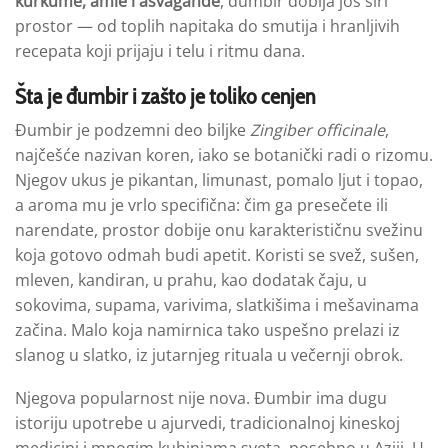
kurkume, amle i ašvagande
, đumbir dobija još širi
prostor — od toplih napitaka do smutija i hranljivih
recepata koji prijaju i telu i ritmu dana.
Šta je
đumbir
i zašto je toliko cenjen
Đumbir je podzemni deo biljke
Zingiber officinale
,
najčešće nazivan koren, iako se botanički radi o rizomu.
Njegov ukus je pikantan, limunast, pomalo ljut i topao,
a aroma mu je vrlo specifična: čim ga presečete ili
narendate, prostor dobije onu karakterističnu svežinu
koja gotovo odmah budi apetit. Koristi se svež, sušen,
mleven, kandiran, u prahu, kao dodatak čaju, u
sokovima, supama, varivima, slatkišima i mešavinama
začina. Malo koja namirnica tako uspešno prelazi iz
slanog u slatko, iz jutarnjeg rituala u večernji obrok.
Njegova popularnost nije nova. Đumbir ima dugu
istoriju upotrebe u ajurvedi, tradicionalnoj kineskoj