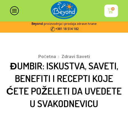
0
Beyond
proizvodnja i prodaja zdrave hrane
+381 18 514 182
Početna
Zdravi Saveti
ĐUMBIR: ISKUSTVA, SAVETI,
BENEFITI I RECEPTI KOJE
ĆETE POŽELETI DA UVEDETE
U SVAKODNEVICU