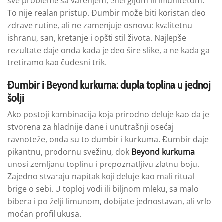
sve probleme sa varenjem, energijom ili imunitetom.
To nije realan pristup. Đumbir može biti koristan deo
zdrave rutine, ali ne zamenjuje osnovu: kvalitetnu
ishranu, san, kretanje i opšti stil života. Najlepše
rezultate daje onda kada je deo šire slike, a ne kada ga
tretiramo kao čudesni trik.
Đumbir i Beyond kurkuma: dupla toplina u jednoj
šolji
Ako postoji kombinacija koja prirodno deluje kao da je
stvorena za hladnije dane i unutrašnji osećaj
ravnoteže, onda su to đumbir i kurkuma. Đumbir daje
pikantnu, prodornu svežinu, dok
Beyond kurkuma
unosi zemljanu toplinu i prepoznatljivu zlatnu boju.
Zajedno stvaraju napitak koji deluje kao mali ritual
brige o sebi. U toploj vodi ili biljnom mleku, sa malo
bibera i po želji limunom, dobijate jednostavan, ali vrlo
moćan profil ukusa.