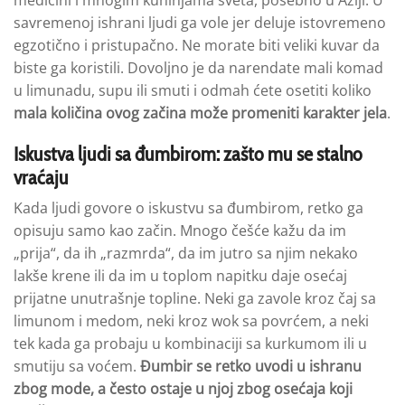
medicini i mnogim kuhinjama sveta, posebno u Aziji. U
savremenoj ishrani ljudi ga vole jer deluje istovremeno
egzotično i pristupačno. Ne morate biti veliki kuvar da
biste ga koristili. Dovoljno je da narendate mali komad
u limunadu, supu ili smuti i odmah ćete osetiti koliko
mala količina ovog začina može promeniti karakter jela
.
Iskustva ljudi sa đumbirom: zašto mu se stalno
vraćaju
Kada ljudi govore o iskustvu sa đumbirom, retko ga
opisuju samo kao začin. Mnogo češće kažu da im
„prija“, da ih „razmrda“, da im jutro sa njim nekako
lakše krene ili da im u toplom napitku daje osećaj
prijatne unutrašnje topline. Neki ga zavole kroz čaj sa
limunom i medom, neki kroz wok sa povrćem, a neki
tek kada ga probaju u kombinaciji sa kurkumom ili u
smutiju sa voćem.
Đumbir se retko uvodi u ishranu
zbog mode, a često ostaje u njoj zbog osećaja koji