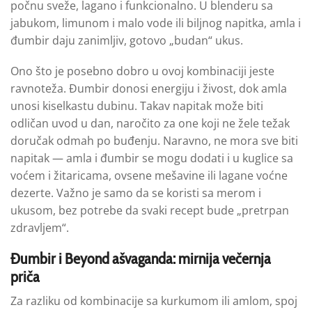
počnu sveže, lagano i funkcionalno. U blenderu sa
jabukom, limunom i malo vode ili biljnog napitka, amla i
đumbir daju zanimljiv, gotovo „budan“ ukus.
Ono što je posebno dobro u ovoj kombinaciji jeste
ravnoteža. Đumbir donosi energiju i živost, dok amla
unosi kiselkastu dubinu. Takav napitak može biti
odličan uvod u dan, naročito za one koji ne žele težak
doručak odmah po buđenju. Naravno, ne mora sve biti
napitak — amla i đumbir se mogu dodati i u kuglice sa
voćem i žitaricama, ovsene mešavine ili lagane voćne
dezerte. Važno je samo da se koristi sa merom i
ukusom, bez potrebe da svaki recept bude „pretrpan
zdravljem“.
Đumbir i Beyond ašvaganda: mirnija večernja
priča
Za razliku od kombinacije sa kurkumom ili amlom, spoj