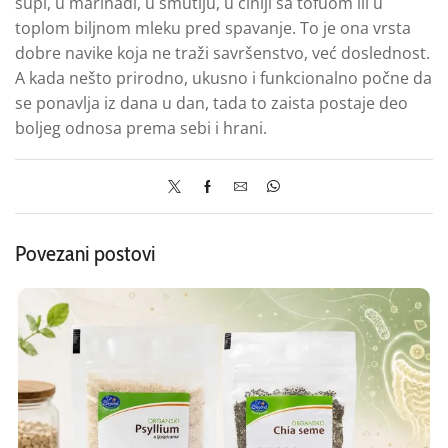
supi, u marinadi, u smutiju, u činiji sa tofuom ili u
toplom biljnom mleku pred spavanje. To je ona vrsta
dobre navike koja ne traži savršenstvo, već doslednost.
A kada nešto prirodno, ukusno i funkcionalno počne da
se ponavlja iz dana u dan, tada to zaista postaje deo
boljeg odnosa prema sebi i hrani.
Povezani postovi