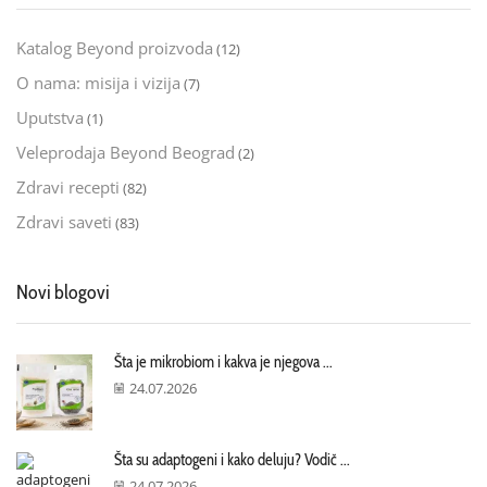
Katalog Beyond proizvoda
(12)
O nama: misija i vizija
(7)
Uputstva
(1)
Veleprodaja Beyond Beograd
(2)
Zdravi recepti
(82)
Zdravi saveti
(83)
Novi blogovi
Šta je mikrobiom i kakva je njegova ...
24.07.2026
Šta su adaptogeni i kako deluju? Vodič ...
24.07.2026