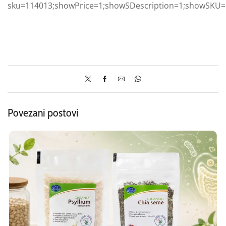
sku=114013;showPrice=1;showSDescription=1;showSKU=
Povezani postovi