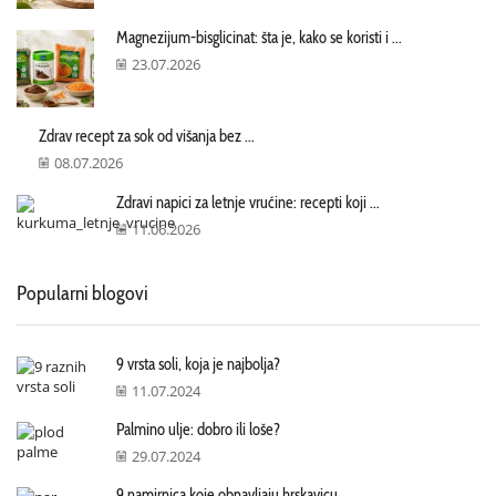
Magnezijum-bisglicinat: šta je, kako se koristi i ...
23.07.2026
Zdrav recept za sok od višanja bez ...
08.07.2026
Zdravi napici za letnje vrućine: recepti koji ...
11.06.2026
Popularni blogovi
9 vrsta soli, koja je najbolja?
11.07.2024
Palmino ulje: dobro ili loše?
29.07.2024
9 namirnica koje obnavljaju hrskavicu