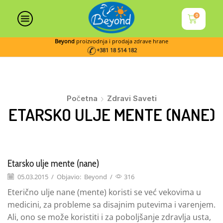
0
Beyond
proizvodnja i prodaja zdrave hrane
+381 18 514 182
Početna
Zdravi Saveti
ETARSKO ULJE MENTE (NANE)
Etarsko ulje mente (nane)
05.03.2015
/
Objavio:
Beyond
/
316
Eterično ulje nane (mente) koristi se već vekovima u
medicini, za probleme sa disajnim putevima i varenjem.
Ali, ono se može koristiti i za poboljšanje zdravlja usta,