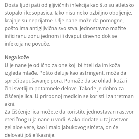
Dosta ljudi pati od gljivičnih infekcija kao što su atletsko
stopalo i kosopasica. Iako nisu neko ozbiljno oboljenje,
krajnje su neprijatne. Ulje nane može da pomogne,
pošto ima antigljivična svojstva. Jednostavno mažite
inficiranu zonu jednom ili dvaput dnevno dok se
infekcija ne povuče.
Nega kože
Ulje nane je odlično za one koji bi hteli da im koža
izgleda mlađe. Pošto deluje kao astringent, može da
spreči zapušavanje pora. Pomaže da se ohladi koža i
čini svetlijim potamnele delove. Takođe je dobro za
čišćenje lica. U prirodnoj medicin se koristi i za tretman
akni.
Za čišćenje lica možete da koristite jednostavan rastvor
eteričnog ulja nane u vodi. A ako dodate u taj rastvor
gel aloe vere, kao i malo jabukovog sirćeta, on će
delovati još efikasnije.