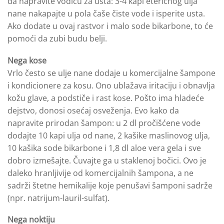
da napravite vodicu za usta: 3-4 kapi eteričnog ulja
nane nakapajte u pola čaše čiste vode i isperite usta.
Ako dodate u ovaj rastvor i malo sode bikarbone, to će
pomoći da zubi budu belji.
Nega kose
Vrlo često se ulje nane dodaje u komercijalne šampone
i kondicionere za kosu. Ono ublažava iritaciju i obnavlja
kožu glave, a podstiče i rast kose. Pošto ima hladeće
dejstvo, donosi osećaj osveženja. Evo kako da
napravite prirodan šampon: u 2 dl pročišćene vode
dodajte 10 kapi ulja od nane, 2 kašike maslinovog ulja,
10 kašika sode bikarbone i 1,8 dl aloe vera gela i sve
dobro izmešajte. Čuvajte ga u staklenoj bočici. Ovo je
daleko hranljivije od komercijalnih šampona, a ne
sadrži štetne hemikalije koje penušavi šamponi sadrže
(npr. natrijum-lauril-sulfat).
Nega noktiju