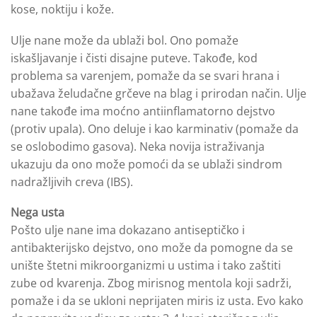
kose, noktiju i kože.
Ulje nane može da ublaži bol. Ono pomaže
iskašljavanje i čisti disajne puteve. Takođe, kod
problema sa varenjem, pomaže da se svari hrana i
ubažava želudačne grčeve na blag i prirodan način. Ulje
nane takođe ima moćno antiinflamatorno dejstvo
(protiv upala). Ono deluje i kao karminativ (pomaže da
se oslobodimo gasova). Neka novija istraživanja
ukazuju da ono može pomoći da se ublaži sindrom
nadražljivih creva (IBS).
Nega usta
Pošto ulje nane ima dokazano antiseptičko i
antibakterijsko dejstvo, ono može da pomogne da se
unište štetni mikroorganizmi u ustima i tako zaštiti
zube od kvarenja. Zbog mirisnog mentola koji sadrži,
pomaže i da se ukloni neprijaten miris iz usta. Evo kako