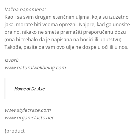
Važna napomena:
Kao i sa svim drugim eteričnim uljima, koja su izuzetno
jaka, morate biti veoma oprezni. Najpre, kad ga unosite
oralno, nikako ne smete premašiti preporučenu dozu
(ona bi trebalo da je napisana na bočici ili uputstvu).
Takođe, pazite da vam ovo ulje ne dospe u oči ili u nos.
Izvori:
www.naturalwellbeing.com
Home of Dr. Axe
www.stylecraze.com
www.organicfacts.net
{product