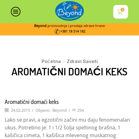
0
Beyond
proizvodnja i prodaja zdrave hrane
+381 18 514 182
Početna
Zdravi Saveti
AROMATIČNI DOMAĆI KEKS
Aromatični domaći keks
24.02.2015
/
Objavio:
Beyond
/
254
Lako se pravi, a egzotični začini mu daju fenomenalan
ukus. Potrebno je: 1 i 1/2 šolja speltinog brašna, 1
kašičica cimeta, 1 kašišica mlevenog muskatnog