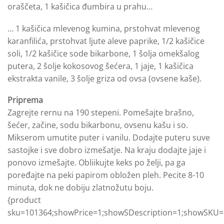
oraščeta, 1 kašičica đumbira u prahu…
… 1 kašičica mlevenog kumina, prstohvat mlevenog
karanfilića, prstohvat ljute aleve paprike, 1/2 kašičice
soli, 1/2 kašičice sode bikarbone, 1 šolja omekšalog
putera, 2 šolje kokosovog šećera, 1 jaje, 1 kašičica
ekstrakta vanile, 3 šolje griza od ovsa (ovsene kaše).
Priprema
Zagrejte rernu na 190 stepeni. Pomešajte brašno,
šećer, začine, sodu bikarbonu, ovsenu kašu i so.
Mikserom umutite puter i vanilu. Dodajte puteru suve
sastojke i sve dobro izmešatje. Na kraju dodajte jaje i
ponovo izmešajte. Obliikujte keks po želji, pa ga
poređajte na peki papirom obložen pleh. Pecite 8-10
minuta, dok ne dobiju zlatnožutu boju.
{product
sku=101364;showPrice=1;showSDescription=1;showSKU=