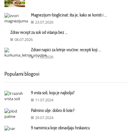
Magnezijum-bisglicinat: šta je, kako se koristi i ...
23.07.2026
Zdrav recept za sok od višanja bez ...
08.07.2026
Zdravi napici za letnje vrućine: recepti koji ...
11.06.2026
Popularni blogovi
9 vrsta soli, koja je najbolja?
11.07.2024
Palmino ulje: dobro ili loše?
29.07.2024
9 namirnica koje obnavljaju hrskavicu