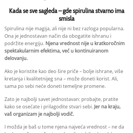
Kada
se sve sagleda
– gde spirulina stvarno ima
smisla
Spirulina nije magija, ali nije ni bez razloga popularna.
Ona je jednostavan način da obogatite ishranu i
podržite energiju.
Njena vrednost nije u
kratkoročnim
spektakularnim efektima, već u kontinuiranom
delovanju
.
Ako je koristite kao deo šire priče – bolje ishrane, više
kretanja i kvalitetnijeg sna – može doneti korist. Ali,
sama po sebi neće doneti temeljne promene.
Zato je najbolji savet jednostavan: probajte, pratite
kako se osećate i prilagodite stvari sebi.
Jer na kraju,
vaš organizam
je najbolji vodič.
I možda je baš u tome njena najveća vrednost – ne da