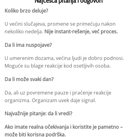
Najčešća pitanja i odgovori
Koliko brzo deluje?
U većini slučajeva, promene se primećuju nakon
nekoliko nedelja.
Nije
instant-rešenje
, već proces.
Da li ima nuspojave?
U umerenim dozama, većina ljudi je dobro podnosi.
Moguće su blage reakcije kod osetljivih osoba.
Da li može svaki dan?
Da, ali uz povremene pauze i praćenje reakcije
organizma. Organizam uvek daje signal.
Najvažnije pitanje: da li vredi?
Ako
imate
realna očekivanja i
koristite
je pametno –
može biti korisna podrška.