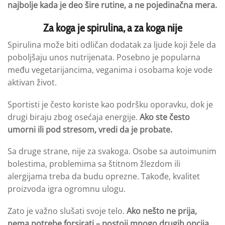
najbolje kada je deo šire rutine, a ne
pojedinačna mera
.
Za koga je spirulina, a za koga nije
Spirulina može biti odličan dodatak za ljude koji žele da
poboljšaju unos nutrijenata. Posebno je popularna
među vegetarijancima, veganima i osobama koje vode
aktivan život.
Sportisti je često koriste kao podršku oporavku, dok je
drugi biraju zbog osećaja energije.
Ako ste često
umorni ili pod stresom, vredi da je probat
e.
Sa druge strane, nije za svakoga. Osobe sa autoimunim
bolestima, problemima sa štitnom žlezdom ili
alergijama treba da budu oprezne. Takođe, kvalitet
proizvoda igra ogromnu ulogu.
Zato je važno slušati svoje telo.
Ako nešto ne prija,
nema potrebe forsirati – postoji mnogo drugih opcija.