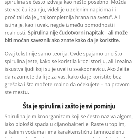
spirulina se često izdvaja kao nešto posebno. Možda
ste već čuli za nju, videli je u zelenim napicima ili
pročitali da je „najkompletnija hrana na svetu“. Ali
istina je, kao i uvek, negde između pomodnosti i
realnosti.
Spirulina nije
čudotvorni napitak
– ali može
biti moćan saveznik ako
znate kako da je koristite
.
Ovaj tekst nije samo teorija. Ovde spajamo ono što
spirulina jeste, kako se koristila kroz istoriju, ali i realna
iskustva ljudi koji su je uveli u svakodnevicu. Ako želite
da razumete da li je za vas, kako da je koristite bez
grešaka i šta možete realno da očekujete – na pravom
ste mestu.
Šta je spirulina i zašto je svi pominju
Spirulina je mikroorganizam koji se često naziva algom,
iako biološki spada u cijanobakterije. Raste u toplim,
alkalnim vodama i ima karakterističnu tamnozelenu