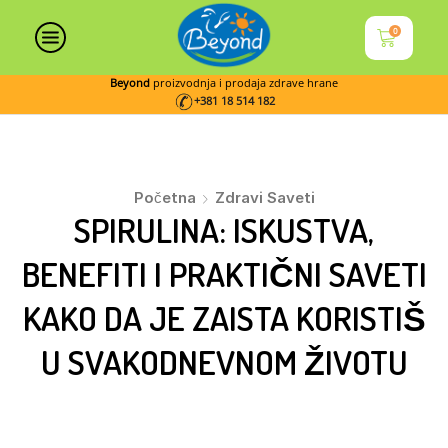
0
Beyond
proizvodnja i prodaja zdrave hrane
+381 18 514 182
Početna
Zdravi Saveti
SPIRULINA: ISKUSTVA,
BENEFITI I PRAKTIČNI SAVETI
KAKO DA JE ZAISTA KORISTIŠ
U SVAKODNEVNOM ŽIVOTU