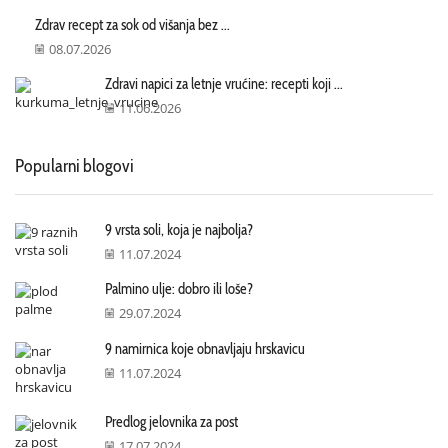
Zdrav recept za sok od višanja bez ...
08.07.2026
Zdravi napici za letnje vrućine: recepti koji ...
11.06.2026
Popularni blogovi
9 vrsta soli, koja je najbolja?
11.07.2024
Palmino ulje: dobro ili loše?
29.07.2024
9 namirnica koje obnavljaju hrskavicu
11.07.2024
Predlog jelovnika za post
17.07.2024