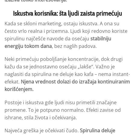
Iskustva korisnika: šta ljudi zaista primećuju
Kada se skloni marketing, ostaju iskustva. A ona su
često vrlo realna i prizemna. Ljudi koji redovno koriste
spirulinu najčešće navode da osećaju
stabilniju
energiju tokom dana
, bez naglih padova.
Neki primećuju poboljšanje koncentracije, dok drugi
kažu da se jednostavno osećaju „lakše“. Važno je
naglasiti da spirulina ne deluje kao kafa – nema instant-
efekat.
Njena vrednost
dolazi do izražaja kontinuiranim
korišćenjem
.
Postoje i iskustva gde ljudi nisu primetili značajne
promene. To je potpuno normalno. Efekti zavise od
ishrane, stila života i očekivanja.
Najveća greška je očekivati čudo.
Spirulina
deluje