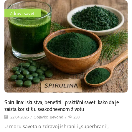
Zdravi saveti
Spirulina: iskustva, benefiti i praktični saveti kako da je
zaista koristiš u svakodnevnom životu
22.04.2026
/
Objavio:
Beyond
/
238
U moru saveta o zdravoj ishrani i „superhrani“,