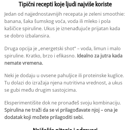
Tipični recepti koje ljudi najviše koriste
Jedan od najjednostavnijih recepata je zeleni smoothie:
banana, šaka šumskog voća, voda ili mleko i pola
kašičice spiruline. Ukus je iznenađujuće prijatan kada
se dobro izbalansira.
Druga opcija je „energetski shot“ – voda, limun i malo
spiruline. Kratko, brzo i efikasno.
Idealno za jutra kada
nemate
vremena.
Neki je dodaju u ovsene pahuljice ili proteinske kuglice.
Tu dolazi do izražaja njena nutritivna vrednost, a ukus
se gubi među drugim sastojcima.
Eksperimentišite dok ne pronađeš svoju kombinaciju.
Spirulina
ne traži da se vi prilagođavate njoj
– ona je
dodatak koji možete prilagoditi sebi.