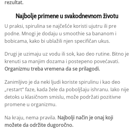
rezultat
.
Najbolje primene u svakodnevnom životu
U praksi, spirulina se najčešće koristi ujutru ili pre
podne. Mnogi je dodaju u smoothie sa bananom i
bobicama, kako bi ublažili njen specifičan ukus.
Drugi je uzimaju uz vodu ili sok, kao deo rutine. Bitno je
krenuti sa manjim dozama i postepeno povećavati.
Organizmu
treba vremena da se prilagodi.
Zanimljivo je da neki ljudi koriste spirulinu i kao deo
„restart“ faze, kada žele da poboljšaju ishranu. Iako nije
detoks u klasičnom smislu, može podržati pozitivne
promene u organizmu.
Na kraju, nema pravila.
Najbolji način je onaj koji
možete da održite
dugoročno.