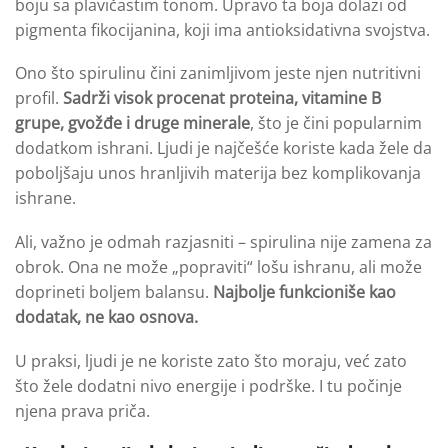
boju sa plavičastim tonom. Upravo ta boja dolazi od
pigmenta fikocijanina, koji ima antioksidativna svojstva.
Ono što spirulinu čini zanimljivom jeste njen nutritivni
profil.
Sadrži visok procenat proteina, vitamine B
grupe, gvožđe i druge minerale
, što je čini popularnim
dodatkom ishrani. Ljudi je najčešće koriste kada žele da
poboljšaju unos hranljivih materija bez komplikovanja
ishrane.
Ali, važno je odmah razjasniti – spirulina nije zamena za
obrok. Ona ne može „popraviti“ lošu ishranu, ali može
doprineti boljem balansu.
Najbolje funkcioniše kao
dodatak, ne kao osnova.
U praksi, ljudi je ne koriste zato što moraju, već zato
što žele dodatni nivo energije i podrške. I tu počinje
njena prava priča.