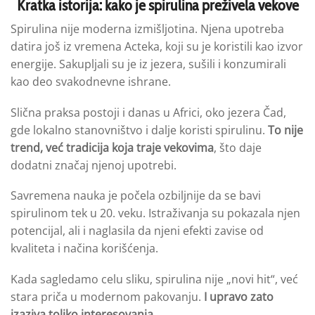
Kratka istorija: kako je spirulina preživela vekove
Spirulina nije moderna izmišljotina. Njena upotreba
datira još iz vremena Acteka, koji su je koristili kao izvor
energije. Sakupljali su je iz jezera, sušili i konzumirali
kao deo svakodnevne ishrane.
Slična praksa postoji i danas u Africi, oko jezera Čad,
gde lokalno stanovništvo i dalje koristi spirulinu.
To nije
trend, već tradicija koja traje vekovima
, što daje
dodatni značaj njenoj upotrebi.
Savremena nauka je počela ozbiljnije da se bavi
spirulinom tek u 20. veku. Istraživanja su pokazala njen
potencijal, ali i naglasila da njeni efekti zavise od
kvaliteta i načina korišćenja.
Kada sagledamo celu sliku, spirulina nije „novi hit“, već
stara priča u modernom pakovanju.
I upravo zato
izaziva toliko interesovanja.