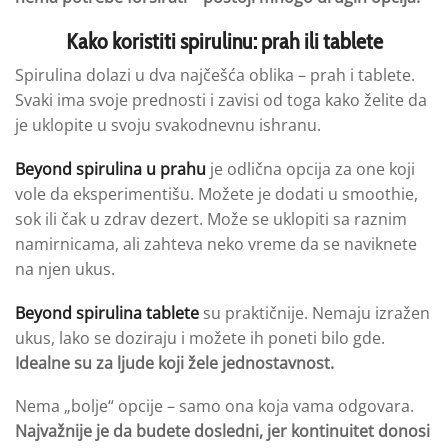
Kako koristiti spirulinu: prah ili tablete
Spirulina dolazi u dva najčešća oblika – prah i tablete.
Svaki ima svoje prednosti i zavisi od toga kako želite da
je uklopite u svoju svakodnevnu ishranu.
Beyond spirulina u prahu
je odlična opcija za one koji
vole da eksperimentišu. Možete je dodati u smoothie,
sok ili čak u zdrav dezert. Može se uklopiti sa raznim
namirnicama, ali zahteva neko vreme da se naviknete
na njen ukus.
Beyond spirulina tablete
su praktičnije. Nemaju izražen
ukus, lako se doziraju i možete ih poneti bilo gde.
Idealne su za ljude koji žele jednostavnost.
Nema „bolje“ opcije – samo ona koja vama odgovara.
Najvažnije je da budete dosledni, jer kontinuitet
donosi