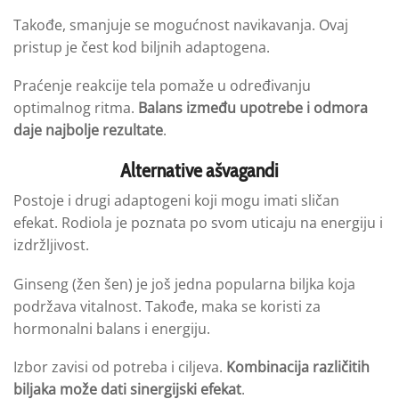
Takođe, smanjuje se mogućnost navikavanja. Ovaj
pristup je čest kod biljnih adaptogena.
Praćenje reakcije tela pomaže u određivanju
optimalnog ritma.
Balans između upotrebe i odmora
daje najbolje rezultate
.
Alternative ašvagandi
Postoje i drugi adaptogeni koji mogu imati sličan
efekat. Rodiola je poznata po svom uticaju na energiju i
izdržljivost.
Ginseng (žen šen) je još jedna popularna biljka koja
podržava vitalnost. Takođe, maka se koristi za
hormonalni balans i energiju.
Izbor zavisi od potreba i ciljeva.
Kombinacija različitih
biljaka može dati sinergijski efekat
.