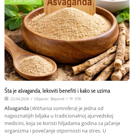
Zdravi saveti
Šta je ašvaganda, lekoviti benefiti i kako se uzima
22.04.2026
/
Objavio:
Beyond
/
378
Ašvaganda
(
Withania somnifera
) je jedna od
najpoznatijih biljaka u tradicionalnoj ajurvedskoj
medicini, koja se koristi hiljadama godina za jačanje
organizma i povećanje otpornosti na stres. U