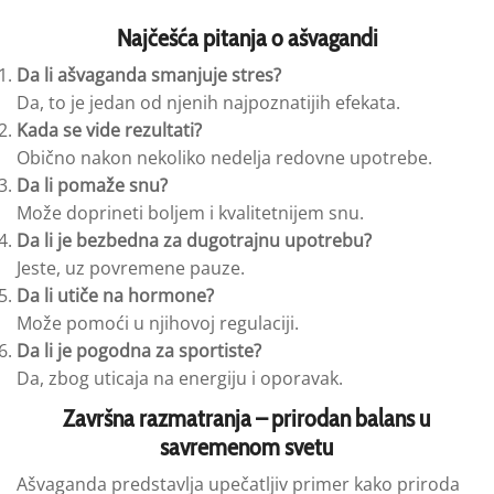
Najčešća pitanja o ašvagandi
Da li ašvaganda smanjuje stres?
Da, to je jedan od njenih najpoznatijih efekata.
Kada se vide rezultati?
Obično nakon nekoliko nedelja redovne upotrebe.
Da li pomaže snu?
Može doprineti boljem i kvalitetnijem snu.
Da li je bezbedna za dugotrajnu upotrebu?
Jeste, uz povremene pauze.
Da li utiče na hormone?
Može pomoći u njihovoj regulaciji.
Da li je pogodna za sportiste?
Da, zbog uticaja na energiju i oporavak.
Završna razmatranja – prirodan balans u
savremenom svetu
Ašvaganda predstavlja upečatljiv primer kako priroda