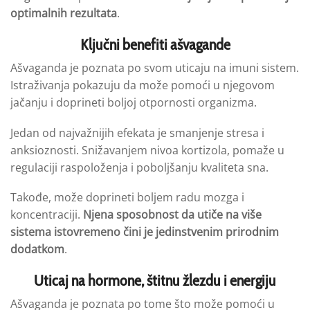
optimalnih rezultata
.
Ključni benefiti ašvagande
Ašvaganda je poznata po svom uticaju na imuni sistem.
Istraživanja pokazuju da može pomoći u njegovom
jačanju i doprineti boljoj otpornosti organizma.
Jedan od najvažnijih efekata je smanjenje stresa i
anksioznosti. Snižavanjem nivoa kortizola, pomaže u
regulaciji raspoloženja i poboljšanju kvaliteta sna.
Takođe, može doprineti boljem radu mozga i
koncentraciji.
Njena sposobnost da utiče na više
sistema istovremeno čini je jedinstvenim prirodnim
dodatkom
.
Uticaj na hormone, štitnu žlezdu i energiju
Ašvaganda je poznata po tome što može pomoći u