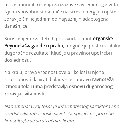
može ponuditi rešenja za izazove savremenog života.
Njena sposobnost da utiče na stres, energiju i opšte
zdravlje čini je jednim od najvažnijih adaptogena
današnjice.
Korišćenjem kvalitetnih proizvoda poput
organske
Beyond ašvagande u prahu
, moguće je postići stabilne i
dugoročne rezultate. Ključ je u pravilnoj upotrebi i
doslednosti.
Na kraju, prava vrednost ove biljke leži u njenoj
sposobnosti da vrati balans – jer upravo
ravnoteža
između tela i uma predstavlja osnovu dugoročnog
zdravlja i vitalnosti
.
Napomena: Ovaj tekst je informativnog karaktera i ne
predstavlja medicinski savet. Za specifične potrebe
konsultujte se sa stručnim licem.