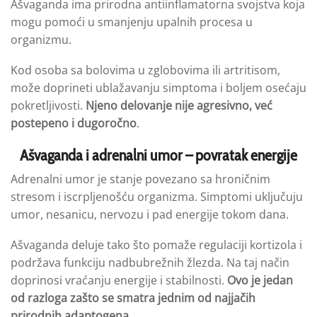
Ašvaganda ima prirodna antiinflamatorna svojstva koja
mogu pomoći u smanjenju upalnih procesa u
organizmu.
Kod osoba sa bolovima u zglobovima ili artritisom,
može doprineti ublažavanju simptoma i boljem osećaju
pokretljivosti.
Njeno delovanje nije agresivno, već
postepeno i dugoročno
.
Ašvaganda i adrenalni umor – povratak energije
Adrenalni umor je stanje povezano sa hroničnim
stresom i iscrpljenošću organizma. Simptomi uključuju
umor, nesanicu, nervozu i pad energije tokom dana.
Ašvaganda deluje tako što pomaže regulaciji kortizola i
podržava funkciju nadbubrežnih žlezda. Na taj način
doprinosi vraćanju energije i stabilnosti.
Ovo je jedan
od razloga zašto se smatra jednim od najjačih
prirodnih adaptogena
.