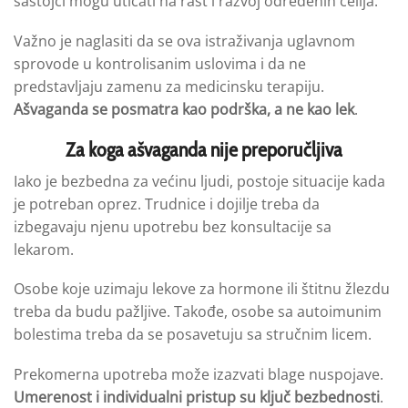
sastojci mogu uticati na rast i razvoj određenih ćelija.
Važno je naglasiti da se ova istraživanja uglavnom
sprovode u kontrolisanim uslovima i da ne
predstavljaju zamenu za medicinsku terapiju.
Ašvaganda se posmatra kao podrška, a ne kao lek
.
Za koga ašvaganda nije preporučljiva
Iako je bezbedna za većinu ljudi, postoje situacije kada
je potreban oprez. Trudnice i dojilje treba da
izbegavaju njenu upotrebu bez konsultacije sa
lekarom.
Osobe koje uzimaju lekove za hormone ili štitnu žlezdu
treba da budu pažljive. Takođe, osobe sa autoimunim
bolestima treba da se posavetuju sa stručnim licem.
Prekomerna upotreba može izazvati blage nuspojave.
Umerenost i individualni pristup su ključ bezbednosti
.