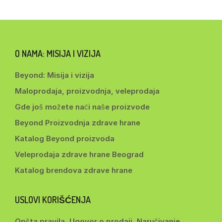
O NAMA: MISIJA I VIZIJA
Beyond: Misija i vizija
Maloprodaja, proizvodnja, veleprodaja
Gde još možete naći naše proizvode
Beyond Proizvodnja zdrave hrane
Katalog Beyond proizvoda
Veleprodaja zdrave hrane Beograd
Katalog brendova zdrave hrane
USLOVI KORIŠĆENJA
Opšta pravila, Ugovor o prodaji, Naručivanje