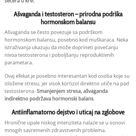
šećera u krvi
.
Ašvaganda i testosteron – prirodna podrška
hormonskom balansu
Ašvaganda se često povezuje sa podrškom
hormonskom balansu, posebno kod muškaraca. Neka
istraživanja ukazuju da može doprineti povećanju
nivoa testosterona i poboljšanju reproduktivnih
parametara.
Ovaj efekat je posebno interesantan kod osoba koje su
izložene stresu, jer visok kortizol direktno utiče na pad
testosterona.
Smanjenjem stresa, ašvaganda
indirektno podržava hormonski balans
.
Antiinflamatorno dejstvo i uticaj na zglobove
Hronične upale niskog intenziteta nalaze se u osnovi
mnogih savremenih zdravstvenih problema.