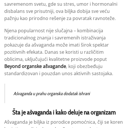
savremenom svetu, gde su stres, umor i hormonalni
disbalans sve prisutniji, ova biljka dobija sve veću
pažnju kao prirodno rešenje za povratak ravnoteže.
Njena popularnost nije slučajna – kombinacija
tradicionalnog znanja i savremenih istraživanja
pokazuje da ašvaganda može imati širok spektar
pozitivnih efekata. Danas se koristi u različitim
oblicima, uključujući kvalitetne proizvode poput
Beyond
organske
ašvagande
, koji obezbeđuju
standardizovan i pouzdan unos aktivnih sastojaka.
Ašvaganda u prahu organska dodatak ishrani
Šta je ašvaganda i kako deluje na organizam
Ašvaganda je biljka iz porodice pomoćnica, čiji se koren