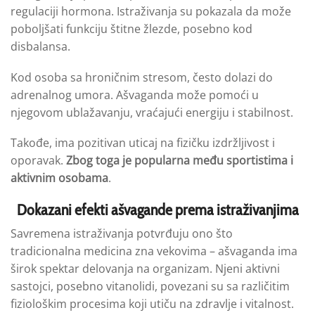
regulaciji hormona. Istraživanja su pokazala da može
poboljšati funkciju štitne žlezde, posebno kod
disbalansa.
Kod osoba sa hroničnim stresom, često dolazi do
adrenalnog umora. Ašvaganda može pomoći u
njegovom ublažavanju, vraćajući energiju i stabilnost.
Takođe, ima pozitivan uticaj na fizičku izdržljivost i
oporavak.
Zbog toga je popularna među sportistima i
aktivnim osobama
.
Dokazani efekti ašvagande prema istraživanjima
Savremena istraživanja potvrđuju ono što
tradicionalna medicina zna vekovima – ašvaganda ima
širok spektar delovanja na organizam. Njeni aktivni
sastojci, posebno vitanolidi, povezani su sa različitim
fiziološkim procesima koji utiču na zdravlje i vitalnost.