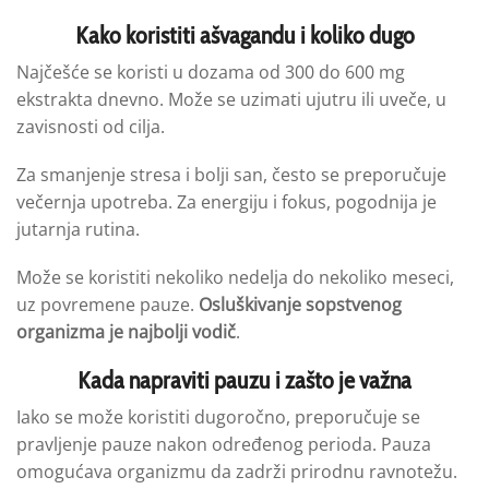
Kako koristiti ašvagandu i koliko dugo
Najčešće se koristi u dozama od 300 do 600 mg
ekstrakta dnevno. Može se uzimati ujutru ili uveče, u
zavisnosti od cilja.
Za smanjenje stresa i bolji san, često se preporučuje
večernja upotreba. Za energiju i fokus, pogodnija je
jutarnja rutina.
Može se koristiti nekoliko nedelja do nekoliko meseci,
uz povremene pauze.
Osluškivanje sopstvenog
organizma je najbolji vodič
.
Kada napraviti pauzu i zašto je važna
Iako se može koristiti dugoročno, preporučuje se
pravljenje pauze nakon određenog perioda. Pauza
omogućava organizmu da zadrži prirodnu ravnotežu.