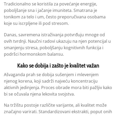
Tradicionalno se koristila za povećanje energije,
poboljšanje sna i jačanje imuniteta. Smatrana je
tonikom za telo i um, često preporučivana osobama
koje su iscrpljene ili pod stresom.
Danas, savremena istraživanja potvrđuju mnoge od
ovih tvrdnji. Naučni radovi ukazuju na njen potencijal u
smanjenju stresa, poboljšanju kognitivnih funkcija i
podršci hormonskom balansu.
Kako se dobija i zašto je kvalitet važan
Ašvaganda prah se dobija sušenjem i mlevenjem
njenog korena, koji sadrži najveću koncentraciju
aktivnih jedinjenja. Proces obrade mora biti pažljiv kako
bi se očuvala njena lekovita svojstva.
Na tržištu postoje različite varijante, ali kvalitet može
značajno varirati. Standardizovani ekstrakti, poput onih