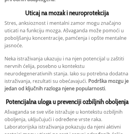
Uticaj na mozak i neuroprotekcija
Stres, anksioznost i mentalni zamor mogu značajno
uticati na funkciju mozga. Ašvaganda može pomoći u
poboljšanju koncentracije, pamćenja i opšte mentalne
jasnoće.
Neka istraživanja ukazuju i na njen potencijal u zaštiti
nervnih ćelija, posebno u kontekstu
neurodegenerativnih stanja. Iako su potrebna dodatna
istraživanja, rezultati su obećavajući.
Podrška mozgu je
jedan od ključnih razloga njene popularnosti
.
Potencijalna uloga u prevenciji ozbiljnih oboljenja
Ašvaganda se sve više istražuje u kontekstu ozbiljnih
oboljenja, uključujući i određene vrste raka.
Laboratorijska istraživanja pokazuju da njeni aktivni