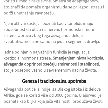
koristi u medicinske svrhe. Smatra se adaptogenom,
što znači da pomaže organizmu da se prilagodi stresu i
održi unutrašnju ravnotežu.
Njeni aktivni sastojci, poznati kao vitanolidi, imaju
sposobnost da utiču na nervni, hormonski i imuni
sistem. Upravo zbog toga ašvaganda deluje
sveobuhvatno, a ne samo na jedan segment zdravlja.
Jedna od njenih najvažnijih funkcija je regulacija
kortizola, hormona stresa.
Smanjenjem nivoa kortizola,
ašvaganda doprinosi osećaju smirenosti i stabilnosti
,
što je posebno važno u savremenom načinu života.
Geneza i tradicionalna upotreba
Ašvaganda potiče iz Indije, sa Bliskog istoka i iz delova
Afrike, gde se koristi više od 3000 godina. U ajurvedi je
poznata kao biljka koja jača vitalnost i produžava život.