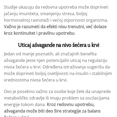
Studije ukazuju da redovna upotreba može doprineti
jačanju imuniteta, smanjenju stresa, boljoj
hormonalnoj ravnoteži i većoj otpornosti organizma.
Važno je razumeti da efekti nisu trenutni, već dolaze
kroz kontinuitet i pravilnu upotrebu
.
Uticaj ašvagande na nivo šećera u krvi
Jedan od manje poznatih, ali značajnih benefita
ašvagande jeste njen potencijalni uticaj na regulaciju
nivoa šećera u krvi. Određena istraživanja sugerišu da
može doprineti boljoj osetljivosti na insulin i stabilnijim
vrednostima nivoa šećera u krvi.
Ovo je posebno važno za osobe koje žele da unaprede
metaboličko zdravlje ili imaju problem sa oscilacijama
energije tokom dana.
Kroz redovnu upotrebu,
ašvaganda može biti deo šire strategije za balans