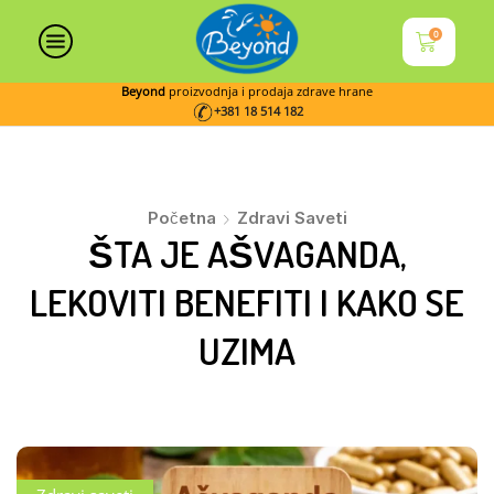
0
Beyond
proizvodnja i prodaja zdrave hrane
+381 18 514 182
Početna
Zdravi Saveti
ŠTA JE AŠVAGANDA,
LEKOVITI BENEFITI I KAKO SE
UZIMA