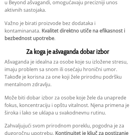
u Beyond ašvagandi, omogućavaju precizniji unos
aktivnih sastojaka.
Važno je birati proizvode bez dodataka i
kontaminanata.
Kvalitet direktno utiče na efikasnost i
bezbednost upotrebe
.
Za koga je ašvaganda dobar izbor
Ašvaganda je idealna za osobe koje su izložene stresu,
imaju problem sa snom ili osećaju hronični umor.
Takođe je korisna za one koji žele prirodnu podršku
mentalnom zdravlju.
Može biti dobar izbor za osobe koje žele da unaprede
fokus, koncentraciju i opštu vitalnost. Njena primena je
široka i lako se uklapa u svakodnevnu rutinu.
Zahvaljujući svom prirodnom poreklu, pogodna je za
dugoročnu upotrebu.
Kontinuitet je ključ za postizanje