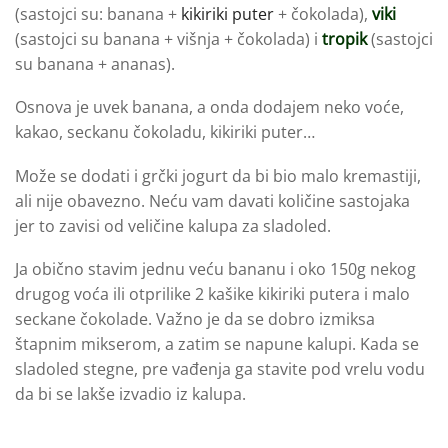
(sastojci su: banana +
kikiriki puter
+ čokolada),
viki
(sastojci su banana + višnja + čokolada) i
tropik
(sastojci
su banana + ananas).
Osnova je uvek banana, a onda dodajem neko voće,
kakao, seckanu čokoladu, kikiriki puter…
Može se dodati i grčki jogurt da bi bio malo kremastiji,
ali nije obavezno. Neću vam davati količine sastojaka
jer to zavisi od veličine kalupa za sladoled.
Ja obično stavim jednu veću bananu i oko 150g nekog
drugog voća ili otprilike 2 kašike kikiriki putera i malo
seckane čokolade. Važno je da se dobro izmiksa
štapnim mikserom, a zatim se napune kalupi. Kada se
sladoled stegne, pre vađenja ga stavite pod vrelu vodu
da bi se lakše izvadio iz kalupa.