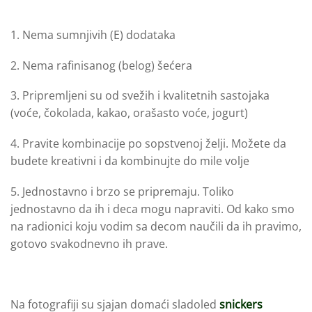
1. Nema sumnjivih (E) dodataka
2. Nema rafinisanog (belog) šećera
3. Pripremljeni su od svežih i kvalitetnih sastojaka
(voće, čokolada, kakao, orašasto voće, jogurt)
4. Pravite kombinacije po sopstvenoj želji. Možete da
budete kreativni i da kombinujte do mile volje
5. Jednostavno i brzo se pripremaju. Toliko
jednostavno da ih i deca mogu napraviti. Od kako smo
na radionici koju vodim sa decom naučili da ih pravimo,
gotovo svakodnevno ih prave.
Na fotografiji su sjajan domaći sladoled
snickers