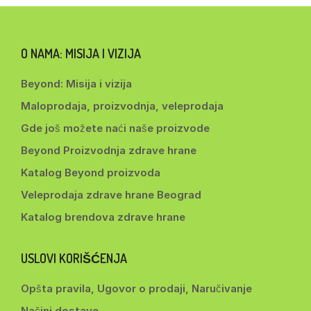
O NAMA: MISIJA I VIZIJA
Beyond: Misija i vizija
Maloprodaja, proizvodnja, veleprodaja
Gde još možete naći naše proizvode
Beyond Proizvodnja zdrave hrane
Katalog Beyond proizvoda
Veleprodaja zdrave hrane Beograd
Katalog brendova zdrave hrane
USLOVI KORIŠĆENJA
Opšta pravila, Ugovor o prodaji, Naručivanje
Načini dostave