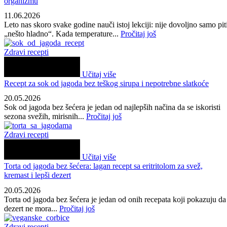
organizmu
11.06.2026
Leto nas skoro svake godine nauči istoj lekciji: nije dovoljno samo pit
„nešto hladno“. Kada temperature...
Pročitaj još
Zdravi recepti
Učitaj više
Recept za sok od jagoda bez teškog sirupa i nepotrebne slatkoće
20.05.2026
Sok od jagoda bez šećera je jedan od najlepših načina da se iskoristi
sezona svežih, mirisnih...
Pročitaj još
Zdravi recepti
Učitaj više
Torta od jagoda bez šećera: lagan recept sa eritritolom za svež,
kremast i lepši dezert
20.05.2026
Torta od jagoda bez šećera je jedan od onih recepata koji pokazuju da
dezert ne mora...
Pročitaj još
Zdravi recepti