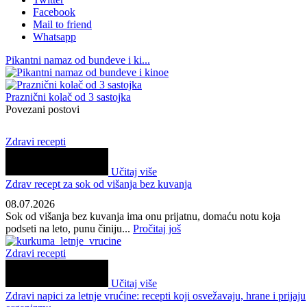
Facebook
Mail to friend
Whatsapp
Pikantni namaz od bundeve i ki...
Praznični kolač od 3 sastojka
Povezani postovi
Zdravi recepti
Učitaj više
Zdrav recept za sok od višanja bez kuvanja
08.07.2026
Sok od višanja bez kuvanja ima onu prijatnu, domaću notu koja
podseti na leto, punu činiju...
Pročitaj još
Zdravi recepti
Učitaj više
Zdravi napici za letnje vrućine: recepti koji osvežavaju, hrane i prijaju