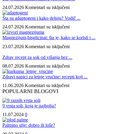
na
24.07.2026
Komentari su isključeni
Šta
je
Šta su adaptogeni i kako deluju? Vodič ...
mikrobiom
na
24.07.2026
Komentari su isključeni
i
Šta
kakva
su
Magnezijum-bisglicinat: šta je, kako se koristi i ...
je
adaptogeni
njegova
na
23.07.2026
Komentari su isključeni
i
veza
Magnezijum-
kako
sa
bisglicinat:
Zdrav recept za sok od višanja bez ...
deluju?
mikrobiotom,
šta
Vodič
na
08.07.2026
Komentari su isključeni
„mikrobiotikom“
je,
za
Zdrav
i
kako
početnike
recept
Zdravi napici za letnje vrućine: recepti koji ...
makrobiotikom?
se
za
za
koristi
na
11.06.2026
Komentari su isključeni
upoznavanje
sok
i
Zdravi
POPULARNI BLOGOVI
biljaka
od
koji
napici
koje
višanja
su
za
pomažu
bez
najbolji
9 vrsta soli, koja je najbolja?
letnje
organizmu
kuvanja
prirodni
vrućine:
da
11.07.2024
0
izvori
recepti
se
magnezijuma?
koji
lakše
Palmino ulje: dobro ili loše?
osvežavaju,
nosi
hrane