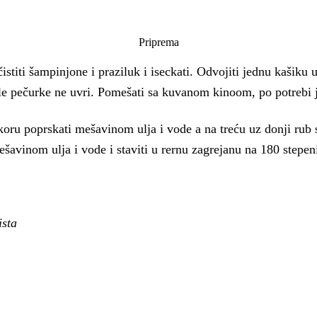
Priprema
istiti šampinjone i praziluk i iseckati. Odvojiti jednu kašiku 
ile pečurke ne uvri. Pomešati sa kuvanom kinoom, po potrebi jo
oru poprskati mešavinom ulja i vode a na treću uz donji rub s
šavinom ulja i vode i staviti u rernu zagrejanu na 180 stepen
ista