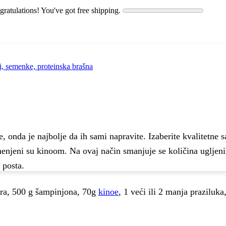
ratulations! You've got free shipping.
i, semenke, proteinska brašna
 onda je najbolje da ih sami napravite. Izaberite kvalitetne sas
jeni su kinoom. Na ovaj način smanjuje se količina ugljenih 
 posta.
ora, 500 g šampinjona, 70g
kinoe
, 1 veći ili 2 manja praziluka