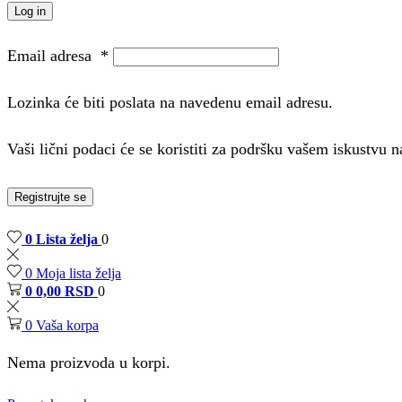
Log in
Email adresa
*
Lozinka će biti poslata na navedenu email adresu.
Vaši lični podaci će se koristiti za podršku vašem iskustvu
Registrujte se
0
Lista želja
0
0
Moja lista želja
0
0,00
RSD
0
0
Vaša korpa
Nema proizvoda u korpi.