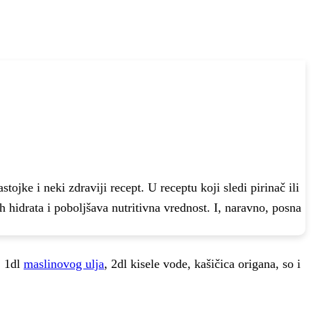
tojke i neki zdraviji recept. U receptu koji sledi pirinač ili
hidrata i poboljšava nutritivna vrednost. I, naravno, posna
, 1dl
maslinovog ulja
, 2dl kisele vode, kašičica origana, so i