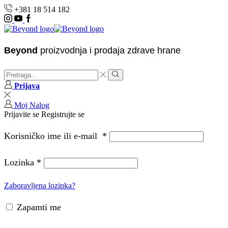
+381 18 514 182
Instagram
Youtube
Facebook
Beyond
proizvodnja i prodaja zdrave hrane
Search
input
Search
Prijava
Moj Nalog
Prijavite se
Registrujte se
Korisničko ime ili e-mail
*
Lozinka
*
Zaboravljena lozinka?
Zapamti me