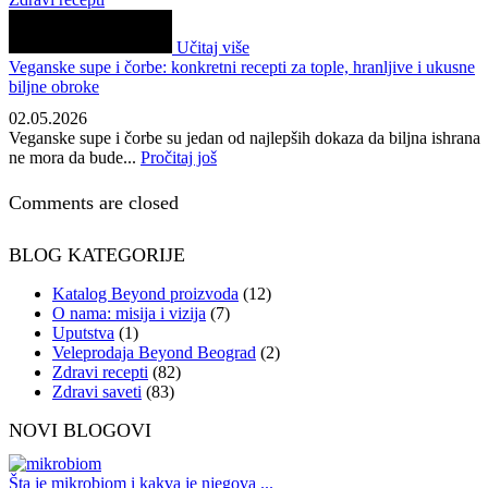
Učitaj više
Veganske supe i čorbe: konkretni recepti za tople, hranljive i ukusne
biljne obroke
02.05.2026
Veganske supe i čorbe su jedan od najlepših dokaza da biljna ishrana
ne mora da bude...
Pročitaj još
Comments are closed
BLOG KATEGORIJE
Katalog Beyond proizvoda
(12)
O nama: misija i vizija
(7)
Uputstva
(1)
Veleprodaja Beyond Beograd
(2)
Zdravi recepti
(82)
Zdravi saveti
(83)
NOVI BLOGOVI
Šta je mikrobiom i kakva je njegova ...