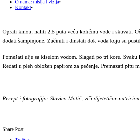
O nama: misija i vizija
Kontakt
Oprati kinou, naliti 2,5 puta veću količinu vode i skuvati. Oč
dodati šampinjone. Začiniti i dinstati dok voda koju su pust
Pomešati ulje sa kiselom vodom. Slagati po tri kore. Svaku k
Ređati u pleh obložen papirom za pečenje. Premazati pitu me
Recept i fotografija: Slavica Matić, viši dijetetičar-nutricion
Share Post
Twitter