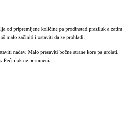
ulja od pripremljene količine pa prodinstati praziluk a zatim
š malo začiniti i ostaviti da se prohladi.
taviti nadev. Malo presaviti bočne strane kore pa urolati.
i. Peći dok ne porumeni.